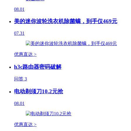
08.01
美的迷你波轮洗衣机除菌螨，到手仅469元
07.31
优惠直达 >
h3c路由器密码破解
问答
3
电动剃须刀10.2元抢
08.01
优惠直达 >