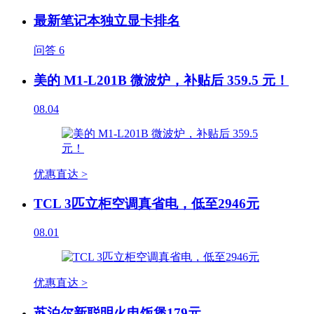
最新笔记本独立显卡排名
问答
6
美的 M1-L201B 微波炉，补贴后 359.5 元！
08.04
优惠直达 >
TCL 3匹立柜空调真省电，低至2946元
08.01
优惠直达 >
苏泊尔新聪明火电饭煲179元