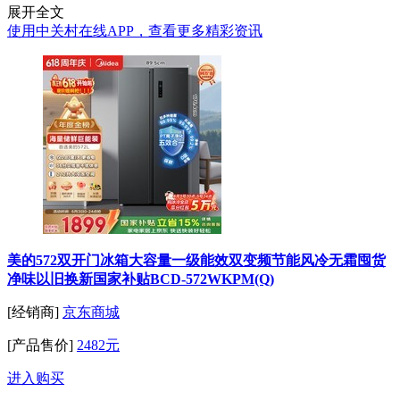
展开全文
使用中关村在线APP，查看更多精彩资讯
美的572双开门冰箱大容量一级能效双变频节能风冷无霜囤货
净味以旧换新国家补贴BCD-572WKPM(Q)
[经销商]
京东商城
[产品售价]
2482元
进入购买