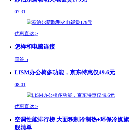
07.31
优惠直达 >
怎样和电脑连接
问答
5
LISM办公椅多功能，京东特惠仅49.6元
08.01
优惠直达 >
空调性能排行榜 大面积制冷制热+环保冷媒旗
舰清单