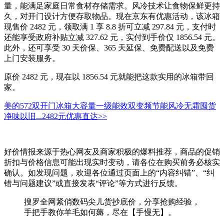
量，能满足家庭日常食材存储需求。风冷技术让食物保鲜更持
久，对开门设计方便存取物品。现在京东有优惠活动，该冰箱
现售价 2482 元，领取满 1 享 8.8 折可立减 297.84 元，支付时
还能享受政府补贴立减 327.62 元，实付到手价仅 1856.54 元。
此外，还可享受 30 天价保、365 天延保、免费配送以及免费
上门安装服务。
原价 2482 元，现在以 1856.54 元就能把这款实用的冰箱带回
家。
美的572双开门冰箱大容量一级能效双变频节能风冷无霜囤货
净味以旧...
2482元
优惠直达>>
好价情报来源于热心网友及商家积极的爆料推荐，商品的促销
折扣与价格信息可能出现实时变动，请各位在购买前务必核实
确认。如发现问题，欢迎各位通过页面上的“内容纠错”、“纠
错与问题建议”或直接发表“评论”等方式进行反馈。
搜罗全网紧俏数码尖儿货抄底价，分享抢购经验，
手把手教你羊毛如何薅，尽在【手慢无】。