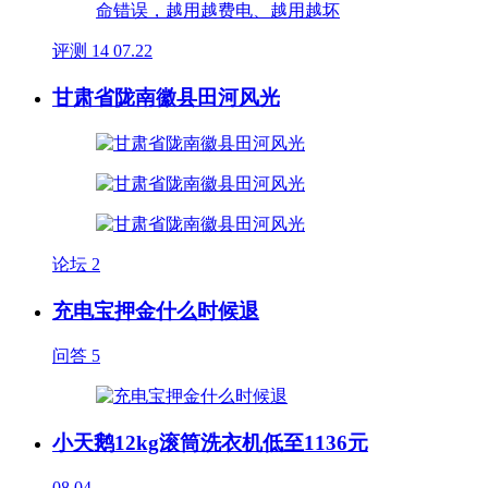
评测
14
07.22
甘肃省陇南徽县田河风光
论坛
2
充电宝押金什么时候退
问答
5
小天鹅12kg滚筒洗衣机低至1136元
08.04