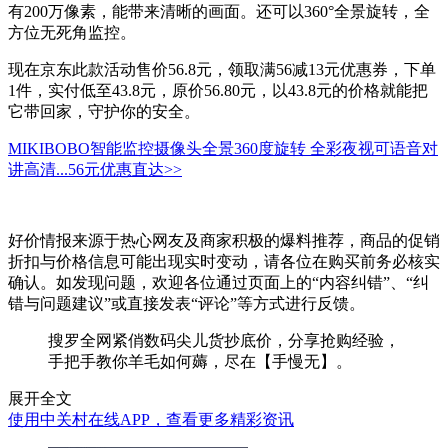
有200万像素，能带来清晰的画面。还可以360°全景旋转，全
方位无死角监控。
现在京东此款活动售价56.8元，领取满56减13元优惠券，下单
1件，实付低至43.8元，原价56.80元，以43.8元的价格就能把
它带回家，守护你的安全。
MIKIBOBO智能监控摄像头全景360度旋转 全彩夜视可语音对
讲高清...
56元
优惠直达>>
好价情报来源于热心网友及商家积极的爆料推荐，商品的促销
折扣与价格信息可能出现实时变动，请各位在购买前务必核实
确认。如发现问题，欢迎各位通过页面上的“内容纠错”、“纠
错与问题建议”或直接发表“评论”等方式进行反馈。
搜罗全网紧俏数码尖儿货抄底价，分享抢购经验，
手把手教你羊毛如何薅，尽在【手慢无】。
展开全文
使用中关村在线APP，查看更多精彩资讯