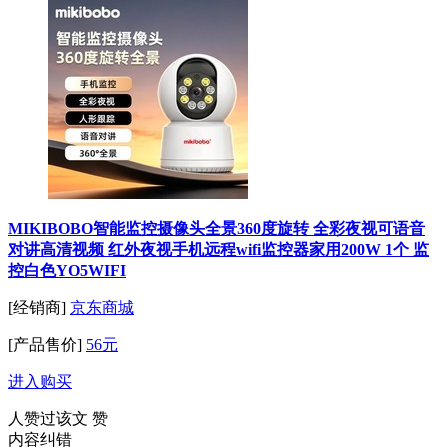
MIKIBOBO智能监控摄像头全景360度旋转 全彩夜视可语音
对讲高清视频 红外夜视手机远程wifi监控器家用200W 1个 监
控白色YO5WIFI
[经销商]
京东商城
[产品售价]
56元
进入购买
人赞过该文
赞
内容纠错