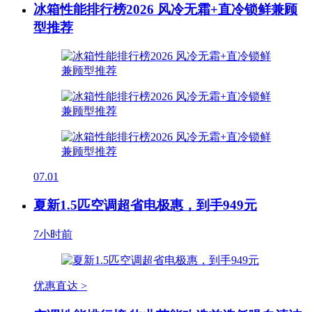
冰箱性能排行榜2026 风冷无霜+直冷锁鲜兼顾
型推荐
07.01
夏新1.5匹空调超省电极惠，到手949元
7小时前
优惠直达 >