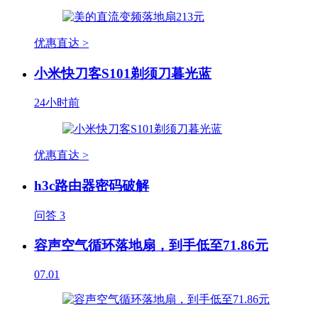
优惠直达 >
小米快刀客S101剃须刀暮光蓝
24小时前
优惠直达 >
h3c路由器密码破解
问答
3
容声空气循环落地扇，到手低至71.86元
07.01