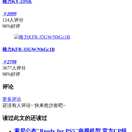
格力KY-23NK
￥
2099
124人评分
96%好评
格力KFR-35GW/NhGc1B
￥
2798
3677人评分
98%好评
评论
更多评论
还没有人评论~
快来
抢沙发
吧~
读过此文的还读过
索尼公布"Ready for PS5"电视机型 官方CP组