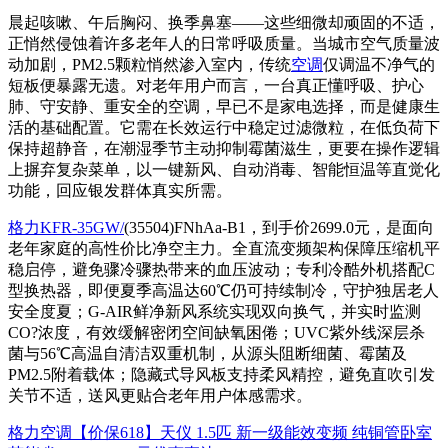
晨起咳嗽、午后胸闷、换季鼻塞——这些细微却顽固的不适，
正悄然侵蚀着许多老年人的日常呼吸质量。当城市空气质量波
动加剧，PM2.5颗粒悄然渗入室内，传统
空调
仅调温不净气的
短板便暴露无遗。对老年用户而言，一台真正懂呼吸、护心
肺、守安静、重安全的空调，早已不是家电选择，而是健康生
活的基础配置。它需在长效运行中稳定过滤微粒，在低负荷下
保持超静音，在潮湿季节主动抑制霉菌滋生，更要在操作逻辑
上摒弃复杂菜单，以一键新风、自动消毒、智能恒温等直觉化
功能，回应银发群体真实所需。
格力KFR-35GW/
(35504)FNhAa-B1，到手价2699.0元，是面向
老年家庭的高性价比净空主力。全直流变频架构保障压缩机平
稳启停，避免骤冷骤热带来的血压波动；专利冷酷外机搭配C
型换热器，即便夏季高温达60℃仍可持续制冷，守护独居老人
安全度夏；G-AIR鲜净新风系统实现双向换气，并实时监测
CO?浓度，有效缓解密闭空间缺氧困倦；UVC紫外线深层杀
菌与56℃高温自清洁双重机制，从源头阻断细菌、霉菌及
PM2.5附着载体；隐藏式导风板支持柔风精控，避免直吹引发
关节不适，送风更贴合老年用户体感需求。
格力空调【价保618】天仪 1.5匹 新一级能效变频 纯铜管卧室