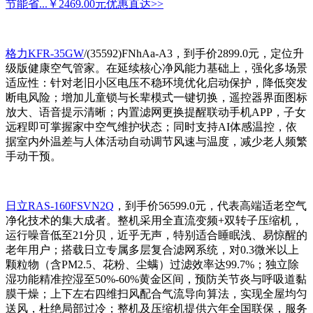
节能省...
￥2469.00元
优惠直达>>
格力KFR-35GW
/(35592)FNhAa-A3，到手价2899.0元，定位升
级版健康空气管家。在延续核心净风能力基础上，强化多场景
适应性：针对老旧小区电压不稳环境优化启动保护，降低突发
断电风险；增加儿童锁与长辈模式一键切换，遥控器界面图标
放大、语音提示清晰；内置滤网更换提醒联动手机APP，子女
远程即可掌握家中空气维护状态；同时支持AI体感温控，依
据室内外温差与人体活动自动调节风速与温度，减少老人频繁
手动干预。
日立RAS-160FSVN2Q
，到手价56599.0元，代表高端适老空气
净化技术的集大成者。整机采用全直流变频+双转子压缩机，
运行噪音低至21分贝，近乎无声，特别适合睡眠浅、易惊醒的
老年用户；搭载日立专属多层复合滤网系统，对0.3微米以上
颗粒物（含PM2.5、花粉、尘螨）过滤效率达99.7%；独立除
湿功能精准控湿至50%-60%黄金区间，预防关节炎与呼吸道黏
膜干燥；上下左右四维扫风配合气流导向算法，实现全屋均匀
送风，杜绝局部过冷；整机及压缩机提供六年全国联保，服务