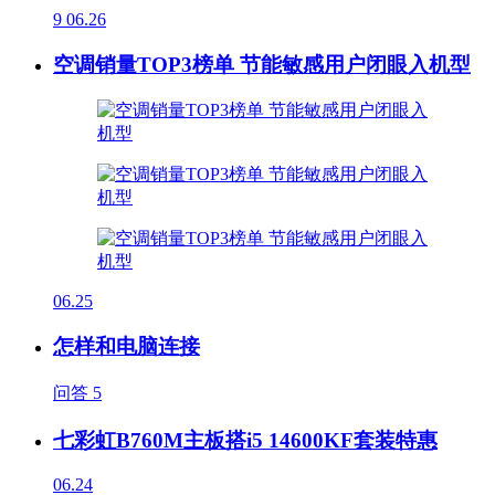
9
06.26
空调销量TOP3榜单 节能敏感用户闭眼入机型
06.25
怎样和电脑连接
问答
5
七彩虹B760M主板搭i5 14600KF套装特惠
06.24