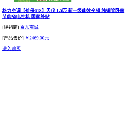
格力空调【价保618】天仪 1.5匹 新一级能效变频 纯铜管卧室
节能省电挂机 国家补贴
[经销商]
京东商城
[产品售价]
￥2469.00元
进入购买