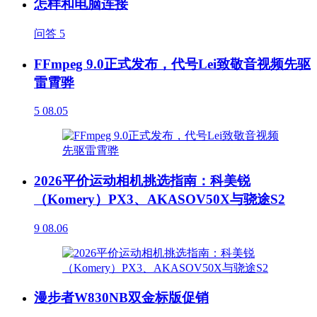
怎样和电脑连接
问答
5
FFmpeg 9.0正式发布，代号Lei致敬音视频先驱
雷霄骅
5
08.05
2026平价运动相机挑选指南：科美锐
（Komery）PX3、AKASOV50X与骁途S2
9
08.06
漫步者W830NB双金标版促销