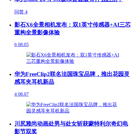
问答
4
影石X6全景相机发布：双1英寸传感器+AI三芯
重构全景影像体验
6
08.05
华为FreeClip2联名法国珠宝品牌，推出花园灵
感耳夹耳机新品
4
08.07
川尻雅尚动画处男与处女斩获蒙特利尔奇幻电
影节双奖