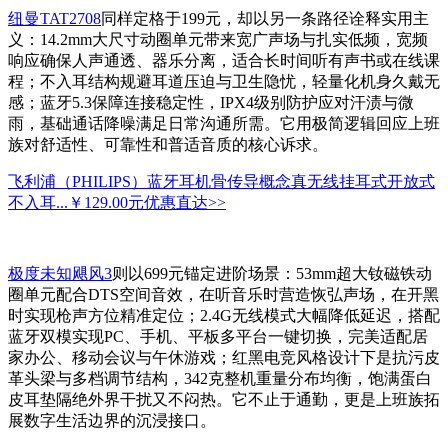
纽曼TAT2708
同样定格于199元，却以另一条路径诠释实用主
义：14.2mm大尺寸动圈单元带来宽广声场与扎实低频，宽频
响应确保人声通透、器乐分离，适合长时间听有声书或在线课
程；不入耳结构规避耳道压迫与卫生隐忧，轻量化机身久戴无
感；蓝牙5.3保障连接稳定性，IPX4级别防护应对汗渍与微
雨，基础通话降噪满足日常沟通所需。它用极简逻辑回应上班
族对舒适性、可靠性和普适音质的核心诉求。
飞利浦（PHILIPS）蓝牙耳机骨传导概念真无线挂耳式开放式
不入耳...
￥129.00元
优惠直达>>
极度未知飓风3
则以699元锚定进阶场景：53mm超大钕磁铁动
圈单元配合DTS空间音效，在听音乐时营造恢弘声场，在开黑
时实现枪声方位精准定位；2.4G无线模式大幅降低延迟，搭配
蓝牙双模实现PC、手机、平板多平台一键切换，完美适配居
家办公、移动会议与午休游戏；红黑电竞风格设计下是抗污皮
革头梁与多档调节结构，342克整机重量分布均衡，饱满蛋白
皮耳垫隔绝外界干扰又不闷热。它不止于通勤，更是上班族拓
展数字生活边界的沉浸接口。