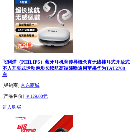
飞利浦（PHILIPS）蓝牙耳机骨传导概念真无线挂耳式开放式
不入耳夹式运动跑步长续航高端降噪通用苹果华为TAT2708-
白
[经销商]
京东商城
[产品售价]
￥129.00元
进入购买