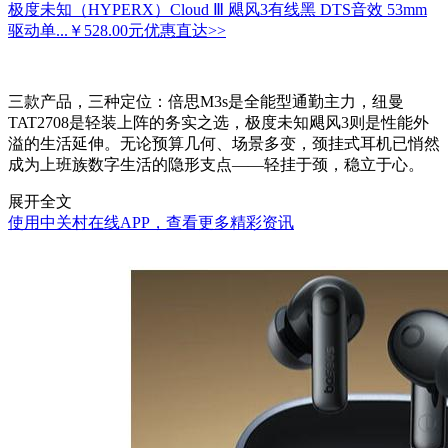
极度未知（HYPERX）Cloud Ⅲ 飓风3有线黑 DTS音效 53mm
驱动单...
￥528.00元
优惠直达>>
三款产品，三种定位：倍思M3s是全能型通勤主力，纽曼
TAT2708是轻装上阵的务实之选，极度未知飓风3则是性能外
溢的生活延伸。无论预算几何、场景多变，颈挂式耳机已悄然
成为上班族数字生活的隐形支点——轻挂于颈，稳立于心。
展开全文
使用中关村在线APP，查看更多精彩资讯