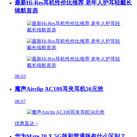
最新Hi-Res耳机性价比推荐 老年人护耳轻戴长
续航首选
08.03
魔声Airclip AC100耳夹耳机56元抢
08.07
优惠直达 >
华为Mate 20 X 5G版和普通版有什么区别？