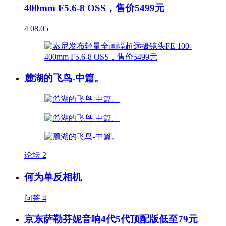
400mm F5.6-8 OSS，售价5499元
4
08.05
麓湖的飞鸟-中篇。
论坛
2
何为单反相机
问答
4
京东萨勒芬妮音响4代5代顶配版低至79元