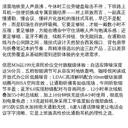
清晨地铁里人声鼎沸，午休时工位旁键盘敲击不停，下班路上
耳机一挂便切换成专属音频结界——对上班族而言，一副真正
懂通勤、懂会议、懂碎片化放松的颈挂式耳机，早已不是配
件，而是职场生存的呼吸阀。它要足够轻，才能一戴数小时不
压颈；要足够静，方能在嘈杂中守住清晰人声与饱满乐感；还
要足够稳，蓝牙不断连、续航不掉链、快充能回血。在通勤动
线与办公间隙之间，颈挂式设计天然契合西装领口、背包肩带
与折叠笔记本的节奏，而精准筛选出的这三款产品，正以差异
化优势覆盖从基础刚需到进阶体验的全光谱需求。
倍思M3s以199元亲民价位交付旗舰级体验：自适应降噪深度
达50分贝，五档智能调节可从容应对地铁轰鸣、咖啡馆闲谈或
开放式办公区低频噪音；LDAC高清解码配合10mm镀钛振膜
动圈与BISA空间音效，让通勤听播客如临现场，午间听歌细
节丰盈；蓝牙6.0实现秒级配对与音画同步，12小时单次续航
叠加55小时总续航，加上10分钟快充提供4小时使用，彻底告
别电量焦虑；3.9克超轻机身采用工学弧度贴合颈部曲线，
IP55防尘防水加持雨天通勤无忧，6麦AI通话降噪更让电话会
议字字清晰。它是上班族高性价比通勤耳机的理性之选。