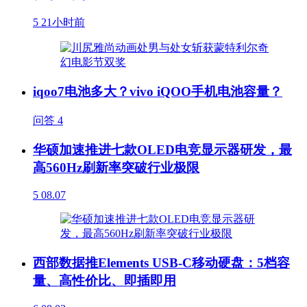
5
21小时前
iqoo7电池多大？vivo iQOO手机电池容量？
问答
4
华硕加速推进七款OLED电竞显示器研发，最
高560Hz刷新率突破行业极限
5
08.07
西部数据推Elements USB-C移动硬盘：5档容
量、高性价比、即插即用