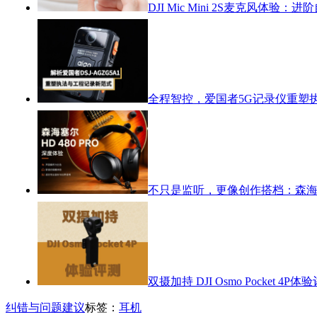
DJI Mic Mini 2S麦克风体
全程智控，爱国者5G记录仪重塑
不只是监听，更像创作搭档：森海塞尔
双摄加持 DJI Osmo Pocket 4P体
纠错与问题建议
标签：
耳机