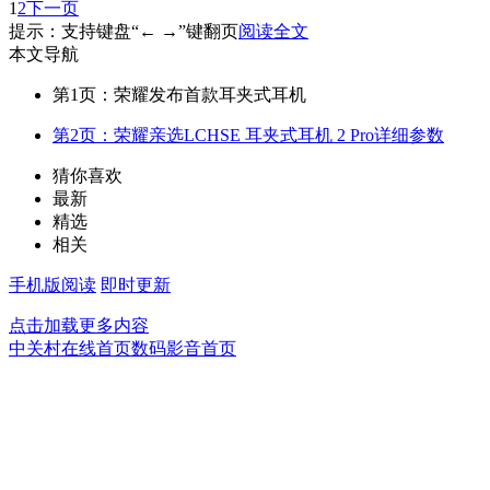
1
2
下一页
提示：支持键盘“← →”键翻页
阅读全文
本文导航
第1页：荣耀发布首款耳夹式耳机
第2页：荣耀亲选LCHSE 耳夹式耳机 2 Pro详细参数
猜你喜欢
最新
精选
相关
手机版阅读
即时更新
点击加载更多内容
中关村在线首页
数码影音首页