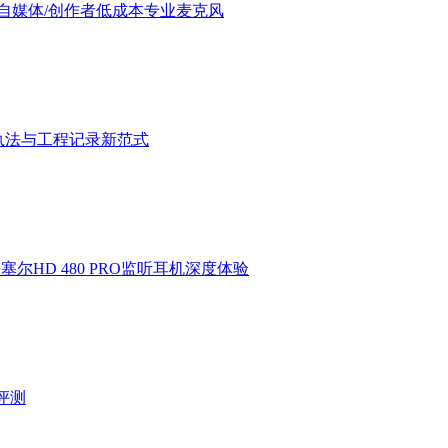
验：进阶自媒体/创作者低成本专业麦克风
执法与工程记录新范式
HD 480 PRO监听耳机深度体验
验评测