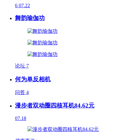
6
07.22
舞韵瑜伽功
论坛
7
何为单反相机
问答
4
漫步者双动圈四核耳机84.62元
07.18