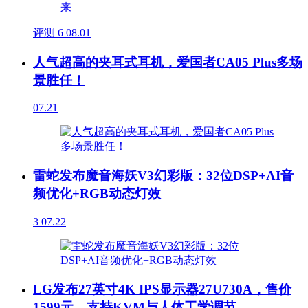
评测
6
08.01
人气超高的夹耳式耳机，爱国者CA05 Plus多场
景胜任！
07.21
雷蛇发布魔音海妖V3幻彩版：32位DSP+AI音
频优化+RGB动态灯效
3
07.22
LG发布27英寸4K IPS显示器27U730A，售价
1599元，支持KVM与人体工学调节