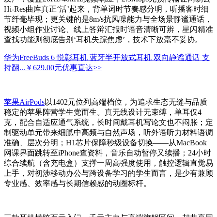
Hi-Res曲库真正‘活’起来，背单词时节奏感分明，听播客时细
节纤毫毕现；更关键的是8m/s抗风噪能力与全场景静谧通话，
视频小组作业讨论、线上答辩汇报时语音清晰可辨，星闪精准
查找功能则彻底告别‘耳机失踪焦虑’，技术下放毫不妥协。
华为FreeBuds 6 悦彰耳机 蓝牙半开放式耳机 双向静谧通话 支
持翻...
￥629.00元
优惠直达>>
苹果AirPods
以1402元位列高端档位，为追求生态无缝与品质
稳定的苹果阵营学生党而生。真无线设计无束缚，单耳仅4
克，配合自适应通气系统，长时间戴耳机写论文也不闷胀；定
制驱动单元带来细腻中高频与自然声场，听外语听力材料语调
准确、层次分明；H1芯片保障秒级设备切换——从MacBook
网课界面跳转至iPhone查资料，音乐自动暂停又续播；24小时
综合续航（含充电盒）支撑一周高强度使用，触控逻辑直觉易
上手，对初涉移动办公与跨设备学习的学生而言，是少有兼顾
专业感、效率感与长期信赖感的动圈标杆。