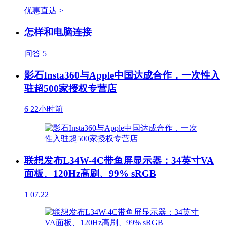
优惠直达 >
怎样和电脑连接
问答
5
影石Insta360与Apple中国达成合作，一次性入
驻超500家授权专营店
6
22小时前
联想发布L34W-4C带鱼屏显示器：34英寸VA
面板、120Hz高刷、99% sRGB
1
07.22