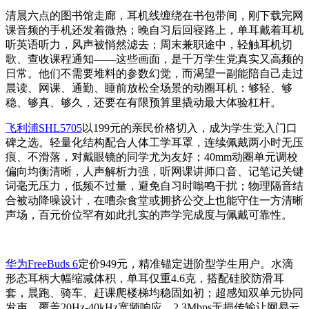
清晨六点的图书馆走廊，耳机线缠绕在书包带间，刚下载完网
课音频的手机还发着微热；晚自习后回寝路上，单耳戴着耳机
听英语听力，风声被悄然滤去；周末兼职途中，轻触耳机切
歌、查收课程通知——这些画面，是千万学生党真实又高频的
日常。他们不需要堆料的参数幻觉，而渴望一副能陪自己走过
晨读、网课、通勤、睡前放松全场景的动圈耳机：够轻、够
稳、够真、够久，还要在有限预算里撬动最大体验杠杆。
飞利浦SHL5705
以199元的亲民价格切入，成为学生党入门口
碑之选。轻量化结构配合人体工学耳罩，连续佩戴两小时无压
痕、不滑落，对戴眼镜的同学尤为友好；40mm动圈单元调校
偏向均衡清晰，人声解析力强，听网课讲师口音、记笔记关键
词毫无压力，低频不过量，避免自习时嗡鸣干扰；物理隔音结
合被动降噪设计，在嘈杂食堂或拥挤公交上也能守住一方清晰
声场，百元价位罕有如此扎实的声学完成度与佩戴可靠性。
华为FreeBuds 6
定价949元，精准锚定进阶型学生用户。水滴
形态耳柄大幅缩减体积，单耳仅重4.6克，搭配硅胶防滑耳
套，晨跑、骑车、赶课爬楼梯均稳固如初；超感知双单元协同
发声，覆盖20Hz-40kHz宽频响应，2.3Mbps无损传输让网易云