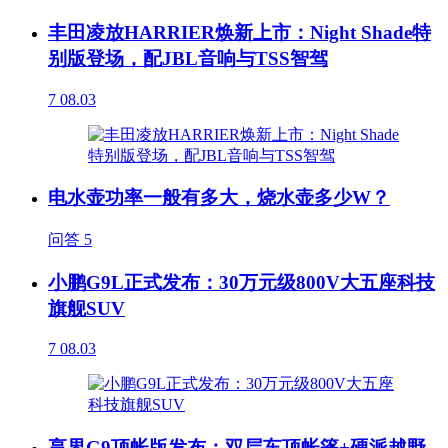
丰田凌放HARRIER焕新上市：Night Shade特
别版登场，配JBL音响与TSS智驾
7
08.03
电水壶功率一般有多大，烧水壶多少W？
问答
5
小鹏G9L正式发布：30万元级800V大五座科技
旗舰SUV
7
08.03
享界G9顶帐版发布：双层车顶帐篷+硬派越野