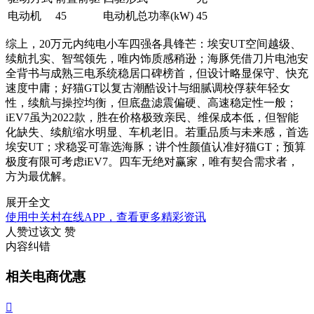
电动机
45
电动机总功率(kW)
45
综上，20万元内纯电小车四强各具锋芒：埃安UT空间越级、
续航扎实、智驾领先，唯内饰质感稍逊；海豚凭借刀片电池安
全背书与成熟三电系统稳居口碑榜首，但设计略显保守、快充
速度中庸；好猫GT以复古潮酷设计与细腻调校俘获年轻女
性，续航与操控均衡，但底盘滤震偏硬、高速稳定性一般；
iEV7虽为2022款，胜在价格极致亲民、维保成本低，但智能
化缺失、续航缩水明显、车机老旧。若重品质与未来感，首选
埃安UT；求稳妥可靠选海豚；讲个性颜值认准好猫GT；预算
极度有限可考虑iEV7。四车无绝对赢家，唯有契合需求者，
方为最优解。
展开全文
使用中关村在线APP，查看更多精彩资讯
人赞过该文
赞
内容纠错
相关电商优惠
