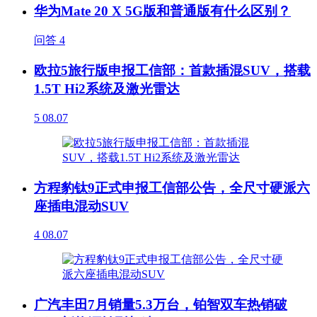
华为Mate 20 X 5G版和普通版有什么区别？
问答
4
欧拉5旅行版申报工信部：首款插混SUV，搭载
1.5T Hi2系统及激光雷达
5
08.07
方程豹钛9正式申报工信部公告，全尺寸硬派六
座插电混动SUV
4
08.07
广汽丰田7月销量5.3万台，铂智双车热销破