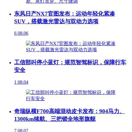
东风日产NX7官图发布：运动年轻化紧凑
SUV，搭载激光雷达与双动力选项
6
08.06
工信部叫停小蓝灯：规范智驾标识，保障行车
安全
1
08.04
奇瑞纵横F700高端混动皮卡发布：904马力、
1300km续航、三把锁全地形旗舰
7
08.07