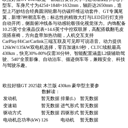
型车。车身尺寸为4254×1848×1632mm，轴距达2650mm，造
型上巧妙结合经典圆润轮廓与仿碳纤维运动套件、GT专属尾
翼，新增7种潮流车色；标志性的精致大灯与LED日行灯支持
自动开闭，侧面俯冲线条与动感轮毂强化视觉张力。内饰配备
10.25英寸全液晶仪表+14.6英寸中控双联屏，高配搭载翻毛皮
混搭座椅，方向盘带加热功能，人机交互支持
CarPlay/HiCar/Carlink三端互联及可见即可说语音。动力提供
126kW/135kW双电机选择，零百加速8.9秒，CLTC续航最高
430km，快充30%-80%仅需30分钟。智能配置涵盖L2级辅助驾
驶、540°全景影像、自动泊车、循迹倒车等，兼顾安全、科技
与驾驶乐趣。
欧拉好猫GT 2025款 木兰版 430km 豪华型主要参
数解读：
发动机
暂无数据
排量(L)
暂无数据
变速箱
暂无数据
进气形式
暂无数据
驱动方式
暂无数据
四驱形式
暂无数据
电动机总功率(kW)
126
电动机
暂无数据