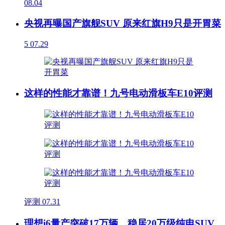
08.04
央视再曝国产旗舰SUV 原来红旗H9只是开胃菜
5
07.29
这样的性能才靠谱！九号电动滑板车E10评测
评测
07.31
理想i6量产突破17万辆，稳居20万级纯电SUV