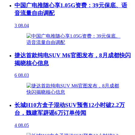
中国广电推随心享1.05G资费：39元保底、语
音流量自由调配
3
08.04
捷达首款纯电SUV M6官图发布，8月成都快闪
揭晓核心信息
6
08.03
长城H10方盒子混动SUV预售12小时破2.2万
台，魏建军辟谣6万订单传闻
4
08.05