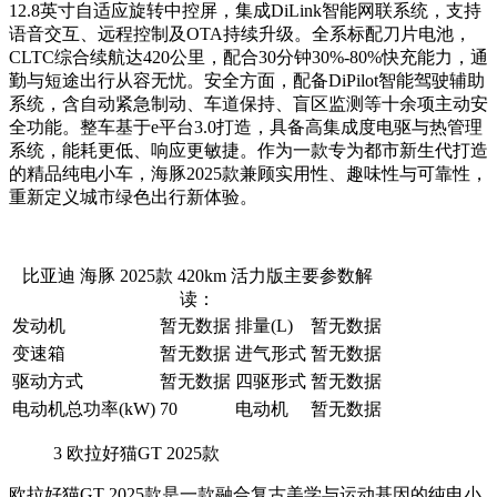
12.8英寸自适应旋转中控屏，集成DiLink智能网联系统，支持
语音交互、远程控制及OTA持续升级。全系标配刀片电池，
CLTC综合续航达420公里，配合30分钟30%-80%快充能力，通
勤与短途出行从容无忧。安全方面，配备DiPilot智能驾驶辅助
系统，含自动紧急制动、车道保持、盲区监测等十余项主动安
全功能。整车基于e平台3.0打造，具备高集成度电驱与热管理
系统，能耗更低、响应更敏捷。作为一款专为都市新生代打造
的精品纯电小车，海豚2025款兼顾实用性、趣味性与可靠性，
重新定义城市绿色出行新体验。
比亚迪 海豚 2025款 420km 活力版主要参数解
读：
发动机
暂无数据
排量(L)
暂无数据
变速箱
暂无数据
进气形式
暂无数据
驱动方式
暂无数据
四驱形式
暂无数据
电动机总功率(kW)
70
电动机
暂无数据
3
欧拉好猫GT 2025款
欧拉好猫GT 2025款是一款融合复古美学与运动基因的纯电小