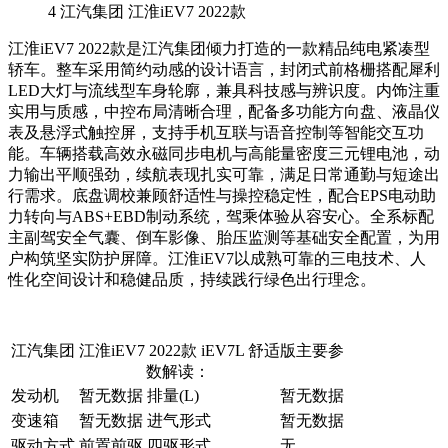
4
江汽集团 江淮iEV7 2022款
江淮iEV7 2022款是江汽集团倾力打造的一款精品纯电紧凑型
轿车。整车采用简约动感的设计语言，封闭式前格栅搭配犀利
LED大灯与流线型车身轮廓，兼具科技感与辨识度。内饰注重
实用与质感，中控布局清晰合理，配备多功能方向盘、液晶仪
表及悬浮式触控屏，支持手机互联与语音控制等智能交互功
能。车辆搭载高效永磁同步电机与高能量密度三元锂电池，动
力输出平顺强劲，续航表现扎实可靠，满足日常通勤与短途出
行需求。底盘调校兼顾舒适性与操控稳定性，配合EPS电动助
力转向与ABS+EBD制动系统，驾乘体验从容安心。全系标配
主副驾安全气囊、倒车影像、胎压监测等基础安全配置，为用
户构筑坚实防护屏障。江淮iEV7以成熟可靠的三电技术、人
性化空间设计和稳健品质，持续践行绿色出行理念。
江汽集团 江淮iEV7 2022款 iEV7L 舒适版主要参
数解读：
发动机
暂无数据
排量(L)
暂无数据
变速箱
暂无数据
进气形式
暂无数据
驱动方式
前置前驱
四驱形式
无