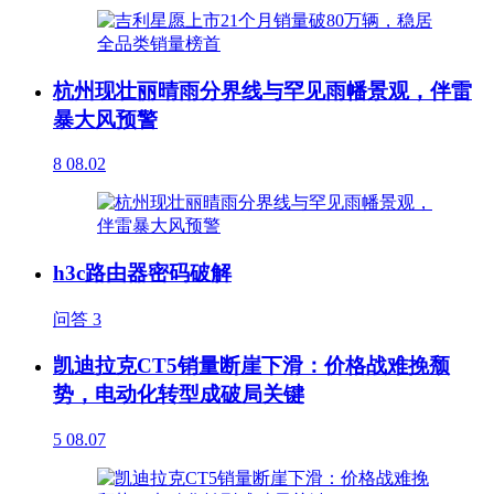
杭州现壮丽晴雨分界线与罕见雨幡景观，伴雷
暴大风预警
8
08.02
h3c路由器密码破解
问答
3
凯迪拉克CT5销量断崖下滑：价格战难挽颓
势，电动化转型成破局关键
5
08.07