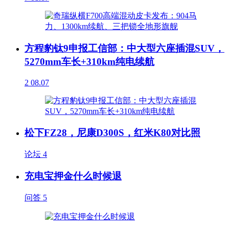
方程豹钛9申报工信部：中大型六座插混SUV，
5270mm车长+310km纯电续航
2
08.07
松下FZ28，尼康D300S，红米K80对比照
论坛
4
充电宝押金什么时候退
问答
5