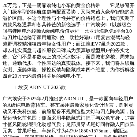
20万元，正是一辆靠谱纯电小车的黄金价格带——它足够避开
入门级车型的续航焦虑与配置妥协，又尚未踏入豪华智能的高
溢价区间。在这个理性与个性并存的价格锚点上，我们实测了
四款风格迥异却各具锋芒的新锐选手：广汽埃安UT以越级空
间与弹匣电池刷新A级纯电价值标杆；比亚迪海豚凭e平台3.0
与刀片电池稳守家用通勤C位；欧拉好猫GT用复古潮驾与轻
越野调校精准狙击年轻女性用户；而江淮iEV7虽为2022款，
却以扎实底盘与超长服役口碑成为预算敏感型用户的务实之
选。它们不是参数表上的冷冰冰数字，而是城市穿梭、周末短
途、通勤代步、个性表达的真实载体。接下来，我们将从续航
实测、座舱体验、操控反馈与隐藏成本四个维度，为你拆解这
四台20万元内最值得驻足的纯电小车。
1
埃安 AION UT 2025款
广汽埃安于2025年2月推出的AION UT，是一款面向年轻用户
的A级纯电掀背轿车。整车采用最新家族化设计语言，圆润灵
动又不失科技感：前脸配备不规则造型大灯与四点阵光源，搭
配运动化前包围；侧面采用半隐藏式门把手与双色车身，17英
寸低风阻轮辋强化动感气质；尾部贯穿式尾灯同样融入四点阵
元素，首尾呼应。车身尺寸为4270×1850×1575mm，轴距达