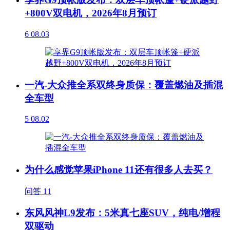
+800V双电机，2026年8月预订
6
08.03
一汽-大众推全系双终身质保：覆盖燃油及插混
全车型
5
08.02
为什么感觉苹果iPhone 11还有很多人去买？
问答
11
东风风神L9发布：5米真七座SUV，纯电/增程
双驱动