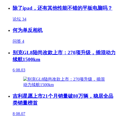
除了ipad，还有其他性能不错的平板电脑吗？
论坛
34
何为单反相机
问答
4
别克GL8陆尚改款上市：270项升级，插混动力
续航1500km
6
08.03
吉利星愿上市21个月销量破80万辆，稳居全品
类销量榜首
8
08.07