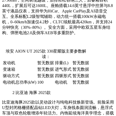
2750mm，空间表现越级，后排轻松容纳三人，后备厢容积
440L，扩展后可达1600L。座舱搭载14.6英寸悬浮中控屏与8.8
英寸液晶仪表，支持华为HiCar、Apple CarPlay及AI语音交
互。全系标配L2级智驾辅助，动力统一搭载100kW永磁电
机，0–60km/h加速仅4.2秒，CLTC续航最高420km，并支持24
分钟快充（30%–80%）。安全方面，采用中欧双五星车身结
构、弹匣电池2.0及倒车AEB等多重防护。
埃安 AION UT 2025款 330星耀版主要参数解
读：
发动机
暂无数据
排量(L)
暂无数据
变速箱
暂无数据
进气形式
暂无数据
驱动方式
暂无数据
四驱形式
暂无数据
电动机总功率(kW)
100
电动机
暂无数据
2
比亚迪 海豚 2025款
比亚迪海豚2025款以灵动设计与纯电科技焕新登场。前脸采用
U型封闭格栅搭配晶钻LED大灯，车身线条圆润流畅，悬浮式
车顶与双色轮毂增添年轻活力。内饰延续海洋美学理念，搭载