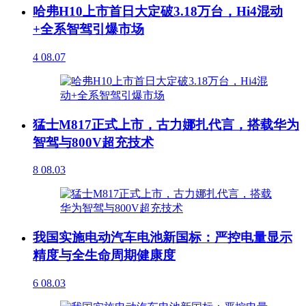
哈弗H10上市首日大定破3.18万台，Hi4混动
+全系智驾引爆市场
4
08.07
猛士M817正式上市，古力娜扎代言，搭载华为
智驾与800V超充技术
8
08.03
我国实施电动汽车电池新国标：严控电量显示
精度与全生命周期健康度
6
08.03