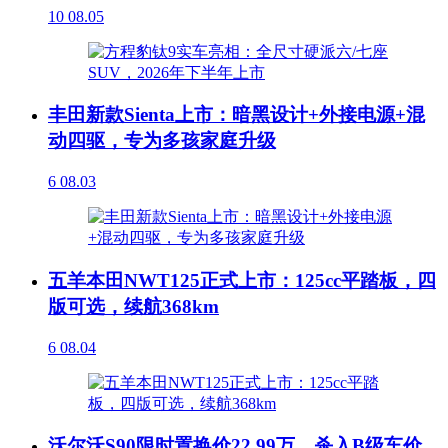
10
08.05
丰田新款Sienta上市：暗黑设计+外接电源+混
动四驱，专为多孩家庭升级
6
08.03
五羊本田NWT125正式上市：125cc平踏板，四
版可选，续航368km
6
08.04
沃尔沃S90限时置换价22.99万，杀入B级车价