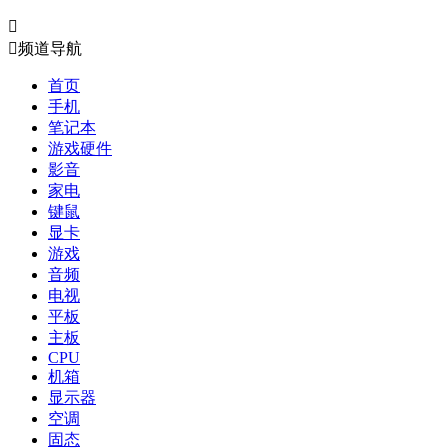


频道导航
首页
手机
笔记本
游戏硬件
影音
家电
键鼠
显卡
游戏
音频
电视
平板
主板
CPU
机箱
显示器
空调
固态