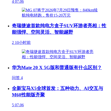
4
07.06
奇瑞捷途首款纯电方盒子SUV环游者亮相：性
能强悍、空间灵活、智能越野
2
10小时前
华为Mate 20 X 5G版和普通版有什么区别？
问答
4
全新宝马X5全球首发：五种动力、AI交互与
M60性能版齐聚
5
07.06