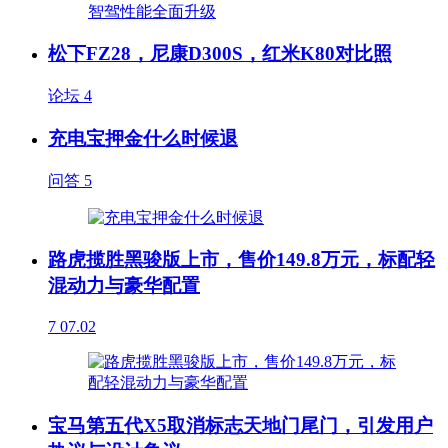
松下FZ28，尼康D300S，红米K80对比照
论坛
4
充电宝押金什么时候退
问答
5
路虎揽胜黑骏版上市，售价149.8万元，标配轻
混动力与豪华配置
7
07.02
宝马第五代X5取消标志天地门尾门，引发用户