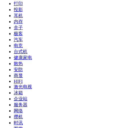
打印
投影
耳机
内存
盒子
极客
汽车
电竞
台式机
健康家电
散热
安防
商显
HIFI
激光电视
冰箱
企业站
服务器
网络
攒机
时讯