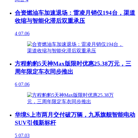
合资燃油车加速退场：雷凌月销仅194台，渠道
收缩与智能化滞后双重承压
4
07.06
方程豹豹5天神Max版限时优惠25.38万元，三
周年限定车衣同步推出
6
07.06
华境S上市两月交付破万辆，九系旗舰智能电动
SUV引领新标杆
5
07.03