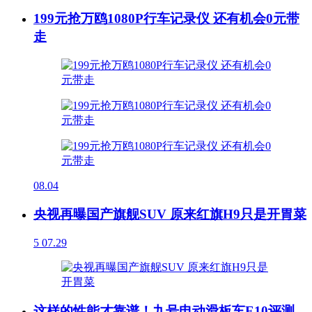
199元抢万鸥1080P行车记录仪 还有机会0元带
走
08.04
央视再曝国产旗舰SUV 原来红旗H9只是开胃菜
5
07.29
这样的性能才靠谱！九号电动滑板车E10评测