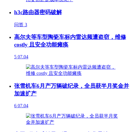
h3c路由器密码破解
问答
3
高尔夫等车型陶瓷车标内雷达频遭盗窃，维修
costly 且安全功能瘫痪
5
07.04
张雪机车6月产万辆破纪录，全员获半月奖金并
加速扩产
6
07.04