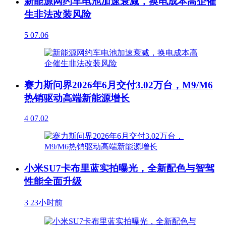
新能源网约车电池加速衰减，换电成本高企催
生非法改装风险
5
07.06
赛力斯问界2026年6月交付3.02万台，M9/M6
热销驱动高端新能源增长
4
07.02
小米SU7卡布里蓝实拍曝光，全新配色与智驾
性能全面升级
3
23小时前