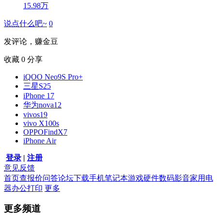
15.98万
说点什么吧~
0
发评论，赚金豆
收藏
0
分享
iQOO Neo9S Pro+
三星S25
iPhone 17
华为nova12
vivos19
vivo X100s
OPPOFindX7
iPhone Air
登录
|
注册
意见反馈
首页
查报价
问答
论坛
下载
手机
笔记本
游戏硬件
数码影音
家用电
器
办公打印
更多
更多频道