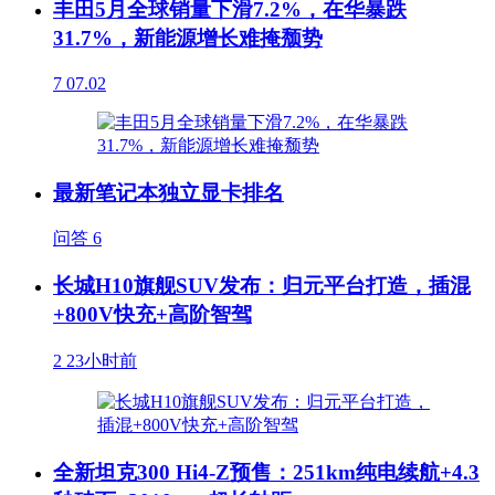
丰田5月全球销量下滑7.2%，在华暴跌
31.7%，新能源增长难掩颓势
7
07.02
最新笔记本独立显卡排名
问答
6
长城H10旗舰SUV发布：归元平台打造，插混
+800V快充+高阶智驾
2
23小时前
全新坦克300 Hi4-Z预售：251km纯电续航+4.3