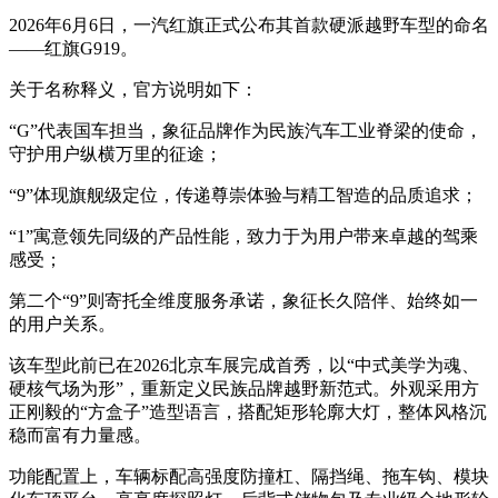
2026年6月6日，一汽红旗正式公布其首款硬派越野车型的命名
——红旗G919。
关于名称释义，官方说明如下：
“G”代表国车担当，象征品牌作为民族汽车工业脊梁的使命，
守护用户纵横万里的征途；
“9”体现旗舰级定位，传递尊崇体验与精工智造的品质追求；
“1”寓意领先同级的产品性能，致力于为用户带来卓越的驾乘
感受；
第二个“9”则寄托全维度服务承诺，象征长久陪伴、始终如一
的用户关系。
该车型此前已在2026北京车展完成首秀，以“中式美学为魂、
硬核气场为形”，重新定义民族品牌越野新范式。外观采用方
正刚毅的“方盒子”造型语言，搭配矩形轮廓大灯，整体风格沉
稳而富有力量感。
功能配置上，车辆标配高强度防撞杠、隔挡绳、拖车钩、模块