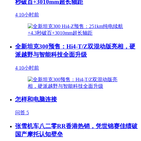
秒破百+3010mm超长轴距
4
10小时前
全新坦克300预售：Hi4-T/Z双混动版亮相，硬
派越野与智能科技全面升级
4
10小时前
怎样和电脑连接
问答
5
张雪机车八二零RR香港热销，凭世锦赛佳绩破
国产摩托认知壁垒