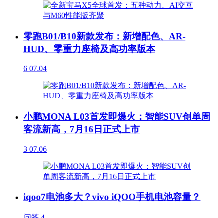
零跑B01/B10新款发布：新增配色、AR-
HUD、零重力座椅及高功率版本
6
07.04
小鹏MONA L03首发即爆火：智能SUV创单周
客流新高，7月16日正式上市
3
07.06
iqoo7电池多大？vivo iQOO手机电池容量？
问答
4