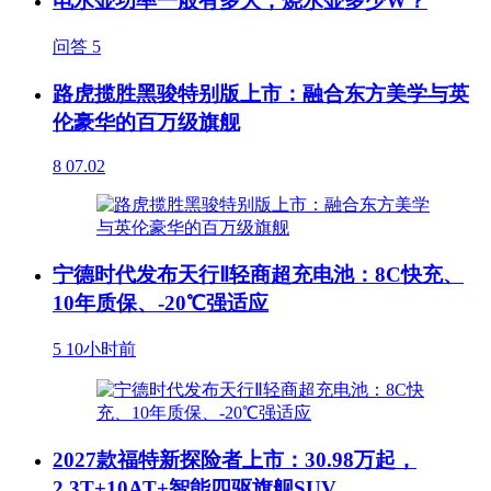
电水壶功率一般有多大，烧水壶多少W？
问答
5
路虎揽胜黑骏特别版上市：融合东方美学与英
伦豪华的百万级旗舰
8
07.02
宁德时代发布天行Ⅱ轻商超充电池：8C快充、
10年质保、-20℃强适应
5
10小时前
2027款福特新探险者上市：30.98万起，
2.3T+10AT+智能四驱旗舰SUV