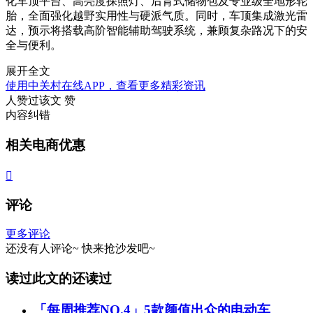
化车顶平台、高亮度探照灯、后背式储物包及专业级全地形轮
胎，全面强化越野实用性与硬派气质。同时，车顶集成激光雷
达，预示将搭载高阶智能辅助驾驶系统，兼顾复杂路况下的安
全与便利。
展开全文
使用中关村在线APP，查看更多精彩资讯
人赞过该文
赞
内容纠错
相关电商优惠

评论
更多评论
还没有人评论~
快来
抢沙发
吧~
读过此文的还读过
「每周推荐NO.4」5款颜值出众的电动车