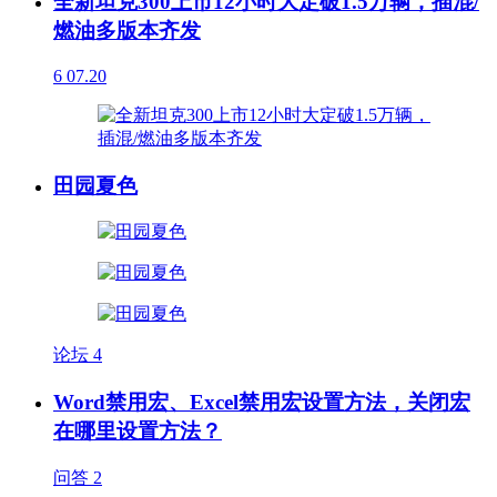
全新坦克300上市12小时大定破1.5万辆，插混/
燃油多版本齐发
6
07.20
田园夏色
论坛
4
Word禁用宏、Excel禁用宏设置方法，关闭宏
在哪里设置方法？
问答
2