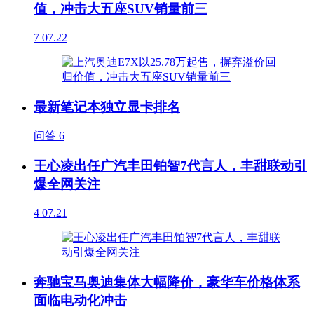
值，冲击大五座SUV销量前三
7
07.22
最新笔记本独立显卡排名
问答
6
王心凌出任广汽丰田铂智7代言人，丰甜联动引
爆全网关注
4
07.21
奔驰宝马奥迪集体大幅降价，豪华车价格体系
面临电动化冲击