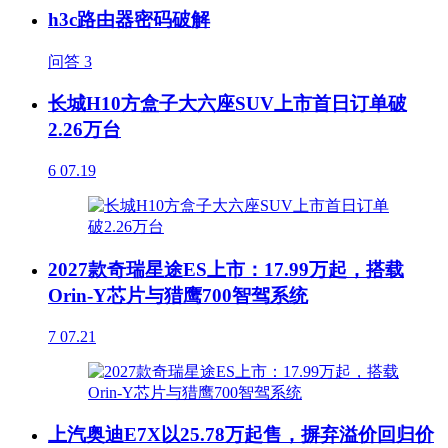
h3c路由器密码破解
问答
3
长城H10方盒子大六座SUV上市首日订单破
2.26万台
6
07.19
2027款奇瑞星途ES上市：17.99万起，搭载
Orin-Y芯片与猎鹰700智驾系统
7
07.21
上汽奥迪E7X以25.78万起售，摒弃溢价回归价