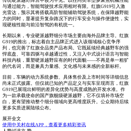
传统硬派越野阵营中较为罕见。以往同类车型多聚焦机械性能
与通过能力，智能驾驶技术应用相对有限。红旗G919引入激
光雷达，预示其将搭载高阶智能辅助驾驶系统，在保障越野能
力的同时，显著提升复杂路况下的行车安全与操作便捷性，实
现硬核性能与前沿智驾的有机统一。
长期以来，专业硬派越野细分市场主要由海外品牌主导。红旗
G919的推出，标志着自主品牌正式进入该领域核心竞争序
列，也完善了红旗全品类产品布局。它既延续经典越野车的强
悍底盘、可靠四驱与卓越通过性，又注入中式设计语言与智能
科技内核，重塑硬派越野应有的时代面貌——不再是单一粗犷
的代名词，而是兼具力量感、文化感与未来感的全新标杆。
目前，车辆的动力系统参数、具体售价及上市时间等详细信息
尚未正式披露。但仅就已知的产品定义与实车呈现而言，红旗
G919已展现出鲜明的差异化优势与高度成熟的开发水准。作
为一款承载使命的国产旗舰级硬派越野，它不仅填补市场空
白，更有望推动整个细分领域向更高维度跃升。公众期待后续
更多实质进展陆续公布。
展开全文
使用中关村在线APP，查看更多精彩资讯
人赞过该文
赞