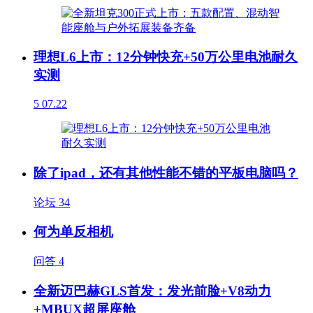
理想L6上市：12分钟快充+50万公里电池耐久
实测
5
07.22
除了ipad，还有其他性能不错的平板电脑吗？
论坛
34
何为单反相机
问答
4
全新迈巴赫GLS首发：发光前脸+V8动力
+MBUX超屏座舱