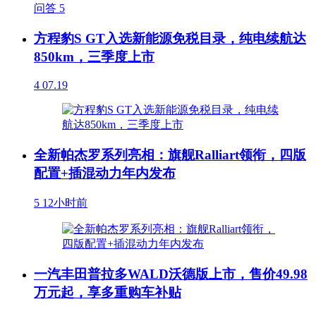
问答
5
方程豹S GT入选新能源免税目录，纯电续航达
850km，三季度上市
4
07.19
全新帕杰罗系列亮相：旗舰Ralliart领衔，四版
配置+插混动力年内发布
5
12小时前
一汽丰田普拉多WALD沃德版上市，售价49.98
万元起，享多重购车补贴