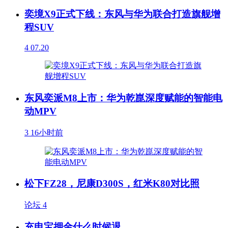
奕境X9正式下线：东风与华为联合打造旗舰增
程SUV
4
07.20
东风奕派M8上市：华为乾崑深度赋能的智能电
动MPV
3
16小时前
松下FZ28，尼康D300S，红米K80对比照
论坛
4
充电宝押金什么时候退