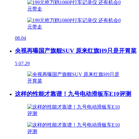
08.04
央视再曝国产旗舰SUV 原来红旗H9只是开胃菜
5
07.29
这样的性能才靠谱！九号电动滑板车E10评测