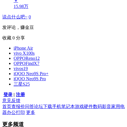
￥
15.98万
说点什么吧~
0
发评论，赚金豆
收藏
0
分享
iPhone Air
vivo X100s
OPPOReno12
OPPOFindX7
vivos19
iQOO Neo9S Pro+
iQOO Neo9S Pro
三星S25
登录
|
注册
意见反馈
首页
查报价
问答
论坛
下载
手机
笔记本
游戏硬件
数码影音
家用电
器
办公打印
更多
更多频道