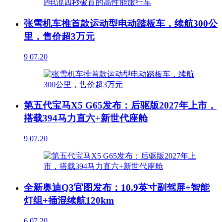
张雪机车推首款运动型电动踏板车，续航300公
里，售价超3万元
9
07.20
第五代宝马X5 G65发布：后驱版2027年上市，
搭载394马力直六+新世代座舱
9
07.20
全新奥迪Q3官图发布：10.9英寸副驾屏+智能
灯组+插混续航120km
6
07.20