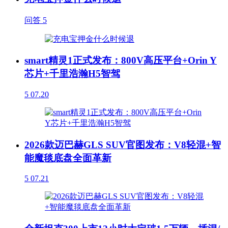
问答
5
smart精灵1正式发布：800V高压平台+Orin Y
芯片+千里浩瀚H5智驾
5
07.20
2026款迈巴赫GLS SUV官图发布：V8轻混+智
能魔毯底盘全面革新
5
07.21