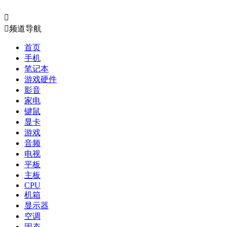


频道导航
首页
手机
笔记本
游戏硬件
影音
家电
键鼠
显卡
游戏
音频
电视
平板
主板
CPU
机箱
显示器
空调
固态