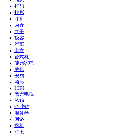
打印
投影
耳机
内存
盒子
极客
汽车
电竞
台式机
健康家电
散热
安防
商显
HIFI
激光电视
冰箱
企业站
服务器
网络
攒机
时讯