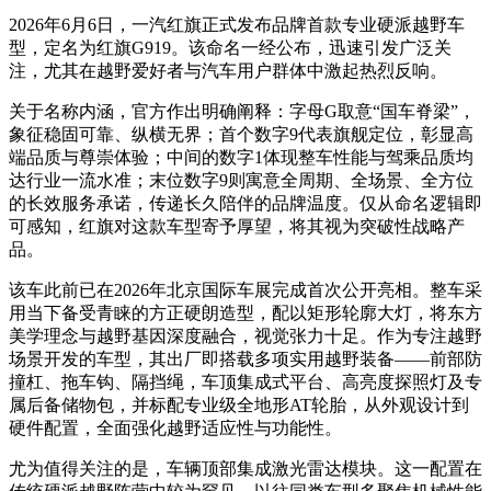
2026年6月6日，一汽红旗正式发布品牌首款专业硬派越野车
型，定名为红旗G919。该命名一经公布，迅速引发广泛关
注，尤其在越野爱好者与汽车用户群体中激起热烈反响。
关于名称内涵，官方作出明确阐释：字母G取意“国车脊梁”，
象征稳固可靠、纵横无界；首个数字9代表旗舰定位，彰显高
端品质与尊崇体验；中间的数字1体现整车性能与驾乘品质均
达行业一流水准；末位数字9则寓意全周期、全场景、全方位
的长效服务承诺，传递长久陪伴的品牌温度。仅从命名逻辑即
可感知，红旗对这款车型寄予厚望，将其视为突破性战略产
品。
该车此前已在2026年北京国际车展完成首次公开亮相。整车采
用当下备受青睐的方正硬朗造型，配以矩形轮廓大灯，将东方
美学理念与越野基因深度融合，视觉张力十足。作为专注越野
场景开发的车型，其出厂即搭载多项实用越野装备——前部防
撞杠、拖车钩、隔挡绳，车顶集成式平台、高亮度探照灯及专
属后备储物包，并标配专业级全地形AT轮胎，从外观设计到
硬件配置，全面强化越野适应性与功能性。
尤为值得关注的是，车辆顶部集成激光雷达模块。这一配置在