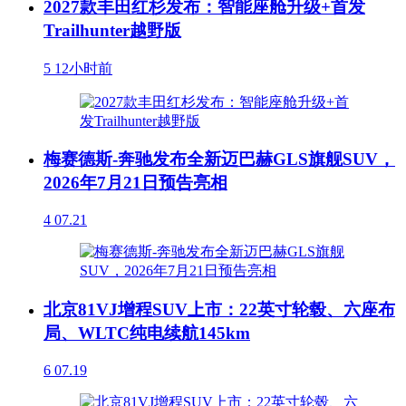
2027款丰田红杉发布：智能座舱升级+首发
Trailhunter越野版
5
12小时前
梅赛德斯-奔驰发布全新迈巴赫GLS旗舰SUV，
2026年7月21日预告亮相
4
07.21
北京81VJ增程SUV上市：22英寸轮毂、六座布
局、WLTC纯电续航145km
6
07.19