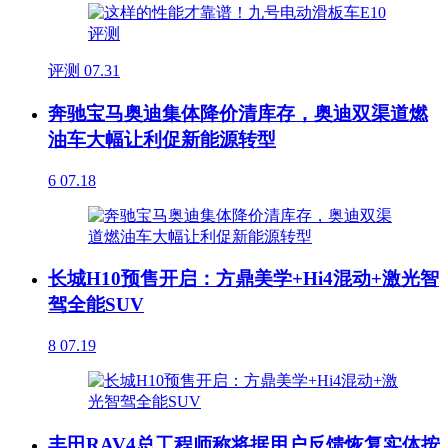
评测
07.31
奔驰宝马奥迪集体降价清库存，奥迪双渠道燃
油车大幅让利促新能源转型
6
07.18
长城H10预售开启：方鼎美学+Hi4混动+激光智
驾全能SUV
8
07.19
丰田RAV4总工程师称将据用户反馈恢复实体按