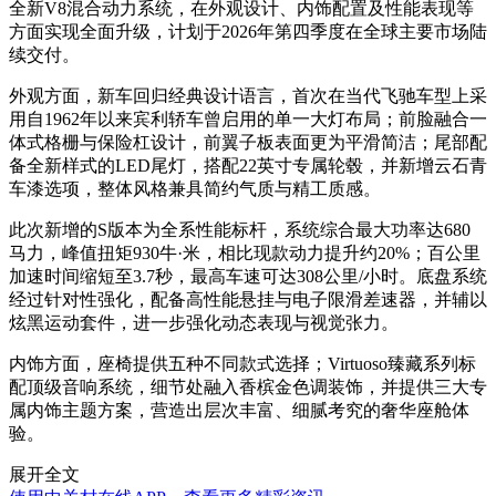
全新V8混合动力系统，在外观设计、内饰配置及性能表现等
方面实现全面升级，计划于2026年第四季度在全球主要市场陆
续交付。
外观方面，新车回归经典设计语言，首次在当代飞驰车型上采
用自1962年以来宾利轿车曾启用的单一大灯布局；前脸融合一
体式格栅与保险杠设计，前翼子板表面更为平滑简洁；尾部配
备全新样式的LED尾灯，搭配22英寸专属轮毂，并新增云石青
车漆选项，整体风格兼具简约气质与精工质感。
此次新增的S版本为全系性能标杆，系统综合最大功率达680
马力，峰值扭矩930牛·米，相比现款动力提升约20%；百公里
加速时间缩短至3.7秒，最高车速可达308公里/小时。底盘系统
经过针对性强化，配备高性能悬挂与电子限滑差速器，并辅以
炫黑运动套件，进一步强化动态表现与视觉张力。
内饰方面，座椅提供五种不同款式选择；Virtuoso臻藏系列标
配顶级音响系统，细节处融入香槟金色调装饰，并提供三大专
属内饰主题方案，营造出层次丰富、细腻考究的奢华座舱体
验。
展开全文