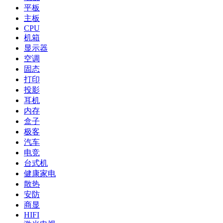
平板
主板
CPU
机箱
显示器
空调
固态
打印
投影
耳机
内存
盒子
极客
汽车
电竞
台式机
健康家电
散热
安防
商显
HIFI