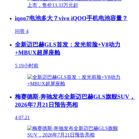
iqoo7电池多大？vivo iQOO手机电池容量？
问答
4
全新迈巴赫GLS首发：发光前脸+V8动力
+MBUX超屏座舱
5
19小时前
梅赛德斯-奔驰发布全新迈巴赫GLS旗舰SUV，
2026年7月21日预告亮相
4
07.21