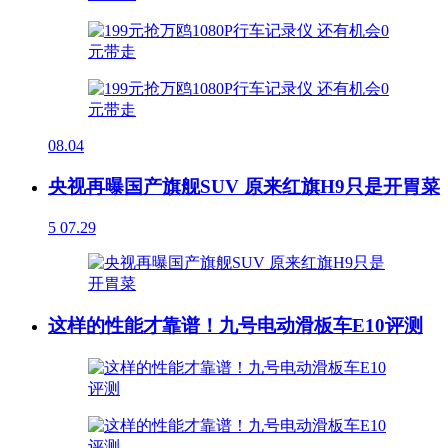
08.04
央视再曝国产旗舰SUV 原来红旗H9只是开胃菜
5
07.29
这样的性能才靠谱！九号电动滑板车E10评测