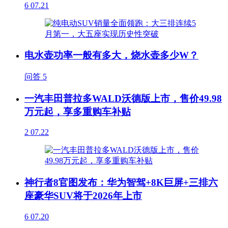
6
07.21
电水壶功率一般有多大，烧水壶多少W？
问答
5
一汽丰田普拉多WALD沃德版上市，售价49.98
万元起，享多重购车补贴
2
07.22
神行者8官图发布：华为智驾+8K巨屏+三排六
座豪华SUV将于2026年上市
6
07.20