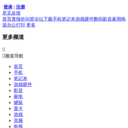
登录
|
注册
意见反馈
首页
查报价
问答
论坛
下载
手机
笔记本
游戏硬件
数码影音
家用电
器
办公打印
更多
更多频道


频道导航
首页
手机
笔记本
游戏硬件
影音
家电
键鼠
显卡
游戏
音频
电视