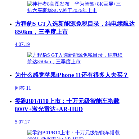
方程豹S GT入选新能源免税目录，纯电续航达
850km，三季度上市
4
07.19
为什么感觉苹果iPhone 11还有很多人去买？
问答
11
零跑B01/B10上市：十万元级智能车搭载
800V+激光雷达+AR-HUD
5
07.17