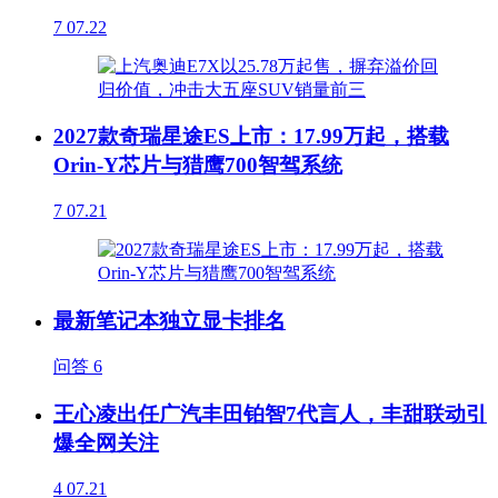
7
07.22
2027款奇瑞星途ES上市：17.99万起，搭载
Orin-Y芯片与猎鹰700智驾系统
7
07.21
最新笔记本独立显卡排名
问答
6
王心凌出任广汽丰田铂智7代言人，丰甜联动引
爆全网关注
4
07.21