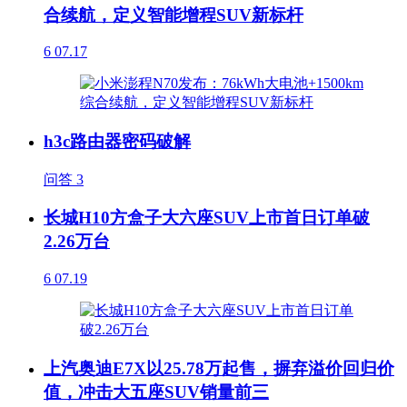
合续航，定义智能增程SUV新标杆
6
07.17
h3c路由器密码破解
问答
3
长城H10方盒子大六座SUV上市首日订单破
2.26万台
6
07.19
上汽奥迪E7X以25.78万起售，摒弃溢价回归价
值，冲击大五座SUV销量前三