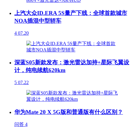
上汽大众ID.ERA 5S量产下线：全球首款城市
NOA插混中型轿车
4
07.20
深蓝S05新款发布：激光雷达加持+星际飞翼设
计，纯电续航620km
5
07.22
华为Mate 20 X 5G版和普通版有什么区别？
问答
4