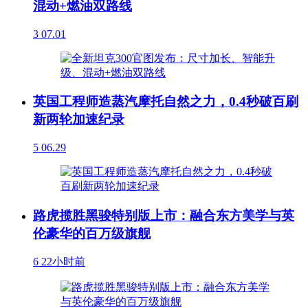
混动+燃油双路线
3
07.01
英国工程师造蒸汽摩托自然之力，0.4秒破百刷
新两轮加速纪录
5
06.29
路虎揽胜黑骏特别版上市：融合东方美学与英
伦豪华的百万级旗舰
6
22小时前