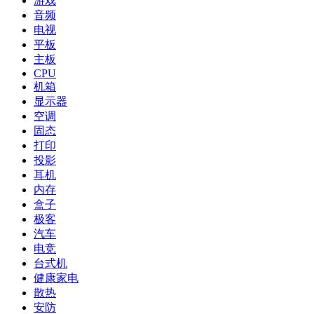
游戏
音频
电视
平板
主板
CPU
机箱
显示器
空调
固态
打印
投影
耳机
内存
盒子
极客
汽车
电竞
台式机
健康家电
散热
安防