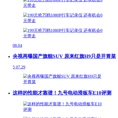
08.04
央视再曝国产旗舰SUV 原来红旗H9只是开胃菜
5
07.29
这样的性能才靠谱！九号电动滑板车E10评测