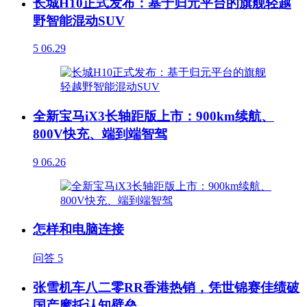
长城H10正式发布：基于归元平台的旗舰轻越
野智能混动SUV
5
06.29
全新宝马iX3长轴距版上市：900km续航、
800V快充、端到端智驾
9
06.26
怎样和电脑连接
问答
5
张雪机车八二零RR香港热销，凭世锦赛佳绩破
国产摩托认知壁垒