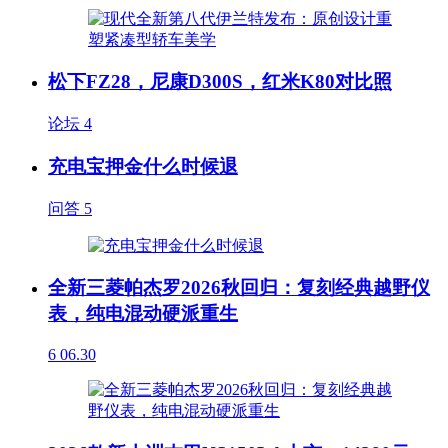
松下FZ28，尼康D300S，红米K80对比照
论坛
4
充电宝押金什么时候退
问答
5
全新三菱帕杰罗2026秋回归：复刻经典越野仪
表，纯电混动硬派重生
6
06.30