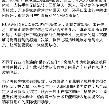
度、98%超广色域通过德国莱茵蓝光认证，带来天花板级画质
体验。支持手机无缝流转，匹配单人、双人、灵动岛等多种观
看模式，无论是家庭露营时的露天电影，还是日常出行中的休
闲娱乐，都能为用户打造移动的"IMAX影院"。
HUAWEI XHUD增强现实抬头显示，则将导航箭头、限速信
息、前车距离等关键信息实时贴合实景显示，真正实现所见即
所得，大幅提升了驾驶的便利性与安全性。更重要的是，它能
够将乾崑智驾的感知、决策、执行过程清晰地展示给驾乘人
员，让驾驶更安心、乘坐更放心。
不同于行业内普遍的"采购式合作"，奕境与华为乾崑的全栈原
生共创模式，让车载光技术从实验室走向量产车的过程实现了
质的飞跃。
为了将顶尖技术做到极致，双方组建了专属的全栈原生共创金
牌团队，投入超百亿资金与5000人联创团队通力协作，从产品
定义阶段就深度绑定，联合开展用户需求调研、场景设计、原
型迭代与测试验证，确保每一项技术都能精准匹配奕境X9高
端家庭用户的实际使用场景。