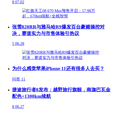
8
07.02
张雪820RR与雅马哈R9爆发百台豪赌操控对
决，赛道实力与市售体验引热议
5
06.28
为什么感觉苹果iPhone 11还有很多人去买？
问答
11
捷途旅行者8发布：越野旅行旗舰，南迦巴瓦金
配色+1300km续航
8
06.27