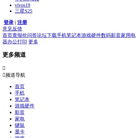
vivos19
三星S25
登录
|
注册
意见反馈
首页
查报价
问答
论坛
下载
手机
笔记本
游戏硬件
数码影音
家用电
器
办公打印
更多
更多频道


频道导航
首页
手机
笔记本
游戏硬件
影音
家电
键鼠
显卡