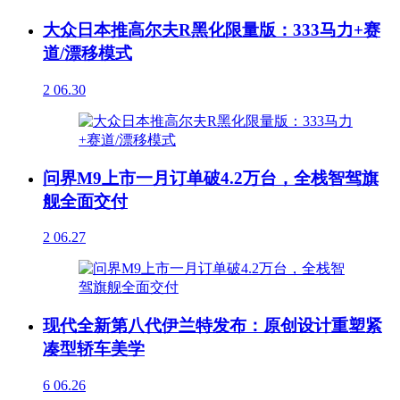
大众日本推高尔夫R黑化限量版：333马力+赛
道/漂移模式
2
06.30
问界M9上市一月订单破4.2万台，全栈智驾旗
舰全面交付
2
06.27
现代全新第八代伊兰特发布：原创设计重塑紧
凑型轿车美学
6
06.26