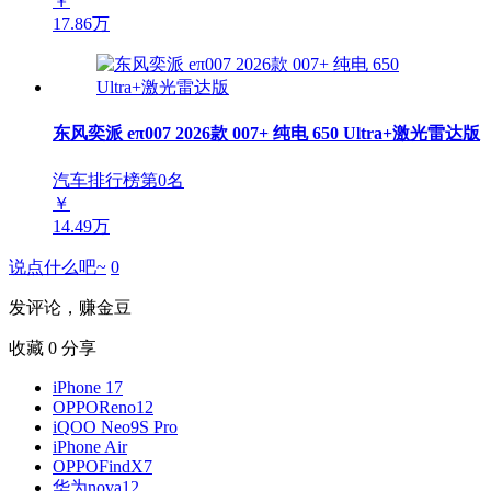
￥
17.86万
东风奕派 eπ007 2026款 007+ 纯电 650 Ultra+激光雷达版
汽车排行榜第
0
名
￥
14.49万
说点什么吧~
0
发评论，赚金豆
收藏
0
分享
iPhone 17
OPPOReno12
iQOO Neo9S Pro
iPhone Air
OPPOFindX7
华为nova12