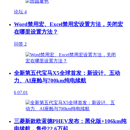
论坛
4
Word禁用宏、Excel禁用宏设置方法，关闭宏
在哪里设置方法？
问答
2
全新第五代宝马X5全球首发：新设计、五动
力、AI座舱与700km纯电续航
6
07.01
三菱新款欧蓝德PHEV发布：黑化版+106km纯
电续航，售价22.6万起