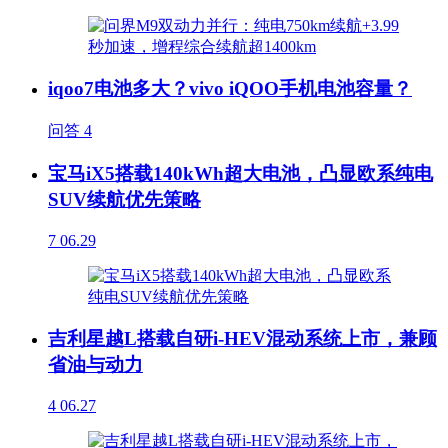
iqoo7电池多大？vivo iQOO手机电池容量？
问答
4
宝马iX5搭载140kWh超大电池，凸显欧系纯电
SUV续航优先策略
7
06.29
吉利星越L搭载自研i-HEV混动系统上市，兼顾
省油与动力
4
06.27