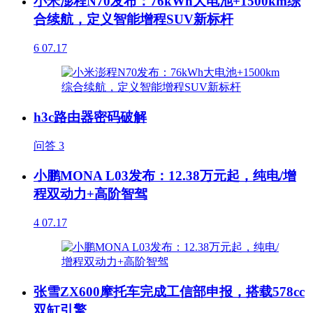
小米澎程N70发布：76kWh大电池+1500km综
合续航，定义智能增程SUV新标杆
6
07.17
h3c路由器密码破解
问答
3
小鹏MONA L03发布：12.38万元起，纯电/增
程双动力+高阶智驾
4
07.17
张雪ZX600摩托车完成工信部申报，搭载578cc
双缸引擎