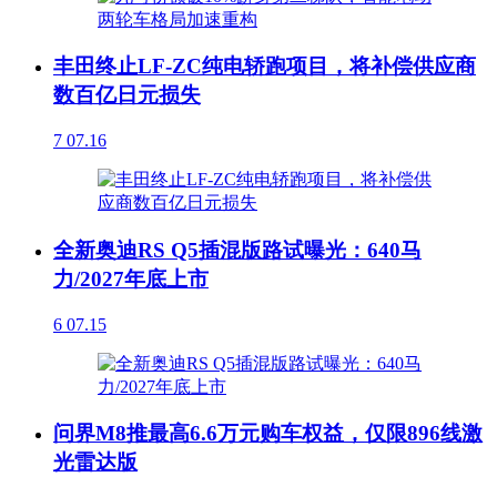
丰田终止LF-ZC纯电轿跑项目，将补偿供应商
数百亿日元损失
7
07.16
全新奥迪RS Q5插混版路试曝光：640马
力/2027年底上市
6
07.15
问界M8推最高6.6万元购车权益，仅限896线激
光雷达版