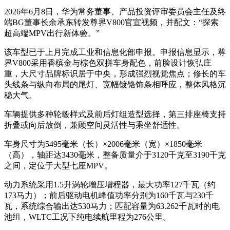
2026年6月8日，华为常务董事、产品投资评审委员会主任及终
端BG董事长余承东转发尊界V800官宣视频，并配文：“探索
超高端MPV出行新体验。”
该车型已于上月完成工业和信息化部申报。申报信息显示，尊
界V800采用香槟金与棕色双拼车身配色，前脸设计恢弘庄
重，大尺寸品牌标识居于中央，形成强烈视觉焦点；修长的车
头线条与纵向布局的尾灯、宽幅镀铬饰条相呼应，整体风格沉
稳大气。
车辆提供多种轮毂样式及前后灯组造型选择，第三排座椅支持
折叠或向后放倒，兼顾空间灵活性与乘坐舒适性。
车身尺寸为5495毫米（长）×2006毫米（宽）×1850毫米
（高），轴距达3430毫米，整备质量介于3120千克至3190千克
之间，定位于大型七座MPV。
动力系统采用1.5升涡轮增压增程器，最大功率127千瓦（约
173马力）；前后驱动电机峰值功率分别为160千瓦与230千
瓦，系统综合输出达530马力；匹配容量为63.262千瓦时的电
池组，WLTC工况下纯电续航里程为276公里。