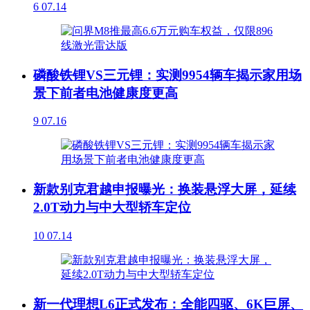
6
07.14
磷酸铁锂VS三元锂：实测9954辆车揭示家用场
景下前者电池健康度更高
9
07.16
新款别克君越申报曝光：换装悬浮大屏，延续
2.0T动力与中大型轿车定位
10
07.14
新一代理想L6正式发布：全能四驱、6K巨屏、