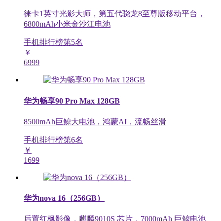
徕卡1英寸光影大师，第五代骁龙8至尊版移动平台，
6800mAh小米金沙江电池
手机排行榜第
5
名
￥
6999
华为畅享90 Pro Max 128GB
8500mAh巨鲸大电池，鸿蒙AI，流畅丝滑
手机排行榜第
6
名
￥
1699
华为nova 16（256GB）
后置红枫影像，麒麟9010S 芯片，7000mAh 巨鲸电池