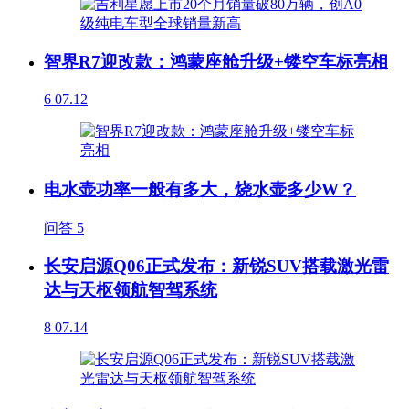
智界R7迎改款：鸿蒙座舱升级+镂空车标亮相
6
07.12
电水壶功率一般有多大，烧水壶多少W？
问答
5
长安启源Q06正式发布：新锐SUV搭载激光雷
达与天枢领航智驾系统
8
07.14