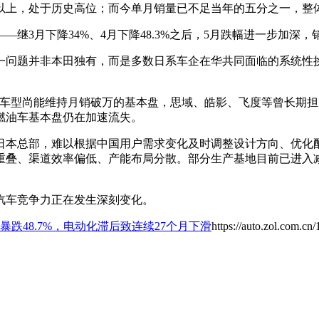
万辆以上，处于历史高位；而今单月销量已不足当年的五分之一，整
—继3月下降34%、4月下降48.3%之后，5月跌幅进一步加深
一问题并非本田独有，而是多数日系车企在华共同面临的系统性
油车型尚能维持月销破万的基本盘，思域、皓影、飞度等曾长期
燃油车基本盘仍在加速流失。
日本总部，难以根据中国用户需求变化及时调整设计方向、优化
重叠、渠道效率偏低、产能布局分散。部分生产基地目前已进入
汽车竞争力正在发生深刻变化。
暴跌48.7%，电动化滞后致连续27个月下滑
https://auto.zol.com.c