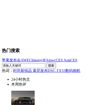
热门搜索
苹果发布会
AWE
Chinajoy
IFA
mwc
CES Asia
CES
热词：
时尚新锐品 索尼发布DSC-TX55数码相机
24小时热文
本周热评