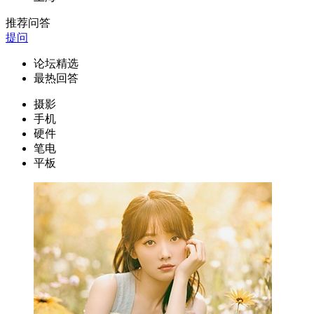
推荐问答
提问
论坛精选
最热回答
摄影
手机
硬件
笔电
平板