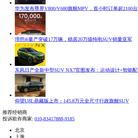
华为发布尊界V800/V680旗舰MPV，首小时订单超2100台
理想i6量产突破17万辆，稳居20万级纯电SUV销量亚军
东风日产全新中型SUV NX7官图发布：运动设计+智能
仰望U8L鼎藏版上市：145.8万元全尺寸行政旗舰SUV
推荐经销商
投诉欺诈商家:
010-83417888-9185
北京
上海