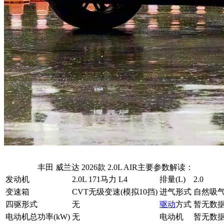
丰田 威兰达 2026款 2.0L AIR主要参数解读：
发动机
2.0L 171马力 L4
排量(L)
2.0
变速箱
CVT无级变速(模拟10挡)
进气形式
自然吸
四驱形式
无
驱动
方式
暂无数
电动机总功率(kW)
无
电动机
暂无数