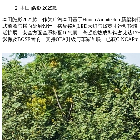
2
本田 皓影 2025款
本田皓影2025款，作为广汽本田基于Honda Architectur
式前脸与横向延展设计，搭配锐利LED大灯与19英寸运动轮毂
活扩展。安全方面全系标配10气囊，高强度热成型钢占比达17%，搭载H
影像及BOSE音响，支持OTA升级与车家互联。已获C-NCAP