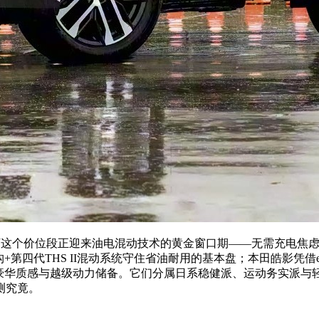
这个价位段正迎来油电混动技术的黄金窗口期——无需充电焦虑，油
+第四代THS II混动系统守住省油耐用的基本盘；本田皓影凭借
美式豪华质感与越级动力储备。它们分属日系稳健派、运动务实派
测究竟。