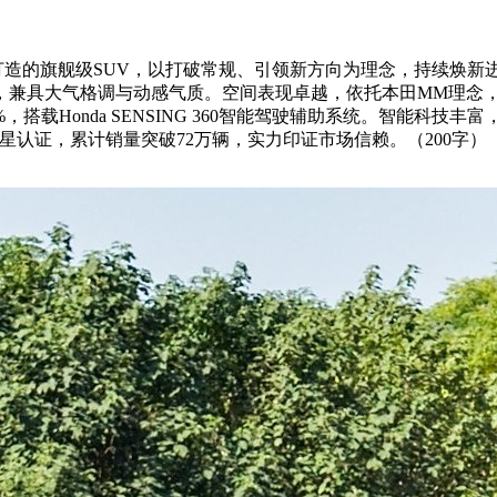
e新架构打造的旗舰级SUV，以打破常规、引领新方向为理念，持续焕新进化
，兼具大气格调与动感气质。空间表现卓越，依托本田MM理念，后
onda SENSING 360智能驾驶辅助系统。智能科技丰富，集成Ho
五星认证，累计销量突破72万辆，实力印证市场信赖。（200字）