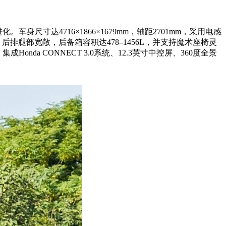
。车身尺寸达4716×1866×1679mm，轴距2701mm，采用电感
排腿部宽敞，后备箱容积达478–1456L，并支持魔术座椅灵
nda CONNECT 3.0系统、12.3英寸中控屏、360度全景