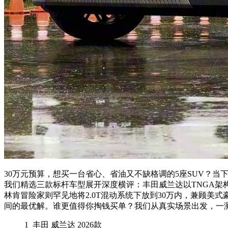
30万元预算，想买一台省心、省油又不缺格调的5座SUV？当下
我们精选三款标杆车型展开深度横评：丰田威兰达以TNGA架构
林肯冒险家则罕见地将2.0T混动系统下放到30万内，兼顾
间的最优解。谁更值得你掏钱买单？我们从真实场景出发，一
1
丰田 威兰达 2026款