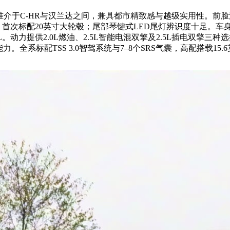
位精准介于C-HR与汉兰达之间，兼具都市精致感与越级实用性。
配20英寸大轮毂；尾部琴键式LED尾灯辨识度十足。车身尺寸达46
。动力提供2.0L燃油、2.5L智能电混双擎及2.5L插电双擎三种
能力。全系标配TSS 3.0智驾系统与7–8个SRS气囊，高配搭载1