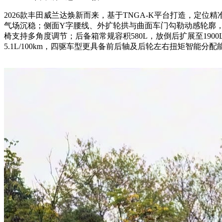
2026款丰田威兰达焕新而来，基于TNGA-K平台打造，定
气场沉稳；侧面Y字腰线、外扩轮拱与曲面车门勾勒动感轮廓，首次标
椅支持多角度调节；后备箱常规容积580L，放倒后扩展至1900L
5.1L/100km，四驱车型更具备前后轴及后轮左右扭矩智能分配