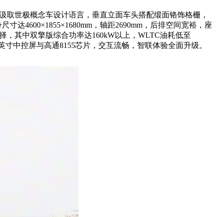
前脸汲取世极概念车设计语言，垂直立面车头搭配缎面铬饰格栅，
00×1855×1680mm，轴距2690mm，后排空间宽裕，座
选择，其中双擎版综合功率达160kW以上，WLTC油耗低至
5.6英寸中控屏与高通8155芯片，交互流畅，智联体验全面升级。