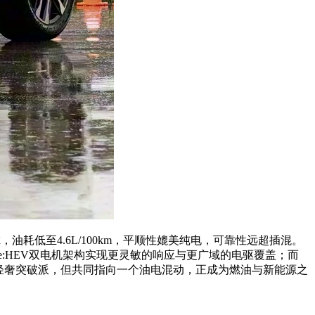
耗低至4.6L/100km，平顺性媲美纯电，可靠性远超插混。
e:HEV双电机架构实现更灵敏的响应与更广域的电驱覆盖；而
与轻奢突破派，但共同指向一个油电混动，正成为燃油与新能源之