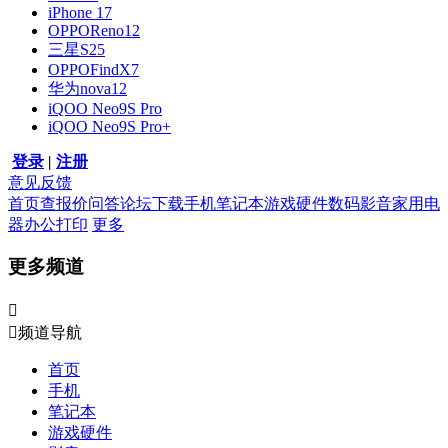
iPhone 17
OPPOReno12
三星S25
OPPOFindX7
华为nova12
iQOO Neo9S Pro
iQOO Neo9S Pro+
登录
|
注册
意见反馈
首页
查报价
问答
论坛
下载
手机
笔记本
游戏硬件
数码影音
家用电
器
办公打印
更多
更多频道


频道导航
首页
手机
笔记本
游戏硬件