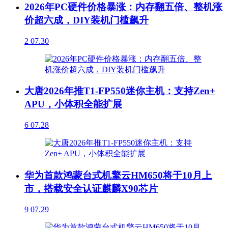
2026年PC硬件价格暴涨：内存翻五倍、整机涨
价超六成，DIY装机门槛飙升
2
07.30
大唐2026年推T1-FP550迷你主机：支持Zen+
APU，小体积全能扩展
6
07.28
华为首款鸿蒙台式机擎云HM650将于10月上
市，搭载安全认证麒麟X90芯片
9
07.29