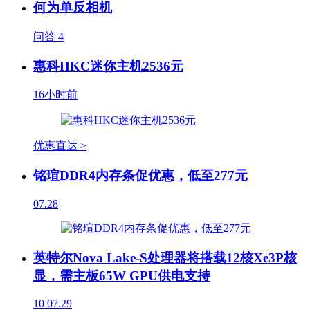
何为单反相机
问答
4
惠科HKC迷你主机2536元
16小时前
优惠直达 >
铭瑄DDR4内存条促优惠，低至277元
07.28
英特尔Nova Lake-S处理器将搭载12核Xe3P核
显，需主板65W GPU供电支持
10
07.29