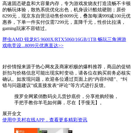
高速固态硬盘和大容量内存，专为游戏发烧友打造流畅不卡顿
的畅玩体验，散热系统优化出色，机身设计酷炫硬朗；原价
8299元，现京东自营活动售价8099元，叠加每满999减100元优
惠券，下单一件实付仅需7299元，直降千元，性价比拉满，
gaming玩家不容错过。
胖虫AMD 锐龙R5 9600X/RTX5060/16GB/1TB 畅玩三角洲游
戏电竞设...
8099元
优惠直达>>
好价情报来源于热心网友及商家积极的爆料推荐，商品的促销
折扣与价格信息可能出现实时变动，请各位在购买前务必核实
确认。如发现问题，欢迎各位通过页面上的“内容纠错”、“纠
错与问题建议”或直接发表“评论”等方式进行反馈。
搜罗全网紧俏数码尖儿货抄底价，分享抢购经验，
手把手教你羊毛如何薅，尽在【手慢无】。
展开全文
使用中关村在线APP，查看更多精彩资讯