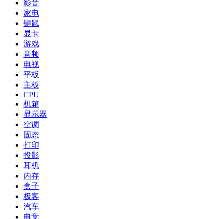
影音
家电
键鼠
显卡
游戏
音频
电视
平板
主板
CPU
机箱
显示器
空调
固态
打印
投影
耳机
内存
盒子
极客
汽车
电竞