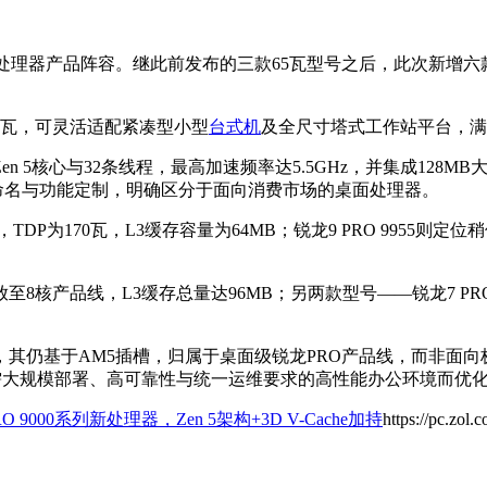
面工作站处理器产品阵容。继此前发布的三款65瓦型号之后，此次新增
70瓦，可灵活适配紧凑型小型
台式机
及全尺寸塔式工作站平台，满
en 5核心与32条线程，最高加速频率达5.5GHz，并集成128MB
通过命名与功能定制，明确区分于面向消费市场的桌面处理器。
，TDP为170瓦，L3缓存容量为64MB；锐龙9 PRO 9955则定位
下放至8核产品线，L3缓存总量达96MB；另两款型号——锐龙7 PRO 9
，其仍基于AM5插槽，归属于桌面级锐龙PRO产品线，而非面向极致多
为需大规模部署、高可靠性与统一运维要求的高性能办公环境而优
 9000系列新处理器，Zen 5架构+3D V-Cache加持
https://pc.zol