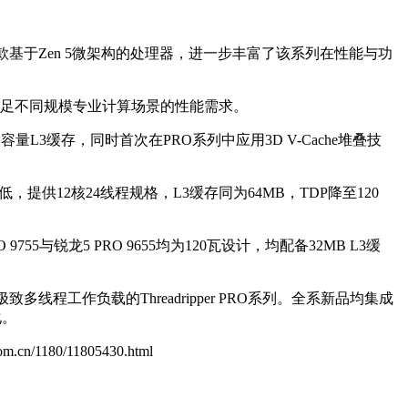
六款基于Zen 5微架构的处理器，进一步丰富了该系列在性能与功
足不同规模专业计算场景的性能需求。
大容量L3缓存，同时首次在PRO系列中应用3D V-Cache堆叠技
稍低，提供12核24线程规格，L3缓存同为64MB，TDP降至120
755与锐龙5 PRO 9655均为120瓦设计，均配备32MB L3缓
线程工作负载的Threadripper PRO系列。全系新品均集成
化。
.com.cn/1180/11805430.html