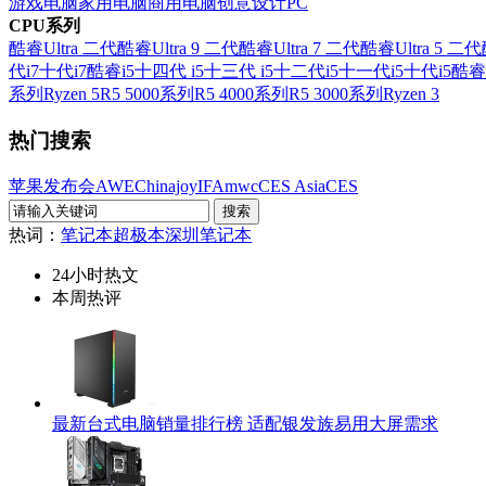
游戏电脑
家用电脑
商用电脑
创意设计PC
CPU系列
酷睿Ultra 二代
酷睿Ultra 9 二代
酷睿Ultra 7 二代
酷睿Ultra 5 二代
代i7
十代i7
酷睿i5
十四代 i5
十三代 i5
十二代i5
十一代i5
十代i5
酷睿
系列
Ryzen 5
R5 5000系列
R5 4000系列
R5 3000系列
Ryzen 3
热门搜索
苹果发布会
AWE
Chinajoy
IFA
mwc
CES Asia
CES
热词：
笔记本
超极本
深圳笔记本
24小时热文
本周热评
最新台式电脑销量排行榜 适配银发族易用大屏需求