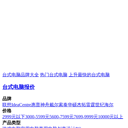
台式电脑品牌大全
热门台式电脑
上升最快的台式电脑
台式电脑报价
品牌
联想
IdeaCentre
惠普
神舟
戴尔
索泰
华硕
杰拓
雷霆世纪
海尔
价格
2999元以下
3000-5599元
5600-7599元
7699-9999元
10000元以上
产品类型