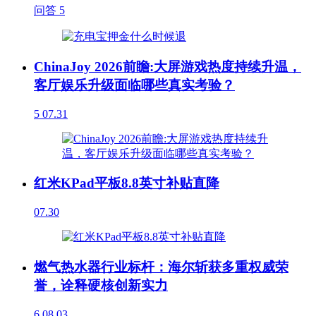
问答
5
ChinaJoy 2026前瞻:大屏游戏热度持续升温，
客厅娱乐升级面临哪些真实考验？
5
07.31
红米KPad平板8.8英寸补贴直降
07.30
燃气热水器行业标杆：海尔斩获多重权威荣
誉，诠释硬核创新实力
6
08.03