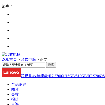
热点：
ZOL首页
>
台式电脑
> 正文
联想 酷冷异能者(R7 3700X/16GB/512GB/RTX2060S
产品综述
图片
参数
报价
点评