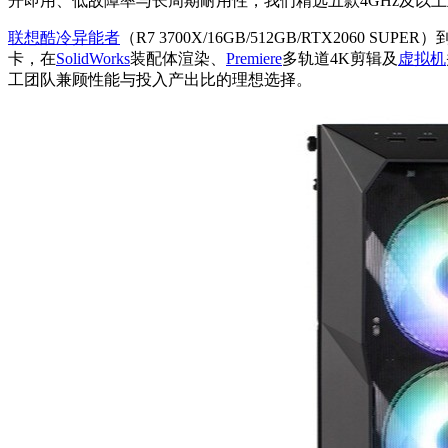
开即用、低故障率与长周期耐用性，我们精选五款4GHz及以
联想酷冷异能者
（R7 3700X/16GB/512GB/RTX2060 
卡，在
SolidWorks
装配体渲染、
Premiere
多轨道4K剪辑及
虚拟机
工团队兼顾性能与投入产出比的理想选择。