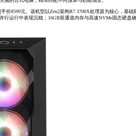
上主频的台式电脑，精准匹配不同预算与职能场景。
SUPER）到手价8599元。该机型以Zen2架构R7 3700X处理器为核心，基
并行运行中表现沉稳；16GB双通道内存与高速NVMe固态硬盘