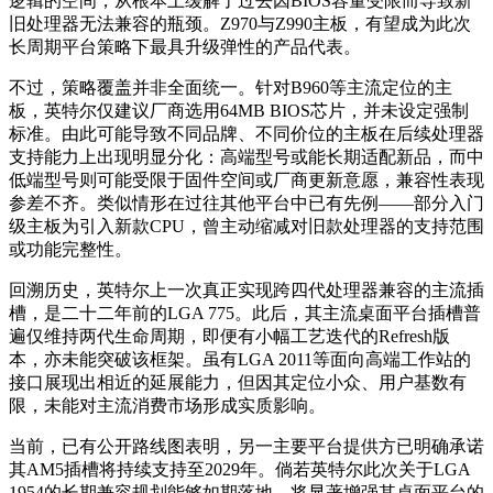
逻辑的空间，从根本上缓解了过去因BIOS容量受限而导致新
旧处理器无法兼容的瓶颈。Z970与Z990主板，有望成为此次
长周期平台策略下最具升级弹性的产品代表。
不过，策略覆盖并非全面统一。针对B960等主流定位的主
板，英特尔仅建议厂商选用64MB BIOS芯片，并未设定强制
标准。由此可能导致不同品牌、不同价位的主板在后续处理器
支持能力上出现明显分化：高端型号或能长期适配新品，而中
低端型号则可能受限于固件空间或厂商更新意愿，兼容性表现
参差不齐。类似情形在过往其他平台中已有先例——部分入门
级主板为引入新款CPU，曾主动缩减对旧款处理器的支持范围
或功能完整性。
回溯历史，英特尔上一次真正实现跨四代处理器兼容的主流插
槽，是二十二年前的LGA 775。此后，其主流桌面平台插槽普
遍仅维持两代生命周期，即便有小幅工艺迭代的Refresh版
本，亦未能突破该框架。虽有LGA 2011等面向高端工作站的
接口展现出相近的延展能力，但因其定位小众、用户基数有
限，未能对主流消费市场形成实质影响。
当前，已有公开路线图表明，另一主要平台提供方已明确承诺
其AM5插槽将持续支持至2029年。倘若英特尔此次关于LGA
1954的长期兼容规划能够如期落地，将显著增强其桌面平台的