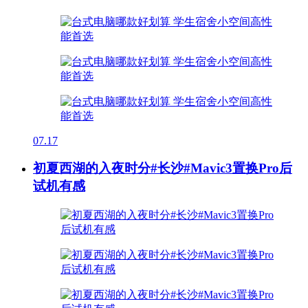
07.17
初夏西湖的入夜时分#长沙#Mavic3置换Pro后
试机有感