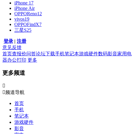
iPhone 17
iPhone Air
OPPOReno12
vivos19
OPPOFindX7
三星S25
登录
|
注册
意见反馈
首页
查报价
问答
论坛
下载
手机
笔记本
游戏硬件
数码影音
家用电
器
办公打印
更多
更多频道


频道导航
首页
手机
笔记本
游戏硬件
影音