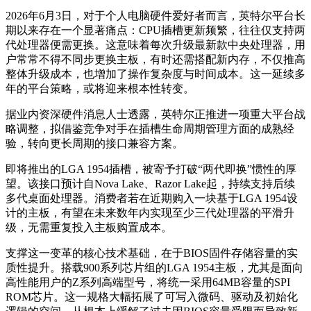
2026年6月3日，对于个人电脑硬件爱好者而言，英特尔平台长
期以来存在一个显著痛点：CPU插槽更新频繁，往往仅支持两
代处理器便需更换。这意味着每次升级最新款中央处理器，用
户常常不得不同步更换主板，有时还需搭配新内存，不仅推高
整体升级成本，也增加了操作复杂度与时间成本。这一延续多
年的平台策略，或将迎来根本性转变。
据业内资深硬件消息人士透露，英特尔正推进一项重大平台战
略调整，拟借鉴竞争对手在插槽生命周期管理方面的成熟经
验，转向更长周期的接口兼容方案。
即将推出的LGA 1954插槽，被寄予打破“两代即换”惯性的厚
望。该接口预计自Nova Lake、Razor Lake起，持续支持后续
多代桌面处理器。消费者若在近期购入一块基于LGA 1954设
计的主板，有望在未来数年内实现至少三代处理器的平滑升
级，无需重复投入主板购置成本。
支撑这一变革的核心技术基础，在于BIOS固件存储容量的实
质性提升。搭载900系列芯片组的LGA 1954主板，尤其是面向
高性能用户的Z系列高端型号，将统一采用64MB容量的SPI
ROM芯片。这一规格大幅拓展了可写入微码、驱动及初始化