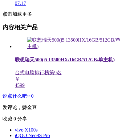
07.17
点击加载更多
内容相关产品
联想瑞天500(i5 13500HX/16GB/512GB/单主机)
台式电脑排行榜第
9
名
￥
4599
说点什么吧~
0
发评论，赚金豆
收藏
0
分享
vivo X100s
iQOO Neo9S Pro