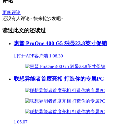
评论
更多评论
还没有人评论~
快来
抢沙发
吧~
读过此文的还读过
惠普 ProOne 400 G5 独显23.8英寸促销

打开APP客户端
1
06.30
联想异能者首度亮相 打造你的专属PC
1
05.07