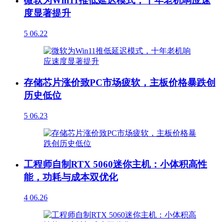
微软为Win11推低延迟模式，十年老机响应速
度显著提升
5
06.22
存储芯片涨价致PC市场疲软，主板价格暴跌创
历史低位
5
06.23
工程师自制RTX 5060迷你主机：小体积高性
能，功耗与成本双优化
4
06.26