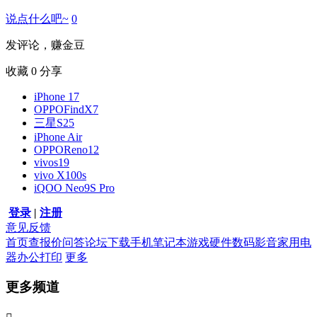
说点什么吧~
0
发评论，赚金豆
收藏
0
分享
iPhone 17
OPPOFindX7
三星S25
iPhone Air
OPPOReno12
vivos19
vivo X100s
iQOO Neo9S Pro
登录
|
注册
意见反馈
首页
查报价
问答
论坛
下载
手机
笔记本
游戏硬件
数码影音
家用电
器
办公打印
更多
更多频道