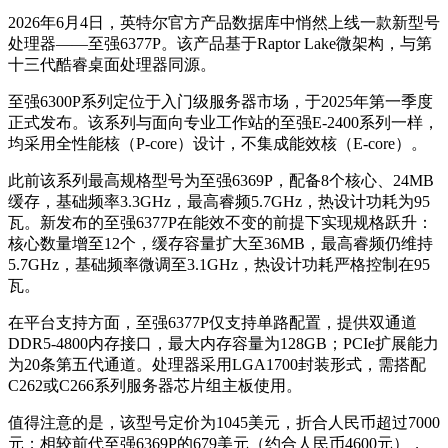
2026年6月4日，英特尔官方产品数据库中悄然上线一款新型号
处理器——至强6377P。该产品基于Raptor Lake微架构，与第
十三代酷睿桌面处理器同源。
至强6300P系列定位于入门级服务器市场，于2025年第一季度
正式发布。该系列与面向专业工作站的至强E-2400系列一样，
均采用全性能核（P-core）设计，不集成能效核（E-core）。
此前该系列最高规格型号为至强6369P，配备8个核心、24MB
缓存，基础频率3.3GHz，最高睿频5.7GHz，热设计功耗为95
瓦。新发布的至强6377P在能效不变的前提下实现规格跃升：
核心数量增至12个，缓存容量扩大至36MB，最高睿频仍维持
5.7GHz，基础频率微调至3.1GHz，热设计功耗严格控制在95
瓦。
在平台支持方面，至强6377P仅支持单路配置，提供双通道
DDR5-4800内存接口，最大内存容量为128GB；PCIe扩展能力
为20条第五代通道。处理器采用LGA1700封装形式，需搭配
C262或C266系列服务器芯片组主板使用。
值得注意的是，该型号定价为1045美元，折合人民币超过7000
元；相较前代至强6369P的679美元（约合人民币4600元），