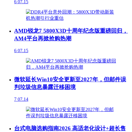
6
07.15
AMD锐龙7 5800X3D十周年纪念版重磅回归，
AM4平台再掀抢购热潮
6
07.15
微软延长Win10安全更新至2027年，但邮件误
判垃圾信息暴露迁移困境
7
07.14
台式电脑选购指南2026 高适老化设计+超长售