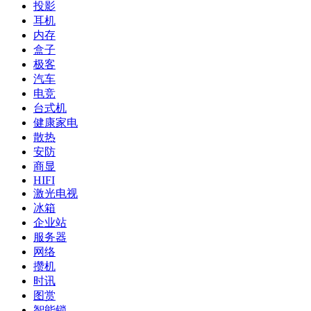
投影
耳机
内存
盒子
极客
汽车
电竞
台式机
健康家电
散热
安防
商显
HIFI
激光电视
冰箱
企业站
服务器
网络
攒机
时讯
图赏
智能锁