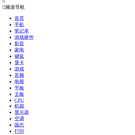


频道导航
首页
手机
笔记本
游戏硬件
影音
家电
键鼠
显卡
游戏
音频
电视
平板
主板
CPU
机箱
显示器
空调
固态
打印