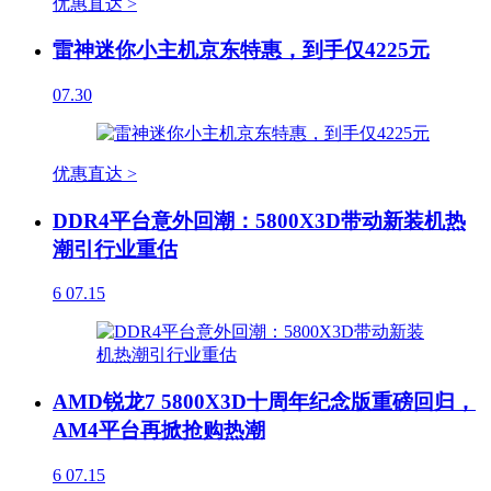
优惠直达 >
雷神迷你小主机京东特惠，到手仅4225元
07.30
优惠直达 >
DDR4平台意外回潮：5800X3D带动新装机热
潮引行业重估
6
07.15
AMD锐龙7 5800X3D十周年纪念版重磅回归，
AM4平台再掀抢购热潮
6
07.15