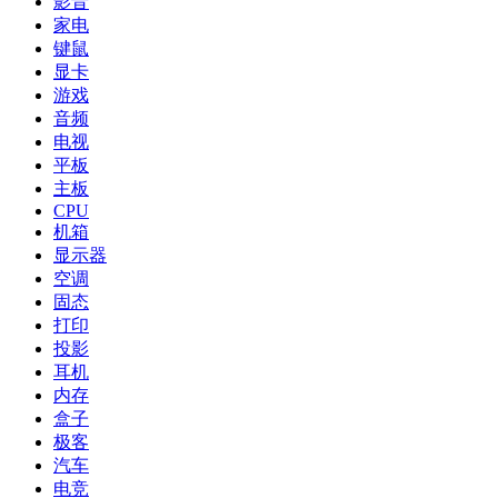
影音
家电
键鼠
显卡
游戏
音频
电视
平板
主板
CPU
机箱
显示器
空调
固态
打印
投影
耳机
内存
盒子
极客
汽车
电竞