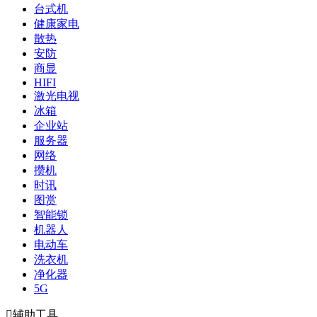
台式机
健康家电
散热
安防
商显
HIFI
激光电视
冰箱
企业站
服务器
网络
攒机
时讯
图赏
智能锁
机器人
电动车
洗衣机
净化器
5G

辅助工具