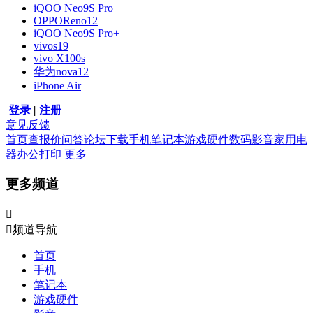
iQOO Neo9S Pro
OPPOReno12
iQOO Neo9S Pro+
vivos19
vivo X100s
华为nova12
iPhone Air
登录
|
注册
意见反馈
首页
查报价
问答
论坛
下载
手机
笔记本
游戏硬件
数码影音
家用电
器
办公打印
更多
更多频道


频道导航
首页
手机
笔记本
游戏硬件