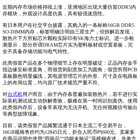
近期内存市场价格持续上涨，亚洲地区出现大量仿冒DDR5内
存模块，外观设计高度仿真，具有较强迷惑性。
有日本用户在社交平台披露，其购入的一条标称16GB DDR5
SO-DIMM内存，标签明确注明由三星生产，但拆解后发现，
散热片下方所贴芯片颗粒实际印有SK海力士标识。进一步检
测显示，部分所谓DRAM芯片实为塑料板材或空置基板，完
全不具备存储功能与电气特性。
此类假冒产品在多个物理细节上存在明显破绽：正品内存金手
指边缘呈标准直角，而假货则刻意加工为圆角；假货所用PCB
基板颜色明显偏浅，其电源管理芯片的外形、尺寸及在电路板
上的布局位置，均与原厂技术规范严重不符。
对
台式机
用户而言，由于内存条普遍加装散热片，若不进行实
际装机测试或主动拆解查验，极难在第一时间识别真伪。使用
此类假内存后，设备常表现为无法开机、无任何视频信号输出
等典型故障现象。
目前，该类假冒产品频繁流通于日本主流二手交易平台，
16GB规格售价约为12845日元，折合人民币约600元。卖家多
在商品说明中使用“瑕疵品”“功能未验证”等模糊表述，并单方