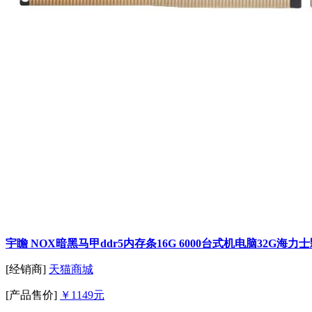
宇瞻 NOX暗黑马甲ddr5内存条16G 6000台式机电脑32G海力士
[经销商]
天猫商城
[产品售价]
￥1149元