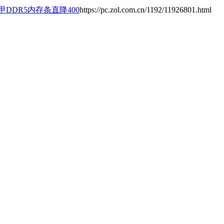
DDR5内存条直降400
https://pc.zol.com.cn/1192/11926801.html