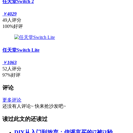
任天堂Switch 2
￥
4029
49人评分
100%好评
任天堂Switch Lite
￥
1063
52人评分
97%好评
评论
更多评论
还没有人评论~
快来
抢沙发
吧~
读过此文的还读过
DIY从入门到放弃：信谣言买的i7被i3秒