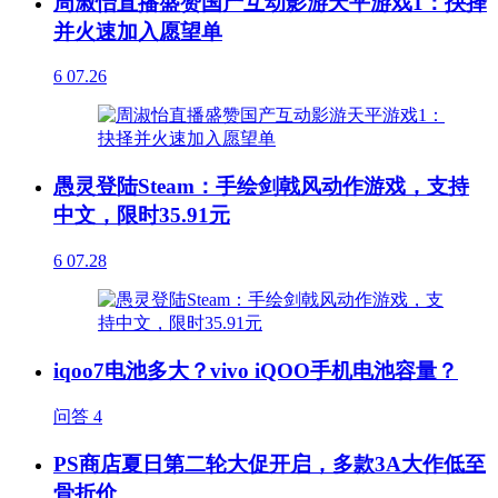
周淑怡直播盛赞国产互动影游天平游戏1：抉择
并火速加入愿望单
6
07.26
愚灵登陆Steam：手绘剑戟风动作游戏，支持
中文，限时35.91元
6
07.28
iqoo7电池多大？vivo iQOO手机电池容量？
问答
4
PS商店夏日第二轮大促开启，多款3A大作低至
骨折价