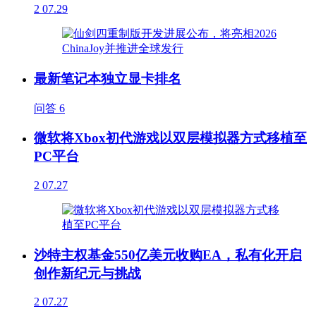
2
07.29
最新笔记本独立显卡排名
问答
6
微软将Xbox初代游戏以双层模拟器方式移植至
PC平台
2
07.27
沙特主权基金550亿美元收购EA，私有化开启
创作新纪元与挑战
2
07.27