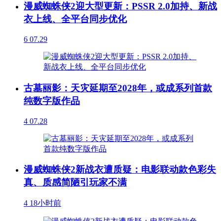
漫威蜘蛛侠2迎大型更新：PSSR 2.0加持、新战
衣上线、全平台同步优化
6
07.29
古墓丽影：天灾延期至2028年，或成系列首款
纯数字版作品
4
07.28
漫威蜘蛛侠2新战衣遭质疑：电影联动款色彩失
真、质感简陋引玩家不满
4
18小时前