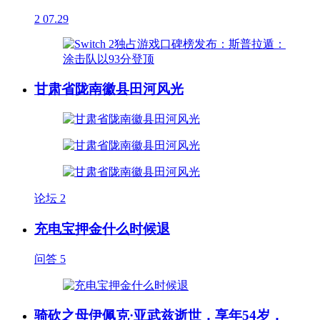
2
07.29
甘肃省陇南徽县田河风光
论坛
2
充电宝押金什么时候退
问答
5
骑砍之母伊佩克·亚武兹逝世，享年54岁，