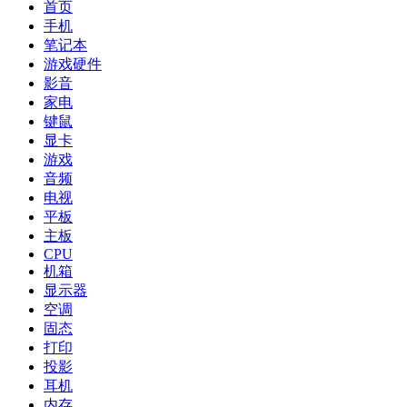
首页
手机
笔记本
游戏硬件
影音
家电
键鼠
显卡
游戏
音频
电视
平板
主板
CPU
机箱
显示器
空调
固态
打印
投影
耳机
内存