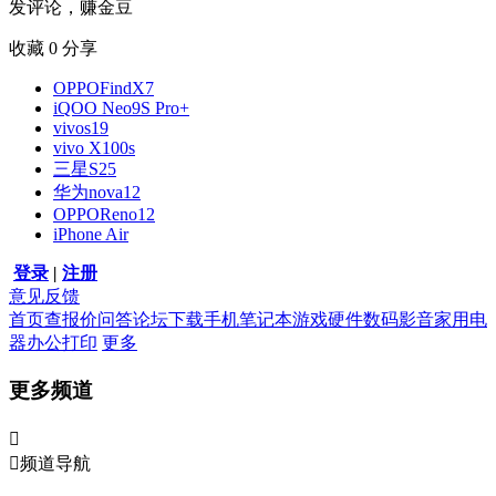
发评论，赚金豆
收藏
0
分享
OPPOFindX7
iQOO Neo9S Pro+
vivos19
vivo X100s
三星S25
华为nova12
OPPOReno12
iPhone Air
登录
|
注册
意见反馈
首页
查报价
问答
论坛
下载
手机
笔记本
游戏硬件
数码影音
家用电
器
办公打印
更多
更多频道


频道导航