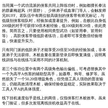
当同属一个武功流派的侠客共同上阵练功时，例如都擅长拳法
的群豪梅超风（叶眉舒）、少林弟子或血掌门等人，会触发师
兄BUFF。若队伍中有两位较高级别的侠客带有师兄标记，与
低级别侠客组队时，经验加成显著提升。例如，击败比自身低
200级的对手可获得50倍木桩经验，低100级则有20倍，依此类
推。简而言之，只要使用相同类型武功（如皆用拳、皆用剑
等），高阶侠客带领低阶者练功，后者即可享受数倍经验增
益，快速提升实力。
只有同门派的低阶弟子才能享受20倍至50倍的经验加成，非本
派弟子无法获得。木桩血量在重新登录后即恢复满值，说明离
线训练与在线练习采用不同的计算机制。
若三个练功位置中有两个高级角色输出偏低，可考虑替换其中
一个为高平A伤害的辅助型高手，如聂尊、狗哥、修罗等。虽
然损失了一个50.20倍增益角色，但凭借工具人强劲的普攻输
出，仍能高效清理木桩，确保经验收益稳定，实际效果取决于
工具人平A的具体强度。
线下挂机速度似乎是线上的两倍，仅指侠客打木桩效率。虽未
专门验证，但多次发现离线挂机收益高于在线。