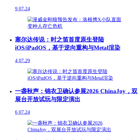
9
07.24
塞尔达传说：时之笛首度原生登陆
iOS/iPadOS，基于逆向重构与Metal渲染
4
07.29
一盏秋声：锦衣卫确认参展2026 ChinaJoy，双
展台开放试玩与限定演出
6
07.24