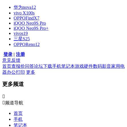
华为nova12
vivo X100s
OPPOFindX7
iQOO Neo9S Pro
iQOO Neo9S Pro+
vivos19
三星S25
OPPOReno12
登录
|
注册
意见反馈
首页
查报价
问答
论坛
下载
手机
笔记本
游戏硬件
数码影音
家用电
器
办公打印
更多
更多频道


频道导航
首页
手机
笔记本