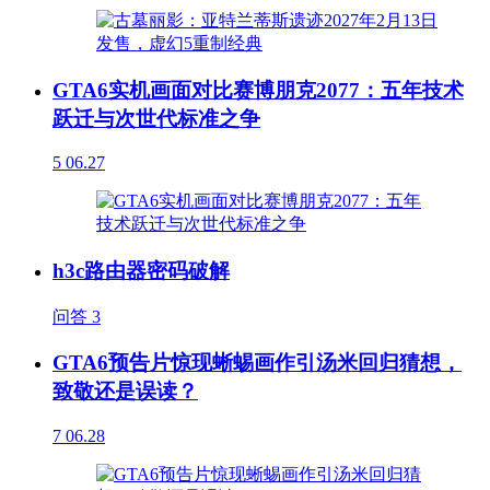
GTA6实机画面对比赛博朋克2077：五年技术
跃迁与次世代标准之争
5
06.27
h3c路由器密码破解
问答
3
GTA6预告片惊现蜥蜴画作引汤米回归猜想，
致敬还是误读？
7
06.28