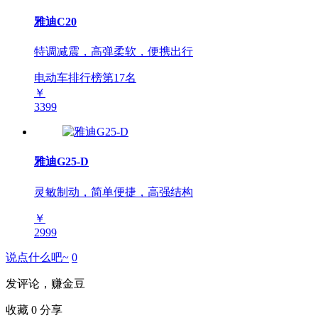
雅迪C20
特调减震，高弹柔软，便携出行
电动车排行榜第
17
名
￥
3399
雅迪G25-D
灵敏制动，简单便捷，高强结构
￥
2999
说点什么吧~
0
发评论，赚金豆
收藏
0
分享