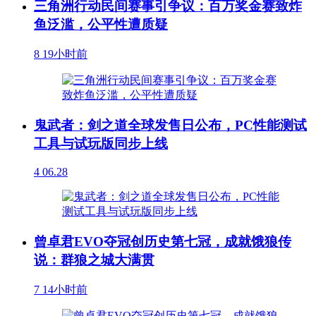
三角洲行动民间赛事引争议：百万奖金赛致炸
鱼泛滥，公平性遭质疑
8
19小时前
鬼武者：剑之道全球发售日公布，PC性能测试
工具与试玩版同步上线
4
06.28
曾卓君EVO夺冠创历史第七冠，成就饿狼传
说：群狼之城大满贯
7
14小时前