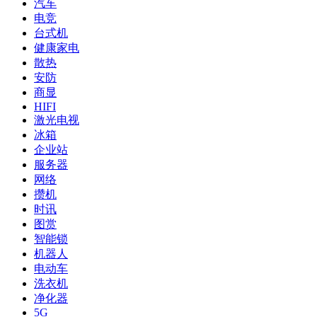
汽车
电竞
台式机
健康家电
散热
安防
商显
HIFI
激光电视
冰箱
企业站
服务器
网络
攒机
时讯
图赏
智能锁
机器人
电动车
洗衣机
净化器
5G