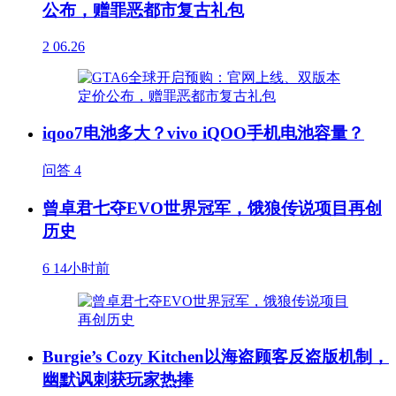
公布，赠罪恶都市复古礼包
2
06.26
iqoo7电池多大？vivo iQOO手机电池容量？
问答
4
曾卓君七夺EVO世界冠军，饿狼传说项目再创
历史
6
14小时前
Burgie’s Cozy Kitchen以海盗顾客反盗版机制，
幽默讽刺获玩家热捧