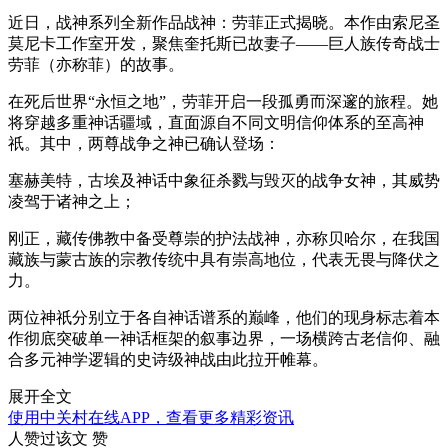
近日，战神系列全新作品战神：劳菲正式揭晓。本作由索尼圣
莫尼卡工作室开发，聚焦奎托斯已故妻子——巨人族传奇战士
劳菲（亦称菲）的故事。
在死后世界“永恒之地”，劳菲开启一段孤勇而深邃的旅程。她
将穿越多重神话疆域，直面源自不同文明信仰体系的至高神
祇。其中，两尊战争之神已确认登场：
塞赫美特，古埃及神话中象征杀戮与毁灭的战争女神，其威势
凌驾于诸神之上；
刚正，藏传佛教中备受尊崇的护法战神，亦称贝哈尔，在我国
藏族与蒙古族的宗教传统中具有崇高地位，代表无畏与降伏之
力。
两位神祇分别立于各自神话谱系的巅峰，他们的现身标志着本
作彻底突破单一神话框架的叙事边界，一场横跨古老信仰、融
合多元神学逻辑的史诗级神战由此拉开帷幕。
展开全文
使用中关村在线APP，查看更多精彩资讯
人赞过该文
赞