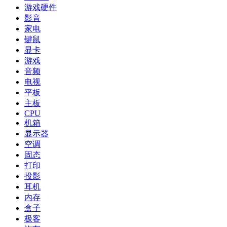
游戏硬件
影音
家电
键鼠
显卡
游戏
音频
电视
平板
主板
CPU
机箱
显示器
空调
固态
打印
投影
耳机
内存
盒子
极客