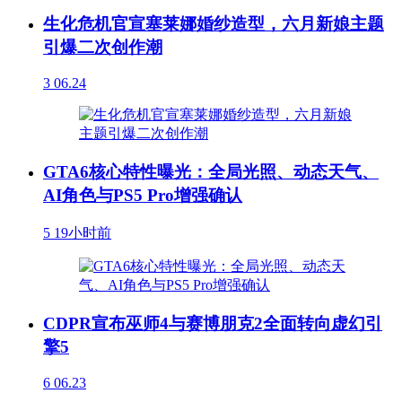
生化危机官宣塞莱娜婚纱造型，六月新娘主题
引爆二次创作潮
3
06.24
GTA6核心特性曝光：全局光照、动态天气、
AI角色与PS5 Pro增强确认
5
19小时前
CDPR宣布巫师4与赛博朋克2全面转向虚幻引
擎5
6
06.23