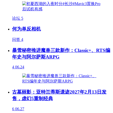
论坛
5
何为单反相机
问答
4
暴雪秘密推进魔兽三款新作：Classic+、RTS编
年史与阿尔萨斯ARPG
4
06.24
古墓丽影：亚特兰蒂斯遗迹2027年2月13日发
售，虚幻5重制经典
6
06.27