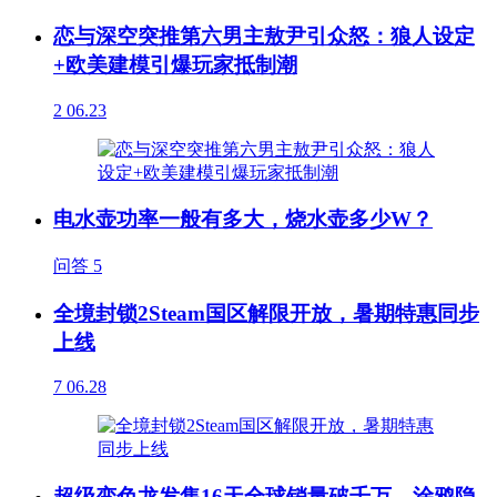
恋与深空突推第六男主敖尹引众怒：狼人设定
+欧美建模引爆玩家抵制潮
2
06.23
电水壶功率一般有多大，烧水壶多少W？
问答
5
全境封锁2Steam国区解限开放，暑期特惠同步
上线
7
06.28
超级变色龙发售16天全球销量破千万，涂鸦隐