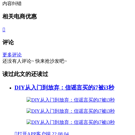
内容纠错
相关电商优惠

评论
更多评论
还没有人评论~
快来
抢沙发
吧~
读过此文的还读过
DIY从入门到放弃：信谣言买的i7被i3秒

打开APP客户端
22
08.04