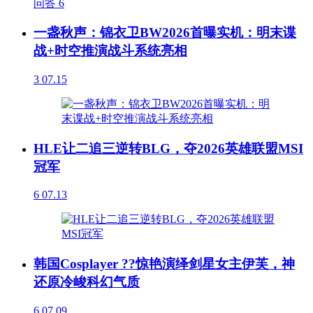
问答
6
一盏秋声：锦衣卫BW2026首曝实机：明末谍
战+时空推演战斗系统亮相
3
07.15
HLE让二追三逆转BLG，夺2026英雄联盟MSI
冠军
6
07.13
韩国Cosplayer ??惊艳演绎剑星女主伊芙，神
还原冷峻科幻气质
6
07.09