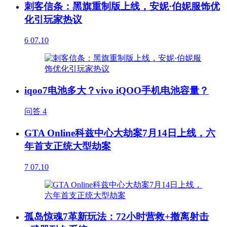
刺客信条：黑旗重制版上线，安妮·伯妮服饰优
化引玩家热议
6
07.10
iqoo7电池多大？vivo iQOO手机电池容量？
问答
4
GTA Online科兹中心大劫案7月14日上线，六
年首支正统大型劫案
7
07.10
孤岛惊魂7革新玩法：72小时营救+撤离射击