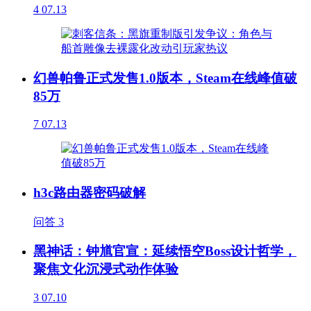
4
07.13
幻兽帕鲁正式发售1.0版本，Steam在线峰值破
85万
7
07.13
h3c路由器密码破解
问答
3
黑神话：钟馗官宣：延续悟空Boss设计哲学，
聚焦文化沉浸式动作体验
3
07.10