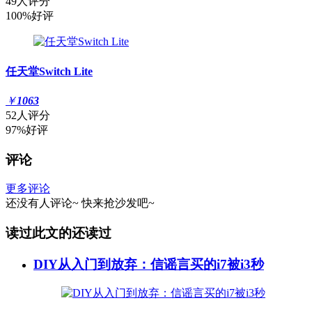
49人评分
100%好评
任天堂Switch Lite
￥
1063
52人评分
97%好评
评论
更多评论
还没有人评论~
快来
抢沙发
吧~
读过此文的还读过
DIY从入门到放弃：信谣言买的i7被i3秒