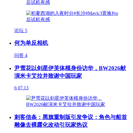
论坛
5
何为单反相机
问答
4
尹雪花以剑星伊芙体模身份访华，BW2026献
演米卡艾拉并致谢中国玩家
6
07.13
刺客信条：黑旗重制版引发争议：角色与船首
雕像去裸露化改动引玩家热议