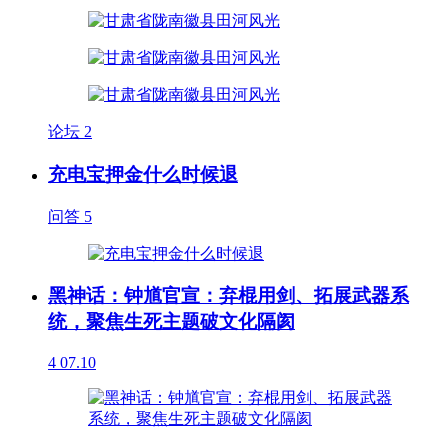
论坛
2
充电宝押金什么时候退
问答
5
黑神话：钟馗官宣：弃棍用剑、拓展武器系
统，聚焦生死主题破文化隔阂
4
07.10