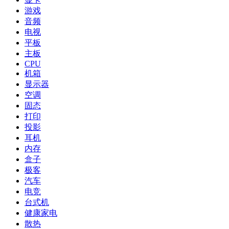
游戏
音频
电视
平板
主板
CPU
机箱
显示器
空调
固态
打印
投影
耳机
内存
盒子
极客
汽车
电竞
台式机
健康家电
散热