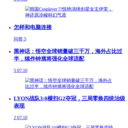
怎样和电脑连接
问答
5
黑神话：悟空全球销量破三千万，海外占比过
半，续作钟馗将强化全球适配
5
07.10
LYON战队3:0横扫G2夺冠，三局零换四统治级
表现
2
07.10