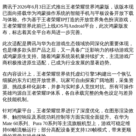
腾讯于2026年6月3日正式推出王者荣耀世界鸿蒙版，该版本现
已面向搭载华为鸿蒙操作系统的智能手机与平板设备开放下载
与体验。作为基于王者荣耀IP打造的开放世界角色扮演游戏，
王者荣耀世界此前已上线iOS与Android平台，此次鸿蒙版发
布，标志着其全平台布局进一步完善。
此次适配是腾讯与华为在游戏生态领域协同深化的重要体现，
也是继多款头部产品之后，又一具备广泛影响力的移动游戏完
成鸿蒙原生支持。随着鸿蒙系统装机量持续扩大，主流游戏厂
商积极推进原生适配，已成为行业发展的显著趋势。
在内容设计上，王者荣耀世界依托虚幻引擎5构建出一个恢弘
细腻的东方幻想开放世界。玩家可自由探索广阔地图，采集资
源、挑战多样化副本，并参与实时多人竞技对抗。所有可操作
英雄均源自王者荣耀IP体系，各自承载完整的角色设定与差异
化技能机制。
针对鸿蒙平台，王者荣耀世界进行了深度优化，在图形渲染效
率、触控响应及系统功耗控制等方面实现全面提升。在华为
Mate 60系列、Pura 70系列等主流旗舰机型上，游戏可稳定维
持60帧流畅运行；部分高配设备更支持120帧模式，带来更顺