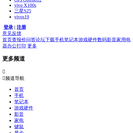
vivo X100s
三星S25
vivos19
登录
|
注册
意见反馈
首页
查报价
问答
论坛
下载
手机
笔记本
游戏硬件
数码影音
家用电
器
办公打印
更多
更多频道


频道导航
首页
手机
笔记本
游戏硬件
影音
家电
键鼠
显卡