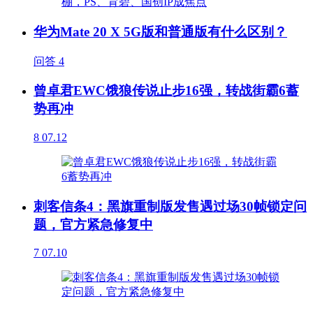
华为Mate 20 X 5G版和普通版有什么区别？
问答
4
曾卓君EWC饿狼传说止步16强，转战街霸6蓄
势再冲
8
07.12
刺客信条4：黑旗重制版发售遇过场30帧锁定问
题，官方紧急修复中
7
07.10