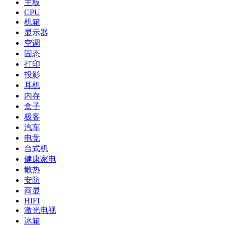
主板
CPU
机箱
显示器
空调
固态
打印
投影
耳机
内存
盒子
极客
汽车
电竞
台式机
健康家电
散热
安防
商显
HIFI
激光电视
冰箱