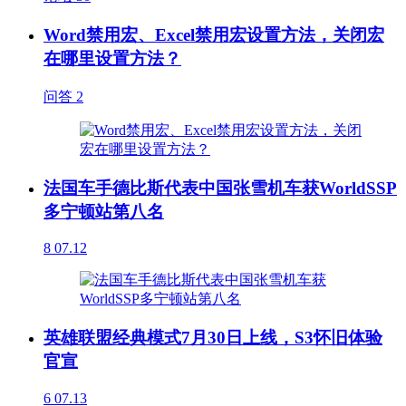
Word禁用宏、Excel禁用宏设置方法，关闭宏
在哪里设置方法？
问答
2
法国车手德比斯代表中国张雪机车获WorldSSP
多宁顿站第八名
8
07.12
英雄联盟经典模式7月30日上线，S3怀旧体验
官宣
6
07.13