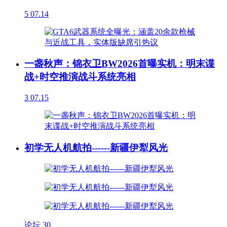
5
07.14
一盏秋声：锦衣卫BW2026首曝实机：明末谍
战+时空推演战斗系统亮相
3
07.15
初学无人机航拍------新疆伊犁风光
论坛
30