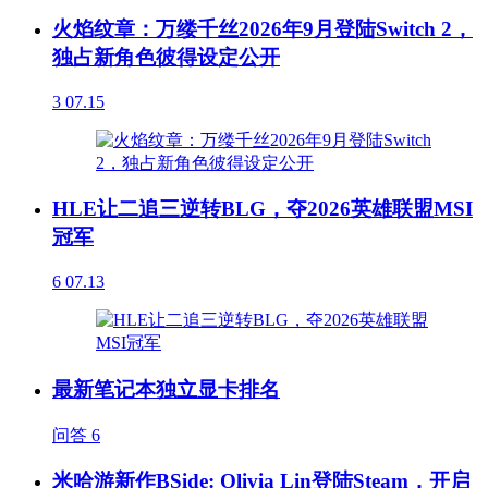
火焰纹章：万缕千丝2026年9月登陆Switch 2，
独占新角色彼得设定公开
3
07.15
HLE让二追三逆转BLG，夺2026英雄联盟MSI
冠军
6
07.13
最新笔记本独立显卡排名
问答
6
米哈游新作BSide: Olivia Lin登陆Steam，开启