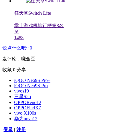
任天堂Switch Lite
掌上游戏机排行榜第
8
名
￥
1488
说点什么吧~
0
发评论，赚金豆
收藏
0
分享
iQOO Neo9S Pro+
iQOO Neo9S Pro
vivos19
三星S25
OPPOReno12
OPPOFindX7
vivo X100s
华为nova12
登录
|
注册