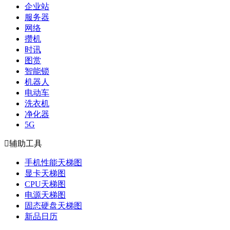
企业站
服务器
网络
攒机
时讯
图赏
智能锁
机器人
电动车
洗衣机
净化器
5G

辅助工具
手机性能天梯图
显卡天梯图
CPU天梯图
电源天梯图
固态硬盘天梯图
新品日历