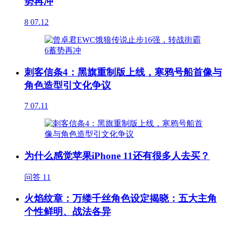
势再冲
8
07.12
刺客信条4：黑旗重制版上线，寒鸦号船首像与
角色造型引文化争议
7
07.11
为什么感觉苹果iPhone 11还有很多人去买？
问答
11
火焰纹章：万缕千丝角色设定揭晓：五大主角
个性鲜明、战法各异