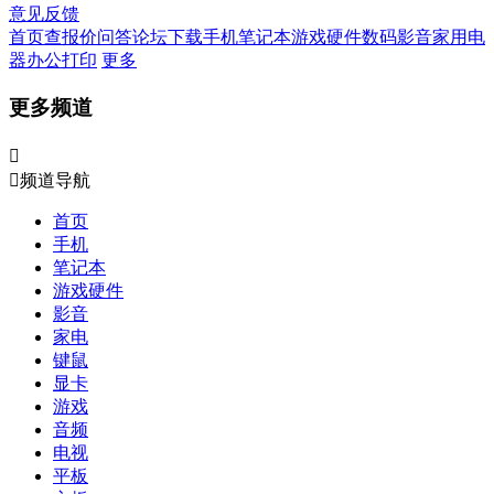
意见反馈
首页
查报价
问答
论坛
下载
手机
笔记本
游戏硬件
数码影音
家用电
器
办公打印
更多
更多频道


频道导航
首页
手机
笔记本
游戏硬件
影音
家电
键鼠
显卡
游戏
音频
电视
平板