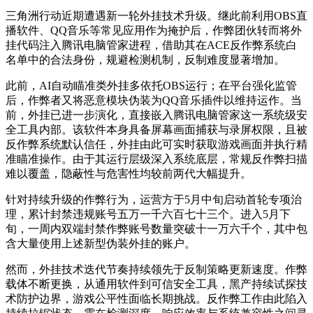
三角洲行动近期遭遇新一轮外挂技术升级。继此前利用OBS直
播软件、QQ音乐等常见应用作为掩护后，作弊团伙转而将外
挂代码注入腾讯电脑管家进程，借助其在ACE反作弊系统白
名单中的合法身份，规避检测机制，反制难度显著增加。
此前，AI自动瞄准类外挂多依托OBS运行；在平台强化监管
后，作弊者又将恶意模块伪装为QQ音乐插件以维持运作。当
前，外挂已进一步演化，直接嵌入腾讯电脑管家这一系统级安
全工具内部。该软件本身具备屏幕画面捕获与录屏权限，且被
反作弊系统默认信任，外挂由此可实时获取游戏画面并执行精
准瞄准操作。由于其运行层级深入系统底层，常规反作弊扫描
难以覆盖，隐蔽性与危害性均较前两代大幅提升。
针对持续升级的作弊行为，运营方于5月中旬启动首轮专项治
理，累计封禁违规账号五万一千六百七十三个。进入5月下
旬，一周内双端封禁作弊账号数量突破十一万六千个，其中包
含大量使用上述新型伪装外挂的账户。
然而，外挂技术迭代节奏持续领先于反制策略更新速度。作弊
载体不断更换，从通用软件到可信安全工具，黑产持续试探技
术防护边界，游戏公平性面临长期挑战。反作弊工作由此陷入