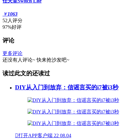
任天堂Switch Lite
￥
1063
52人评分
97%好评
评论
更多评论
还没有人评论~
快来
抢沙发
吧~
读过此文的还读过
DIY从入门到放弃：信谣言买的i7被i3秒

打开APP客户端
22
08.04