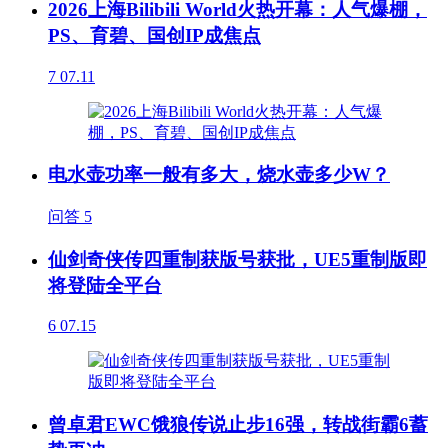
2026上海Bilibili World火热开幕：人气爆棚，
PS、育碧、国创IP成焦点
7
07.11
电水壶功率一般有多大，烧水壶多少W？
问答
5
仙剑奇侠传四重制获版号获批，UE5重制版即
将登陆全平台
6
07.15
曾卓君EWC饿狼传说止步16强，转战街霸6蓄