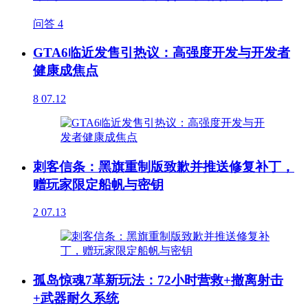
问答
4
GTA6临近发售引热议：高强度开发与开发者
健康成焦点
8
07.12
刺客信条：黑旗重制版致歉并推送修复补丁，
赠玩家限定船帆与密钥
2
07.13
孤岛惊魂7革新玩法：72小时营救+撤离射击
+武器耐久系统