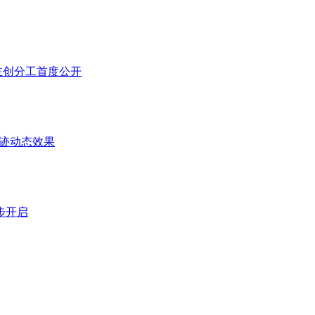
，主创分工首度公开
血迹动态效果
步开启