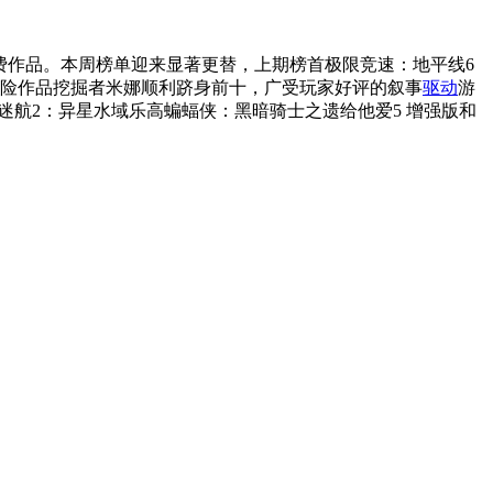
含免费作品。本周榜单迎来显著更替，上期榜首极限竞速：地平线6
冒险作品挖掘者米娜顺利跻身前十，广受玩家好评的叙事
驱动
游
迷航2：异星水域乐高蝙蝠侠：黑暗骑士之遗给他爱5 增强版和