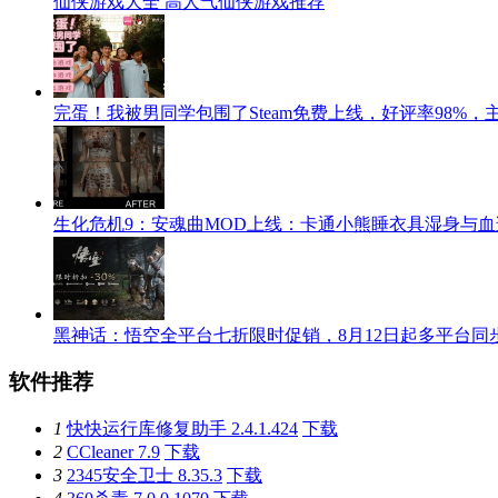
仙侠游戏大全 高人气仙侠游戏推荐
完蛋！我被男同学包围了Steam免费上线，好评率98%
生化危机9：安魂曲MOD上线：卡通小熊睡衣具湿身与
黑神话：悟空全平台七折限时促销，8月12日起多平台同
软件推荐
1
快快运行库修复助手 2.4.1.424
下载
2
CCleaner 7.9
下载
3
2345安全卫士 8.35.3
下载