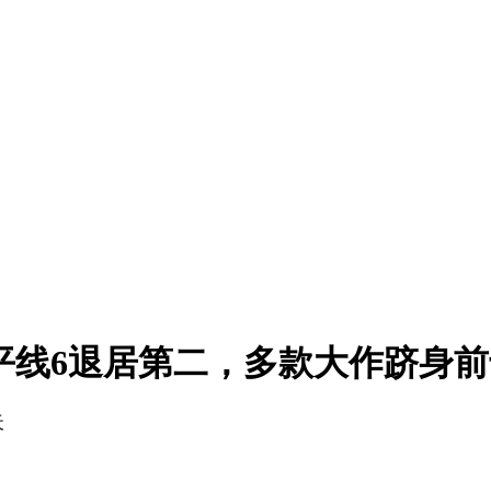
，地平线6退居第二，多款大作跻身
天