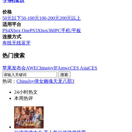
价格
50元以下
50-100元
100-200元
200元以上
适用平台
PS4
Xbox One
PS3
Xbox360
PC
手机/平板
连接方式
有线
无线
蓝牙
热门搜索
苹果发布会
AWE
Chinajoy
IFA
mwc
CES Asia
CES
热词：
ChinaJoy
倩女幽魂
天龙八部3
24小时热文
本周热评