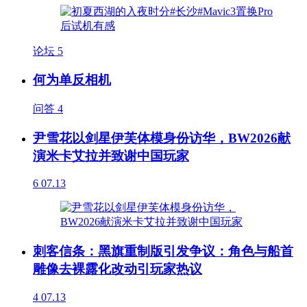
论坛
5
何为单反相机
问答
4
尹雪花以剑星伊芙体模身份访华，BW2026献
演米卡艾拉并致谢中国玩家
6
07.13
刺客信条：黑旗重制版引发争议：角色与船首
雕像去裸露化改动引玩家热议
4
07.13