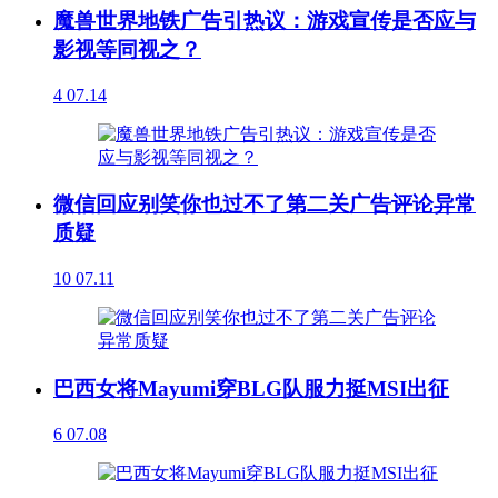
魔兽世界地铁广告引热议：游戏宣传是否应与
影视等同视之？
4
07.14
微信回应别笑你也过不了第二关广告评论异常
质疑
10
07.11
巴西女将Mayumi穿BLG队服力挺MSI出征
6
07.08