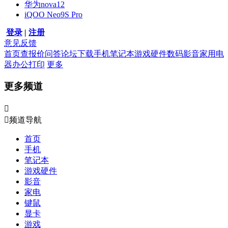
华为nova12
iQOO Neo9S Pro
登录
|
注册
意见反馈
首页
查报价
问答
论坛
下载
手机
笔记本
游戏硬件
数码影音
家用电
器
办公打印
更多
更多频道


频道导航
首页
手机
笔记本
游戏硬件
影音
家电
键鼠
显卡
游戏