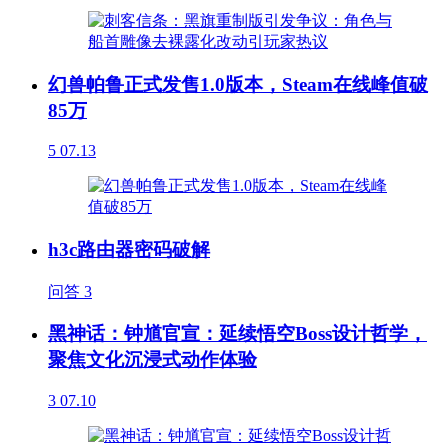
幻兽帕鲁正式发售1.0版本，Steam在线峰值破
85万
5
07.13
h3c路由器密码破解
问答
3
黑神话：钟馗官宣：延续悟空Boss设计哲学，
聚焦文化沉浸式动作体验
3
07.10