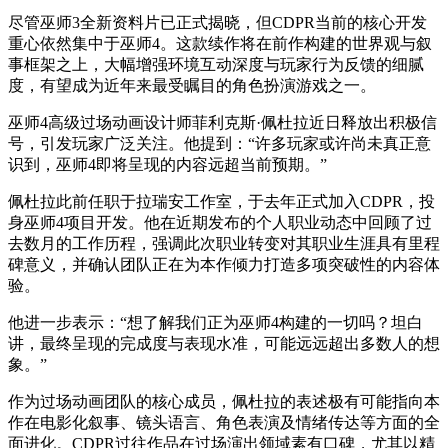
尽管巫师3全新资料片已正式揭晓，但CDPR当前的核心开发
重心依然集中于巫师4。这款续作将在前作构建的世界观与叙
事框架之上，大幅增强环境互动深度与玩家行为反馈的细腻
度，有望成为近年来最受瞩目的角色扮演游戏之一。
巫师4高级过场动画设计师菲利克斯·佩杜拉近日释放出积极信
号，引发玩家广泛关注。他提到：“许多玩家或许尚未真正意
识到，巫师4即将呈现的内容远超当前预期。”
佩杜拉此前任职于拉瑞安工作室，于去年正式加入CDPR，投
身巫师4项目开发。他在近期发布的个人职业动态中回顾了过
去数月的工作历程，强调此次职业转变对其职业生涯具有里程
碑意义，并确认团队正在为本作倾力打造多项突破性的内容体
验。
他进一步表示：“想了解我们正为巫师4构建的一切吗？坦白
讲，最终呈现的完成度与表现水准，可能远远超出多数人的想
象。”
作为过场动画团队的核心成员，佩杜拉的表述极有可能指向本
作在电影化叙事、镜头语言、角色表演及情绪传达等方面的全
面进化。CDPR过往作品在过场演出领域素有口碑，尤其以精