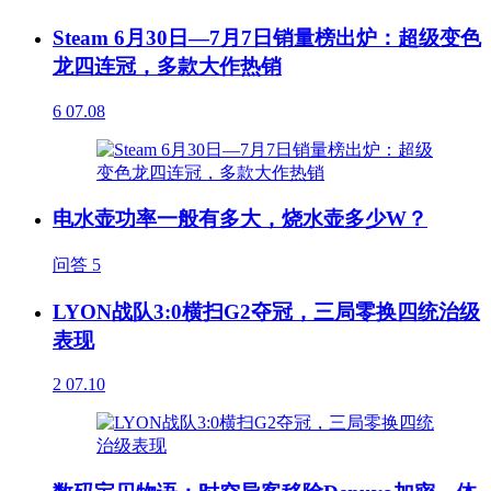
Steam 6月30日—7月7日销量榜出炉：超级变色
龙四连冠，多款大作热销
6
07.08
电水壶功率一般有多大，烧水壶多少W？
问答
5
LYON战队3:0横扫G2夺冠，三局零换四统治级
表现
2
07.10