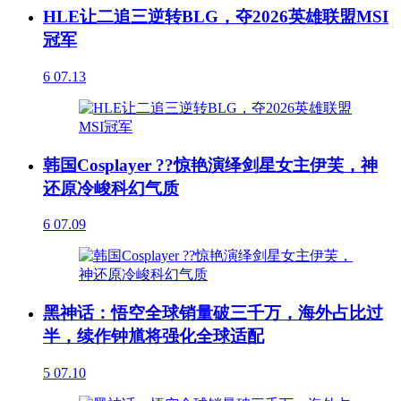
HLE让二追三逆转BLG，夺2026英雄联盟MSI
冠军
6
07.13
韩国Cosplayer ??惊艳演绎剑星女主伊芙，神
还原冷峻科幻气质
6
07.09
黑神话：悟空全球销量破三千万，海外占比过
半，续作钟馗将强化全球适配
5
07.10