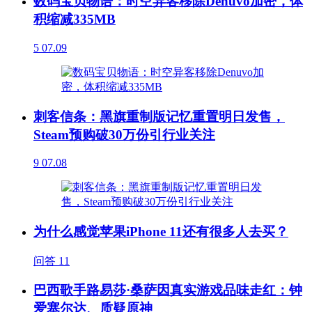
数码宝贝物语：时空异客移除Denuvo加密，体
积缩减335MB
5
07.09
刺客信条：黑旗重制版记忆重置明日发售，
Steam预购破30万份引行业关注
9
07.08
为什么感觉苹果iPhone 11还有很多人去买？
问答
11
巴西歌手路易莎·桑萨因真实游戏品味走红：钟
爱塞尔达、质疑原神