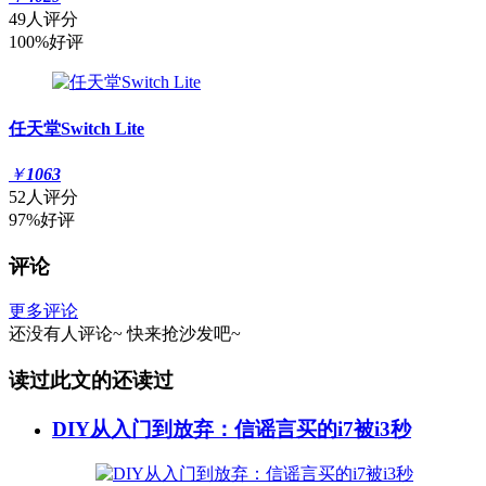
49人评分
100%好评
任天堂Switch Lite
￥
1063
52人评分
97%好评
评论
更多评论
还没有人评论~
快来
抢沙发
吧~
读过此文的还读过
DIY从入门到放弃：信谣言买的i7被i3秒