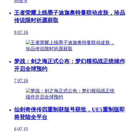
问答
6
王者荣耀上线墨子迪迦奥特曼联动皮肤，珍品
传说限时祈愿获取
9
07.16
梦战：剑之海正式公布：梦幻模拟战正统续作
开启全球预约
7
07.16
仙剑奇侠传四重制获版号获批，UE5重制版即
将登陆全平台
6
07.15