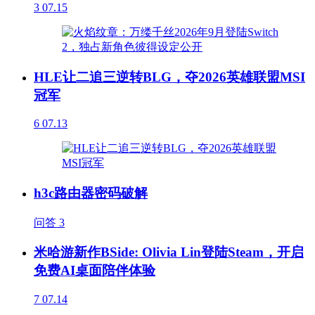
3
07.15
HLE让二追三逆转BLG，夺2026英雄联盟MSI
冠军
6
07.13
h3c路由器密码破解
问答
3
米哈游新作BSide: Olivia Lin登陆Steam，开启
免费AI桌面陪伴体验
7
07.14