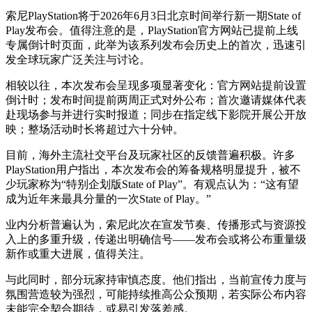
索尼PlayStation将于2026年6月3日北京时间举行新一期State of
Play发布会。值得注意的是，PlayStation官方网站已提前上线
专属倒计时页面，此举为该系列发布会历史上的首次，迅速引
发全球玩家广泛关注与讨论。
相较以往，本次发布会呈现多项显著变化：官方网站提前设置
倒计时；发布时间提前两周正式对外公布；首次邀请媒体代表
赴现场参与并进行实时报道；同步在指定线下影院开展公开放
映；整场活动时长将超过六十分钟。
目前，海外主流社交平台及玩家社区的反馈普遍积极。许多
PlayStation用户指出，本次发布会的筹备规格明显提升，被不
少玩家称为“特别企划版State of Play”。有观点认为：“这有望
成为近年来最具分量的一次State of Play。”
业内分析普遍认为，索尼此次在宣发节奏、传播形式与资源投
入上的多重升级，传递出明确信号——发布会或将公布重量级
新作或重大进展，值得关注。
与此同时，部分玩家持审慎态度。他们指出，当前宣传力度与
氛围营造较为强烈，可能持续推高公众预期，若实际公布内容
未能完全契合期待，或易引发落差感。