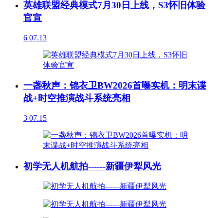
英雄联盟经典模式7月30日上线，S3怀旧体验
官宣
6
07.13
一盏秋声：锦衣卫BW2026首曝实机：明末谍
战+时空推演战斗系统亮相
3
07.15
初学无人机航拍------新疆伊犁风光