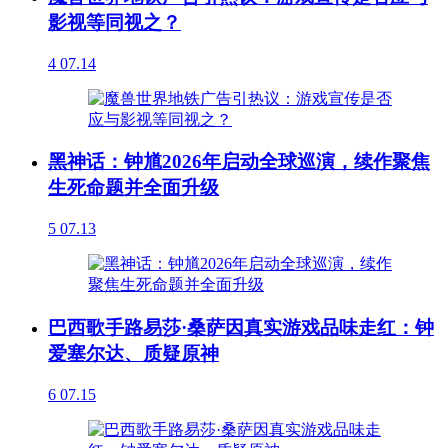
影视等同视之？
4
07.14
黑神话：钟馗2026年启动全球巡演，续作聚焦
生死命题并全面升级
5
07.13
巴西歌手路易莎·桑萨因真实游戏品味走红：钟
爱塞尔达、质疑原神
6
07.15