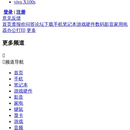
vivo X100s
登录
|
注册
意见反馈
首页
查报价
问答
论坛
下载
手机
笔记本
游戏硬件
数码影音
家用电
器
办公打印
更多
更多频道


频道导航
首页
手机
笔记本
游戏硬件
影音
家电
键鼠
显卡
游戏
音频