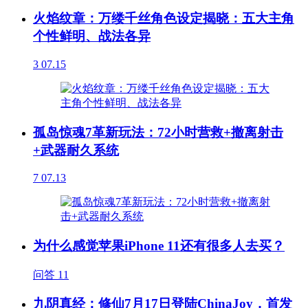
火焰纹章：万缕千丝角色设定揭晓：五大主角
个性鲜明、战法各异
3
07.15
孤岛惊魂7革新玩法：72小时营救+撤离射击
+武器耐久系统
7
07.13
为什么感觉苹果iPhone 11还有很多人去买？
问答
11
九阴真经：修仙7月17日登陆ChinaJoy，首发