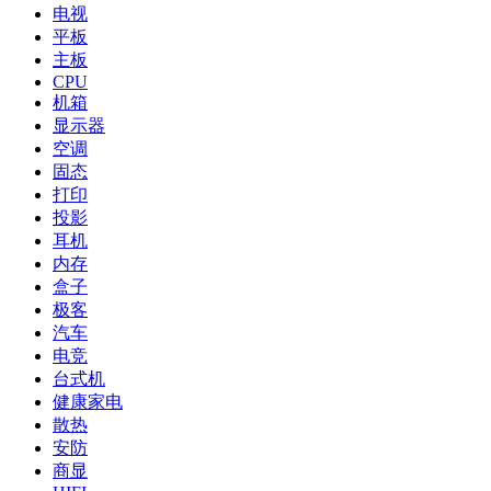
电视
平板
主板
CPU
机箱
显示器
空调
固态
打印
投影
耳机
内存
盒子
极客
汽车
电竞
台式机
健康家电
散热
安防
商显