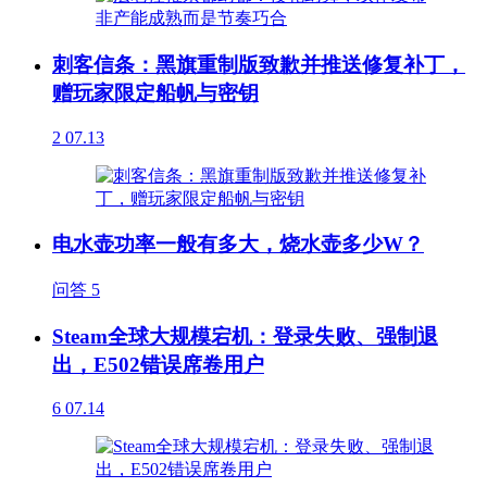
刺客信条：黑旗重制版致歉并推送修复补丁，
赠玩家限定船帆与密钥
2
07.13
电水壶功率一般有多大，烧水壶多少W？
问答
5
Steam全球大规模宕机：登录失败、强制退
出，E502错误席卷用户
6
07.14