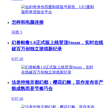
怎样和电脑连接
问答
5
幻兽帕鲁1.0正式版上线登顶Steam，实时在线
破百万创独立游戏新纪录
8
07.16
法老控推京都幻都：樱花幻舞，双作发布非产
能成熟而是节奏巧合
9
07.16