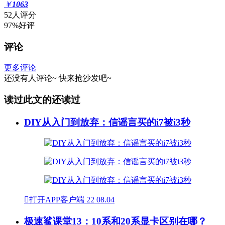
￥
1063
52人评分
97%好评
评论
更多评论
还没有人评论~
快来
抢沙发
吧~
读过此文的还读过
DIY从入门到放弃：信谣言买的i7被i3秒

打开APP客户端
22
08.04
极速鲨课堂13：10系和20系显卡区别在哪？