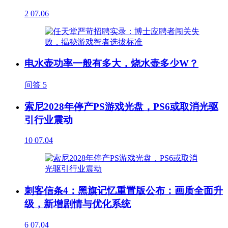
2
07.06
电水壶功率一般有多大，烧水壶多少W？
问答
5
索尼2028年停产PS游戏光盘，PS6或取消光驱
引行业震动
10
07.04
刺客信条4：黑旗记忆重置版公布：画质全面升
级，新增剧情与优化系统
6
07.04