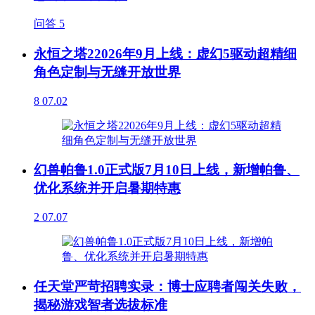
问答
5
永恒之塔22026年9月上线：虚幻5驱动超精细
角色定制与无缝开放世界
8
07.02
幻兽帕鲁1.0正式版7月10日上线，新增帕鲁、
优化系统并开启暑期特惠
2
07.07
任天堂严苛招聘实录：博士应聘者闯关失败，
揭秘游戏智者选拔标准