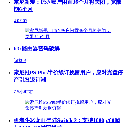
索尼新规：PSN账户闲置36个月将关闭，宽限
期6个月
4
07.05
h3c路由器密码破解
问答
3
索尼推PS Plus半价续订挽留用户，应对光盘停
产引发退订潮
7
5小时前
勇者斗恶龙11登陆Switch 2：支持1080p/60帧