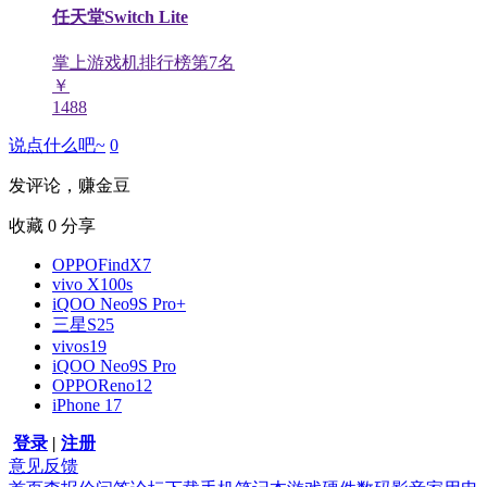
任天堂Switch Lite
掌上游戏机排行榜第
7
名
￥
1488
说点什么吧~
0
发评论，赚金豆
收藏
0
分享
OPPOFindX7
vivo X100s
iQOO Neo9S Pro+
三星S25
vivos19
iQOO Neo9S Pro
OPPOReno12
iPhone 17
登录
|
注册
意见反馈