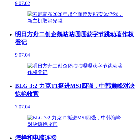
9
07.02
明日方舟二创企鹅咕咕嘎嘎获字节跳动著作权
登记
9
07.04
BLG 3:2 力克T1挺进MSI四强，中韩巅峰对决
惊艳收官
7
07.04
怎样和电脑连接