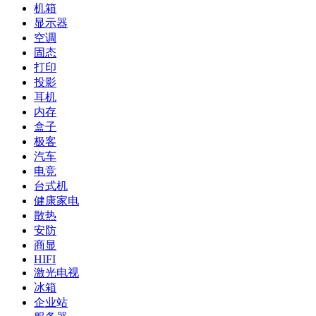
机箱
显示器
空调
固态
打印
投影
耳机
内存
盒子
极客
汽车
电竞
台式机
健康家电
散热
安防
商显
HIFI
激光电视
冰箱
企业站