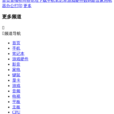
首页
查报价
问答
论坛
下载
手机
笔记本
游戏硬件
数码影音
家用电
器
办公打印
更多
更多频道


频道导航
首页
手机
笔记本
游戏硬件
影音
家电
键鼠
显卡
游戏
音频
电视
平板
主板
CPU