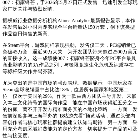
007：初露锋芒，于2026年5月27日正式发售，迅速引发全球玩
家广泛关注与热烈反响。
据权威行业数据分析机构Alinea Analytics最新报告显示，本作
在发售后24小时内即实现全平台销量达150万套，创下该类型
作品首日销售的新高。
在Steam平台，游戏同样表现强劲。发售仅三天，PC端销量已
突破45万套，逼近50万大关，为开发团队带来超过2500万美元
的直接收入。这一成绩使007：初露锋芒跻身今年PC平台最具
商业影响力的3A作品之列，与极限竞速生化危机及识质存在
等标杆级大作并驾齐驱。
尤为突出的是中国市场的强劲表现。数据显示，中国玩家在
Steam全球总销量中占比达18%，位居所有国家和地区第二
位，仅次于美国的29%。作为一款由西方团队主导开发、未嵌
入本土文化符号的国际向作品，能在中国市场获得近五分之一
的份额，离不开开发方精准而务实的本地化策略：一方面，发
售前深度参与上海举办的“B站游先看”预览活动，通过头部内
容创作者与核心玩家社群提前建立认知与期待；另一方面，采
用充分考虑区域消费能力的定价方案，切实提升了产品的可及
性与接受度。