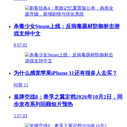
杀毒少女Steam上线：反病毒题材防御射击游
戏支持中文
8
07.02
为什么感觉苹果iPhone 11还有很多人去买？
问答
11
皇牌空战8：希孚之翼定档2026年10月2日，同
步发布系列回顾短片预热
5
07.03