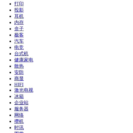
打印
投影
耳机
内存
盒子
极客
汽车
电竞
台式机
健康家电
散热
安防
商显
HIFI
激光电视
冰箱
企业站
服务器
网络
攒机
时讯