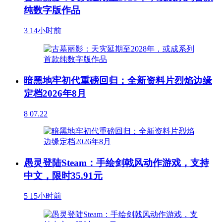
纯数字版作品
3
14小时前
暗黑地牢初代重磅回归：全新资料片烈焰边缘
定档2026年8月
8
07.22
愚灵登陆Steam：手绘剑戟风动作游戏，支持
中文，限时35.91元
5
15小时前