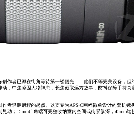
og创作者已蹲在街角等待第一缕侧光——他们不等完美设备，但绝
律动，中焦凝固人物神态，长焦截取远方故事，防抖保障手持真
仅499元，是Vlog创作者轻装启程的起点。这支专为APS-C画幅微单
动；15mm广角端可完整收纳室内空间或街景纵深，45mm端接