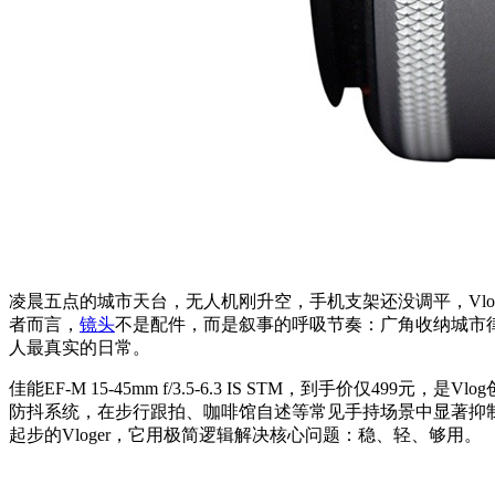
凌晨五点的城市天台，无人机刚升空，手机支架还没调平，Vl
者而言，
镜头
不是配件，而是叙事的呼吸节奏：广角收纳城市
人最真实的日常。
佳能EF-M 15-45mm f/3.5-6.3 IS STM，到手价
防抖系统，在步行跟拍、咖啡馆自述等常见手持场景中显著抑制晃
起步的Vloger，它用极简逻辑解决核心问题：稳、轻、够用。