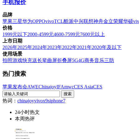
手机报价
品牌
苹果
三星
华为
OPPO
vivo
TCL
酷派
中兴
联想
神舟
金立
荣耀
华硕
vi
价格
1999元以下
2000-4599元
4600-7599元
7600元以上
上市日期
2026年
2025年
2024年
2023年
2022年
2021年
2020年及以下
使用场景
拍照
游戏
快充
送长辈
曲屏
折叠屏
5G
4G
商务
音乐
三防
热门搜索
苹果发布会
AWE
Chinajoy
IFA
mwc
CES Asia
CES
热词：
chinajoy
vivox9s
iphone7
24小时热文
本周热评