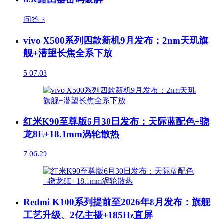
问答
3
vivo X500系列四款新机9月发布：2nm天玑旗
舰+潜望长焦全系下放
5
07.03
红米K90至尊版6月30日发布：天际蓝配色+骁
龙8E+18.1mm涡轮散热
7
06.29
Redmi K100系列提前至2026年8月发布：旗舰
工艺升级、2亿主摄+185Hz直屏