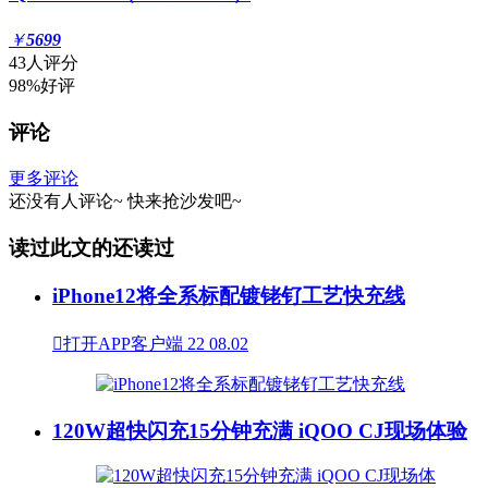
￥
5699
43人评分
98%好评
评论
更多评论
还没有人评论~
快来
抢沙发
吧~
读过此文的还读过
iPhone12将全系标配镀铑钌工艺快充线

打开APP客户端
22
08.02
120W超快闪充15分钟充满 iQOO CJ现场体验