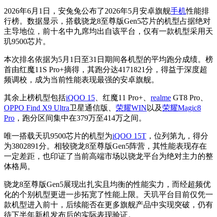
2026年6月1日，安兔兔公布了2026年5月安卓旗舰
手机
性能排
行榜。数据显示，搭载骁龙8至尊版Gen5芯片的机型占据绝对
主导地位，前十名中九席均出自该平台，仅有一款机型采用天
玑9500芯片。
本次排名依据为5月1日至31日期间各机型的平均跑分成绩。榜
首由红魔11S Pro+摘得，其跑分达4171821分，得益于深度超
频调校，成为当前性能表现最强的安卓旗舰。
其余上榜机型包括
iQOO 15
、红魔11 Pro+、
realme
GT8 Pro、
OPPO Find X9 Ultra
卫星通信版、
荣耀WIN
以及
荣耀Magic8
Pro
，跑分区间集中在379万至414万之间。
唯一搭载天玑9500芯片的机型为
iQOO 15T
，位列第九，得分
为3802891分。相较骁龙8至尊版Gen5阵营，其性能表现存在
一定差距，也印证了当前高端市场以骁龙平台为绝对主力的整
体格局。
骁龙8至尊版Gen5展现出扎实且均衡的性能实力，而经超频优
化的个别机型更进一步拓宽了性能上限。天玑平台目前仅凭一
款机型进入前十，后续能否在更多旗舰产品中实现突破，仍有
待下半年新机发布后的实际表现验证。