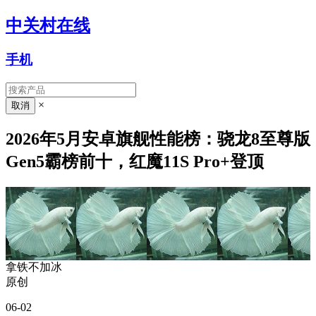
中关村在线
手机
×
2026年5月安卓旗舰性能榜：骁龙8至尊版
Gen5霸榜前十，红魔11S Pro+登顶
拿铁不加冰
原创
06-02