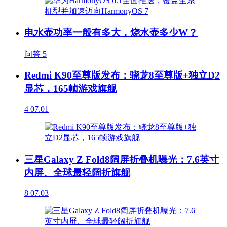
电水壶功率一般有多大，烧水壶多少W？
问答
5
Redmi K90至尊版发布：骁龙8至尊版+独立D2
显芯，165帧游戏旗舰
4
07.01
三星Galaxy Z Fold8阔屏折叠机曝光：7.6英寸
内屏、全球最轻阔折旗舰
8
07.03