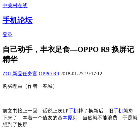
中关村在线
手机论坛
登录
自己动手，丰衣足食—OPPO R9 换屏记
精华
ZOL新品任务官
OPPO R9
2018-01-25 19:17:12
购买理由（作者：春城）
前文书接上一回，话说上次LP
手机
摔了换新后，旧
手机
就剩
下来了，本着一个值友的基
本原
则，当然就不能浪费，于是就
想到了换屏