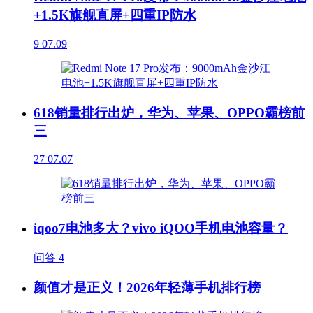
+1.5K旗舰直屏+四重IP防水
9
07.09
618销量排行出炉，华为、苹果、OPPO霸榜前
三
27
07.07
iqoo7电池多大？vivo iQOO手机电池容量？
问答
4
颜值才是正义！2026年轻薄手机排行榜