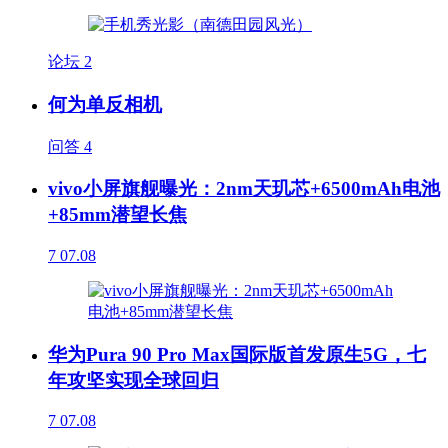
论坛
2
何为单反相机
问答
4
vivo小屏旗舰曝光：2nm天玑芯+6500mAh电池
+85mm潜望长焦
7
07.08
华为Pura 90 Pro Max国际版首发原生5G，七
年攻坚实现全球回归
7
07.08