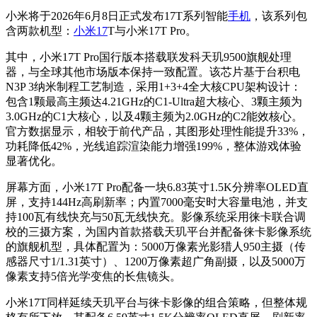
小米将于2026年6月8日正式发布17T系列智能
手机
，该系列包
含两款机型：
小米17
T与小米17T Pro。
其中，小米17T Pro国行版本搭载联发科天玑9500旗舰处理
器，与全球其他市场版本保持一致配置。该芯片基于台积电
N3P 3纳米制程工艺制造，采用1+3+4全大核CPU架构设计：
包含1颗最高主频达4.21GHz的C1-Ultra超大核心、3颗主频为
3.0GHz的C1大核心，以及4颗主频为2.0GHz的C2能效核心。
官方数据显示，相较于前代产品，其图形处理性能提升33%，
功耗降低42%，光线追踪渲染能力增强199%，整体游戏体验
显著优化。
屏幕方面，小米17T Pro配备一块6.83英寸1.5K分辨率OLED直
屏，支持144Hz高刷新率；内置7000毫安时大容量电池，并支
持100瓦有线快充与50瓦无线快充。影像系统采用徕卡联合调
校的三摄方案，为国内首款搭载天玑平台并配备徕卡影像系统
的旗舰机型，具体配置为：5000万像素光影猎人950主摄（传
感器尺寸1/1.31英寸）、1200万像素超广角副摄，以及5000万
像素支持5倍光学变焦的长焦镜头。
小米17T同样延续天玑平台与徕卡影像的组合策略，但整体规