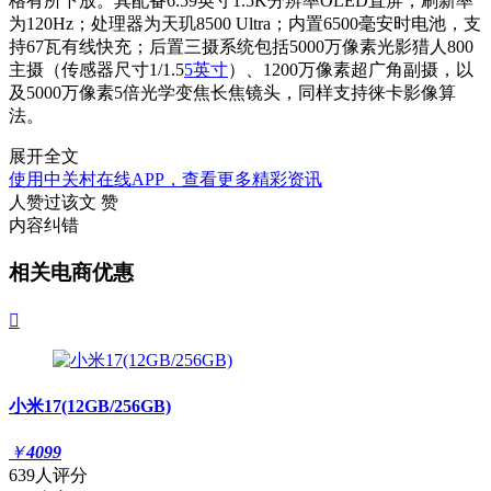
格有所下放。其配备6.59英寸1.5K分辨率OLED直屏，刷新率
为120Hz；处理器为天玑8500 Ultra；内置6500毫安时电池，支
持67瓦有线快充；后置三摄系统包括5000万像素光影猎人800
主摄（传感器尺寸1/1.5
5英寸
）、1200万像素超广角副摄，以
及5000万像素5倍光学变焦长焦镜头，同样支持徕卡影像算
法。
展开全文
使用中关村在线APP，查看更多精彩资讯
人赞过该文
赞
内容纠错
相关电商优惠

小米17(12GB/256GB)
￥
4099
639人评分