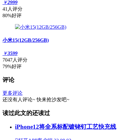
￥
2999
41人评分
80%好评
小米15(12GB/256GB)
￥
3599
7047人评分
79%好评
评论
更多评论
还没有人评论~
快来
抢沙发
吧~
读过此文的还读过
iPhone12将全系标配镀铑钌工艺快充线