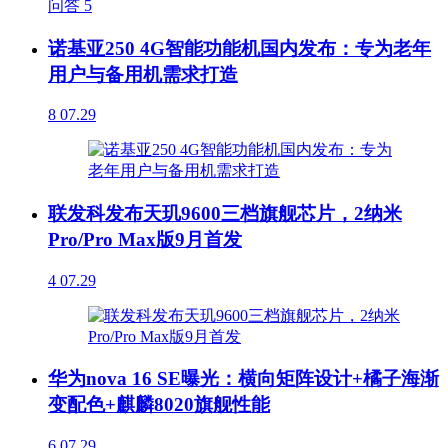
问答
5
诺基亚250 4G智能功能机国内发布：专为老年
用户与备用机需求打造
8
07.29
联发科发布天玑9600三档旗舰芯片，2纳米
Pro/Pro Max版9月首发
4
07.29
华为nova 16 SE曝光：横向矩阵设计+橘子海渐
变配色+麒麟8020旗舰性能
6
07.29