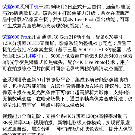
荣耀60
0系列
手机
于2026年6月3日正式开启首销，涵盖标准版
与Pro版两款机型。该系列主打影像能力升级，首次在旗舰产
品中搭载2亿像素主摄，并实现4K Live Photo直出功能，可即
时生成兼具画质与动态表现的短视频片段。
荣耀600 Pro
采用高通骁龙8 Gen 3移动平台，配备6.78英寸
1.5K分辨率OLED直面屏。影像系统为整机核心亮点：后置三
摄组合包括2亿像素主摄（基于三星ISOCELL HP3传感器，感
光面积达1/1.
4英寸
）、5000万像素超广角镜头以及6400万像素
3倍光学变焦潜望式长焦镜头。配合4K Live Photo技术，用户
可在拍摄静态照片的同时同步记录约两秒的高清动态画面。
全系列搭载全新AI计算摄影平台，集成多项智能影像辅助功
能，包括AI智能消除、AI最佳表情捕捉及AI构图建议等。2亿
像素主摄在充足光照条件下可输出超高解析力影像，支持4倍
无损数码变焦；在暗光场景下，通过多帧高像素合成算法，仍
能呈现细节丰富、噪点可控的成像效果。
视频能力全面进阶，支持全系4K分辨率120fps高帧率录制与
8K分辨率24fps视频拍摄。新增电影级人像模式，实现背景虚
化过渡自然、层次分明，同时智能优化肤色表现，提升人像视