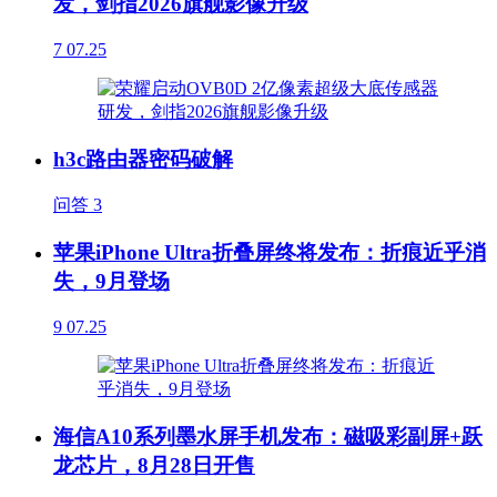
发，剑指2026旗舰影像升级
7
07.25
h3c路由器密码破解
问答
3
苹果iPhone Ultra折叠屏终将发布：折痕近乎消
失，9月登场
9
07.25
海信A10系列墨水屏手机发布：磁吸彩副屏+跃
龙芯片，8月28日开售