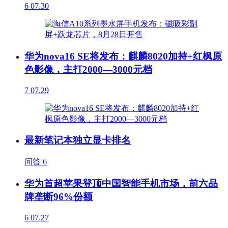
6
07.30
华为nova16 SE将发布：麒麟8020加持+红枫原
色影像，主打2000—3000元档
7
07.29
最新笔记本独立显卡排名
问答
6
华为首超苹果登顶中国智能手机市场，前六品
牌垄断96%份额
6
07.27