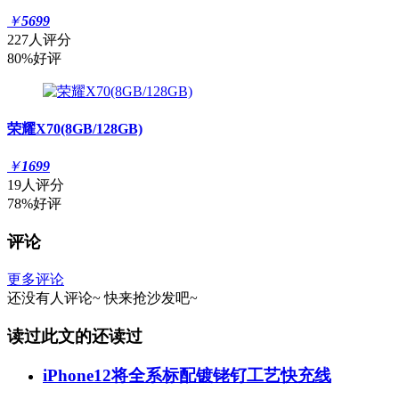
￥
5699
227人评分
80%好评
荣耀X70(8GB/128GB)
￥
1699
19人评分
78%好评
评论
更多评论
还没有人评论~
快来
抢沙发
吧~
读过此文的还读过
iPhone12将全系标配镀铑钌工艺快充线