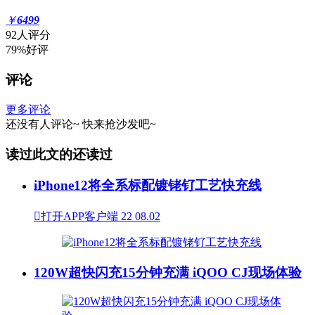
￥
6499
92人评分
79%好评
评论
更多评论
还没有人评论~
快来
抢沙发
吧~
读过此文的还读过
iPhone12将全系标配镀铑钌工艺快充线

打开APP客户端
22
08.02
120W超快闪充15分钟充满 iQOO CJ现场体验