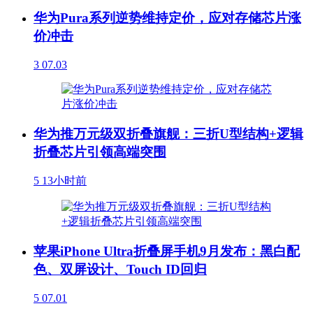
华为Pura系列逆势维持定价，应对存储芯片涨
价冲击
3
07.03
华为推万元级双折叠旗舰：三折U型结构+逻辑
折叠芯片引领高端突围
5
13小时前
苹果iPhone Ultra折叠屏手机9月发布：黑白配
色、双屏设计、Touch ID回归
5
07.01