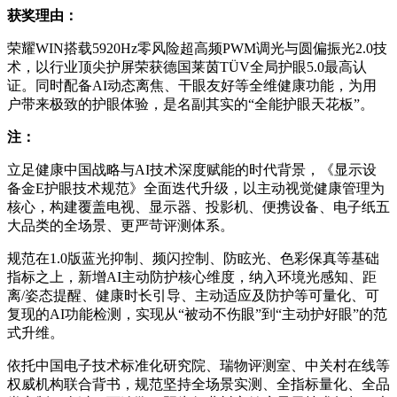
获奖理由：
荣耀WIN搭载5920Hz零风险超高频PWM调光与圆偏振光2.0技
术，以行业顶尖护屏荣获德国莱茵TÜV全局护眼5.0最高认
证。同时配备AI动态离焦、干眼友好等全维健康功能，为用
户带来极致的护眼体验，是名副其实的“全能护眼天花板”。
注：
立足健康中国战略与AI技术深度赋能的时代背景，《显示设
备金E护眼技术规范》全面迭代升级，以主动视觉健康管理为
核心，构建覆盖电视、显示器、投影机、便携设备、电子纸五
大品类的全场景、更严苛评测体系。
规范在1.0版蓝光抑制、频闪控制、防眩光、色彩保真等基础
指标之上，新增AI主动防护核心维度，纳入环境光感知、距
离/姿态提醒、健康时长引导、主动适应及防护等可量化、可
复现的AI功能检测，实现从“被动不伤眼”到“主动护好眼”的范
式升维。
依托中国电子技术标准化研究院、瑞物评测室、中关村在线等
权威机构联合背书，规范坚持全场景实测、全指标量化、全品