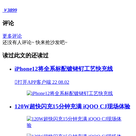
￥
3899
评论
更多评论
还没有人评论~
快来
抢沙发
吧~
读过此文的还读过
iPhone12将全系标配镀铑钌工艺快充线

打开APP客户端
22
08.02
120W超快闪充15分钟充满 iQOO CJ现场体验