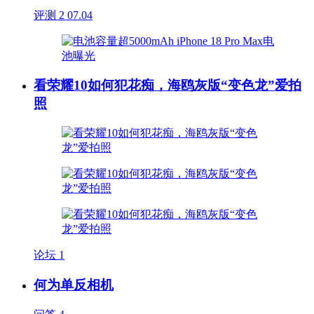
评测
2
07.04
看荣耀10如何犯花痴，海鸥灰版“变色龙”爱拍
照
论坛
1
何为单反相机