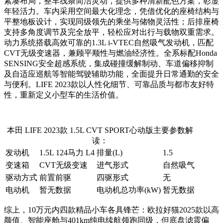
紧凑布局，整车线条简洁灵动，提供多种清新配色方案，彰显
年轻活力。车内采用空间最大化理念，凭借优化的座椅结构与
平整地板设计，实现同级领先的乘坐与储物灵活性；后排座椅
支持多角度调节及完全放平，轻松应对出行与载物双重需求。
动力系统搭载高效可靠的1.3L i-VTEC自然吸气发动机，匹配
CVT无级变速器，兼顾平顺性与燃油经济性。全系标配Honda
SENSING安全超感系统，集成碰撞缓解制动、车道偏移抑制
及自适应巡航等智能驾驶辅助功能，全面提升日常通勤的安全
与便利。LIFE 2023款以人性化细节、可靠品质与都市友好特
性，重新定义小型车的生活价值。
本田 LIFE 2023款 1.5L CVT SPORT心动版主要参数解
读：
发动机
1.5L 124马力 L4
排量(L)
1.5
变速箱
CVT无级变速
进气形式
自然吸气
驱动方式
前置前驱
四驱形式
无
电动机
暂无数据
电动机总功率(kW)
暂无数据
综上，10万元内四款精品小车各具锋芒：欧拉好猫2025款以高
颜值、智能座舱与401km纯电续航领跑同级，但底盘滤震偏