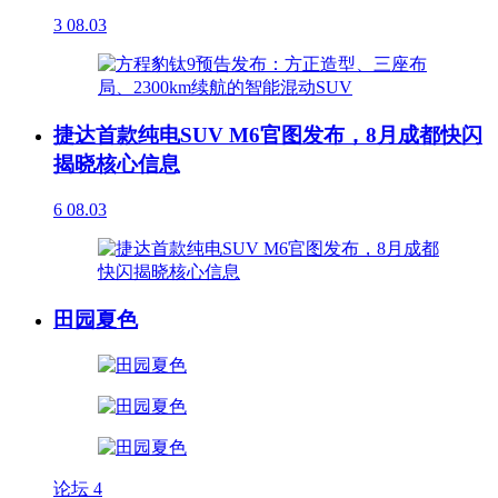
3
08.03
捷达首款纯电SUV M6官图发布，8月成都快闪
揭晓核心信息
6
08.03
田园夏色
论坛
4