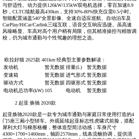
与舒适性。动力提供126kW/135kW双电机选择，零百加速8.9
秒，CLTC续航最高430km，支持30%-80%快充仅需0.5小时。
智能配置涵盖540°全景影像、全速自适应巡航、自动泊车及
CarPlay/HiCar/Carlink三端互联，语音交互响应迅捷。虽高速
风噪略显、车高对高个用户稍有局限，但其精准操控与精致调
校，仍为城市通勤与个性驾趣的理想之选。
欧拉好猫 2025款 401km 经典型主要参数解读：
发动机
暂无数据
排量(L)
暂无数据
变速箱
暂无数据
进气形式
暂无数据
驱动方式
暂无数据
四驱形式
暂无数据
电动机总功率(kW)
105
电动机
暂无数据
2
起亚 焕驰 2020款
起亚焕驰2020款是一款专为城市通勤与家庭日常使用打造的4
门5座三厢小型轿车。外观延续起亚标志性虎啸式前脸，搭配
犀利大灯与梯形格栅，整体造型简洁动感；车身尺寸
4300×1700×1460mm，轴距2570mm，线条流畅协调，提供清