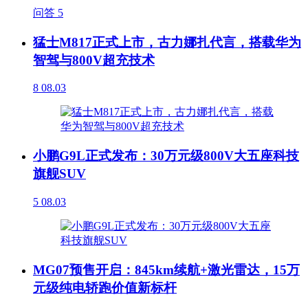
问答
5
猛士M817正式上市，古力娜扎代言，搭载华为
智驾与800V超充技术
8
08.03
小鹏G9L正式发布：30万元级800V大五座科技
旗舰SUV
5
08.03
MG07预售开启：845km续航+激光雷达，15万
元级纯电轿跑价值新标杆