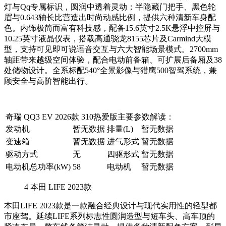
灯与Qq专属标识，圆润中透着灵动；半隐藏门把手、黑色轮
眉与0.643轴长比营造出时尚动感比例，提供六种清新车身配
色。内饰极简而富有科技感，配备15.6英寸2.5K悬浮中控屏与
10.25英寸液晶仪表，搭载高通骁龙8155芯片及Carmind大模
型，支持可见即可说语音交互与六大智能场景模式。2700mm
轴距带来越级空间体验，配合电动前备箱、可扩展后备厢及38
处储物设计。全系标配540°全景影像与猎鹰500智驾系统，兼
顾安全与高阶智能出行。
奇瑞 QQ3 EV 2026款 310热爱版主要参数解读：
发动机
暂无数据
排量(L)
暂无数据
变速箱
暂无数据
进气形式
暂无数据
驱动方式
无
四驱形式
暂无数据
电动机总功率(kW)
58
电动机
暂无数据
4
本田 LIFE 2023款
本田LIFE 2023款是一款融合经典设计与现代实用性的轻型都
市座驾。延续LIFE系列标志性圆润造型与短车头、高车顶的