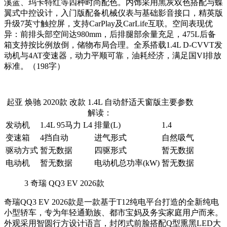
溪蓝、玛卡特红等四种时尚配色。内饰采用黑灰双色搭配与蝶
翼式中控设计，入门版配备机械仪表与基础影音接口，精英版
升级7英寸触控屏，支持CarPlay及CarLife互联。空间表现优
异：前排头部空间达980mm，后排腿部余量充足，475L后备
箱支持按比例放倒，储物布局合理。全系搭载1.4L D-CVVT发
动机与4AT变速器，动力平顺可靠，油耗经济，满足国VI排放
标准。（198字）
起亚 焕驰 2020款 改款 1.4L 自动舒适天窗版主要参数
解读：
发动机
1.4L 95马力 L4
排量(L)
1.4
变速箱
4挡自动
进气形式
自然吸气
驱动方式
暂无数据
四驱形式
暂无数据
电动机
暂无数据
电动机总功率(kW)
暂无数据
3
奇瑞 QQ3 EV 2026款
奇瑞QQ3 EV 2026款是一款基于T12纯电平台打造的全新纯电
小型轿车，专为年轻通勤族、都市宝妈及务实家庭用户而来。
外观采用智圆行方设计语言，封闭式前脸搭配Q型熏黑LED大