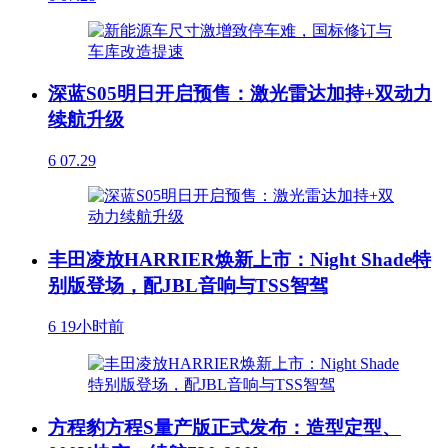
深蓝S05明日开启预售：激光雷达加持+双动力
续航升级
6
07.29
丰田凌放HARRIER焕新上市：Night Shade特
别版登场，配JBL音响与TSS智驾
6
19小时前
方程豹方程S量产版正式发布：造型定型、