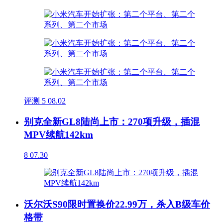
评测
5
08.02
别克全新GL8陆尚上市：270项升级，插混
MPV续航142km
8
07.30
沃尔沃S90限时置换价22.99万，杀入B级车价
格带