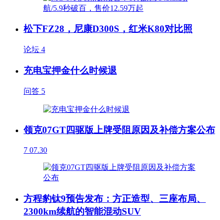
松下FZ28，尼康D300S，红米K80对比照
论坛
4
充电宝押金什么时候退
问答
5
领克07GT四驱版上牌受阻原因及补偿方案公布
7
07.30
方程豹钛9预告发布：方正造型、三座布局、
2300km续航的智能混动SUV