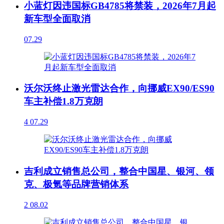
小蓝灯因违国标GB4785将禁装，2026年7月起
新车型全面取消
07.29
沃尔沃终止激光雷达合作，向挪威EX90/ES90
车主补偿1.8万克朗
4
07.29
吉利成立销售总公司，整合中国星、银河、领
克、极氪等品牌营销体系
2
08.02