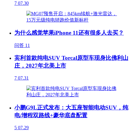
7
07.30
为什么感觉苹果iPhone 11还有很多人去买？
问答
11
宾利首款纯电SUV Torcal原型车现身比佛利山
庄，2027年北美上市
7
07.31
小鹏G9L正式发布：大五座智能电动SUV，纯
电/增程双路线+豪华底盘配置
5
07.29