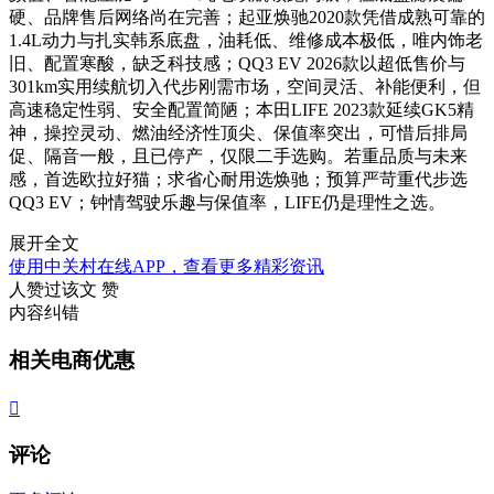
硬、品牌售后网络尚在完善；起亚焕驰2020款凭借成熟可靠的
1.4L动力与扎实韩系底盘，油耗低、维修成本极低，唯内饰老
旧、配置寒酸，缺乏科技感；QQ3 EV 2026款以超低售价与
301km实用续航切入代步刚需市场，空间灵活、补能便利，但
高速稳定性弱、安全配置简陋；本田LIFE 2023款延续GK5精
神，操控灵动、燃油经济性顶尖、保值率突出，可惜后排局
促、隔音一般，且已停产，仅限二手选购。若重品质与未来
感，首选欧拉好猫；求省心耐用选焕驰；预算严苛重代步选
QQ3 EV；钟情驾驶乐趣与保值率，LIFE仍是理性之选。
展开全文
使用中关村在线APP，查看更多精彩资讯
人赞过该文
赞
内容纠错
相关电商优惠

评论