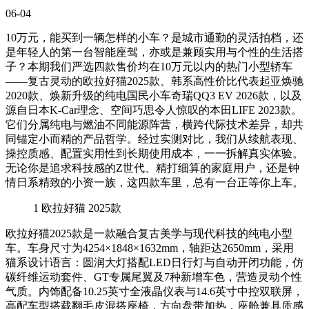
06-04
10万元，能买到一辆怎样的小车？是城市通勤的灵活拍档，还
是年轻人的第一台智能座驾，亦或是兼顾实用与个性的生活搭
子？本期我们严选四款售价均在10万元以内的热门小型轿车
——复古灵动的欧拉好猫2025款、韩系高性价比代表起亚焕驰
2020款、焕新升级的纯电国民小车奇瑞QQ3 EV 2026款，以及
源自日本K-Car理念、空间巧思令人惊叹的本田LIFE 2023款。
它们分属纯电与燃油不同能源阵营，横跨代际技术差异，却共
同锚定小而精的产品哲学。经过实测对比，我们从续航表现、
操控质感、配置实用性到长期使用成本，一一拆解真实体验。
无论你是追求科技感的Z世代、精打细算的家庭用户，还是钟
情日系精致的小资一族，这四款车里，总有一台正等你上车。
1
欧拉好猫 2025款
欧拉好猫2025款是一款融合复古美学与现代科技的纯电小型
车。车身尺寸为4254×1848×1632mm，轴距达2650mm，采用
猫系设计语言：圆润大灯搭配LED日行灯与自动开闭功能，仿
碳纤维运动套件、GT专属尾翼及7种新增车色，营造灵动个性
气质。内饰配备10.25英寸全液晶仪表与14.6英寸中控双联屏，
高配车型搭载翻毛皮混搭座椅，方向盘带加热，座舱兼具质感