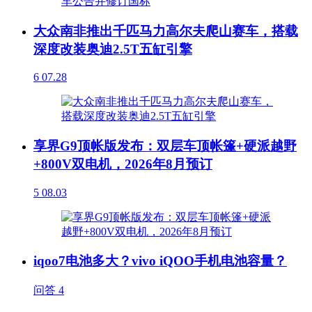
大众南非推出千匹马力高尔夫爬山赛车，搭载
深度改装奥迪2.5T五缸引擎
6
07.28
享界G9顶帐版发布：双层车顶帐篷+硬派越野
+800V双电机，2026年8月预订
5
08.03
iqoo7电池多大？vivo iQOO手机电池容量？
问答
4