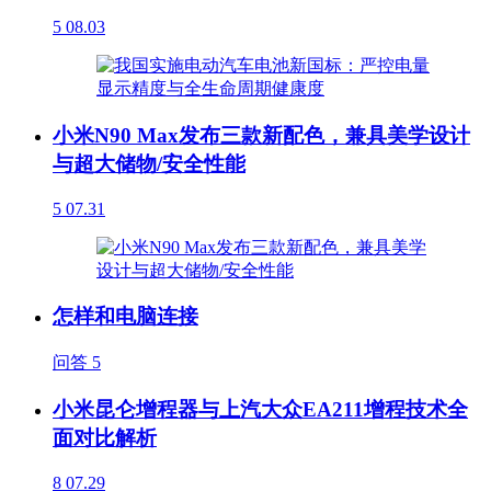
5
08.03
小米N90 Max发布三款新配色，兼具美学设计
与超大储物/安全性能
5
07.31
怎样和电脑连接
问答
5
小米昆仑增程器与上汽大众EA211增程技术全
面对比解析
8
07.29