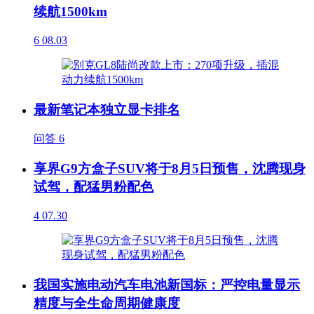
续航1500km
6
08.03
最新笔记本独立显卡排名
问答
6
享界G9方盒子SUV将于8月5日预售，沈腾现身
试驾，配猛男粉配色
4
07.30
我国实施电动汽车电池新国标：严控电量显示
精度与全生命周期健康度