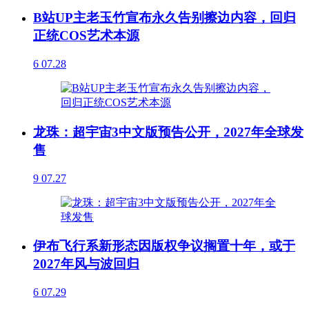
B站UP主老玉竹宣布永久告别擦边内容，回归
正统COS艺术本源
6
07.28
龙珠：超宇宙3中文版预告公开，2027年全球发
售
9
07.27
伊布飞行系新形态因版权争议搁置十年，或于
2027年风与波回归
6
07.29