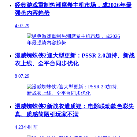
经典游戏重制热潮席卷主机市场，成2026年最
强势内容趋势
4
07.29
漫威蜘蛛侠2迎大型更新：PSSR 2.0加持、新战
衣上线、全平台同步优化
8
07.29
漫威蜘蛛侠2新战衣遭质疑：电影联动款色彩失
真、质感简陋引玩家不满
4
23小时前