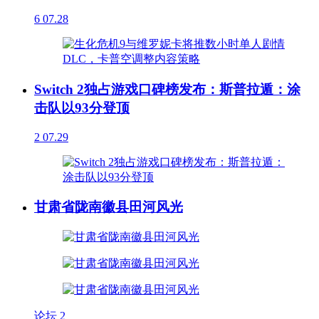
6
07.28
Switch 2独占游戏口碑榜发布：斯普拉遁：涂
击队以93分登顶
2
07.29
甘肃省陇南徽县田河风光
论坛
2