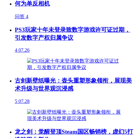
何为单反相机
问答
4
PS3玩家十年未登录致数字游戏许可证过期，
引发数字产权归属争议
4
07.26
古剑新壁纸曝光：壶头重塑形象领衔，展现美
术升级与世界观沉浸感
5
07.28
龙之剑：觉醒登顶Steam国区畅销榜，虚幻5打