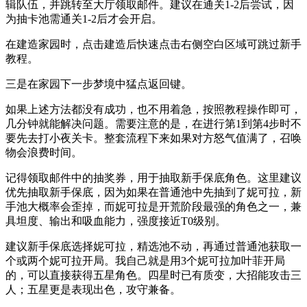
辑队伍，并跳转至大厅领取邮件。建议在通关1-2后尝试，因
为抽卡池需通关1-2后才会开启。
在建造家园时，点击建造后快速点击右侧空白区域可跳过新手
教程。
三是在家园下一步梦境中猛点返回键。
如果上述方法都没有成功，也不用着急，按照教程操作即可，
几分钟就能解决问题。需要注意的是，在进行第1到第4步时不
要先去打小夜关卡。整套流程下来如果对方怒气值满了，召唤
物会浪费时间。
记得领取邮件中的抽奖券，用于抽取新手保底角色。这里建议
优先抽取新手保底，因为如果在普通池中先抽到了妮可拉，新
手池大概率会歪掉，而妮可拉是开荒阶段最强的角色之一，兼
具坦度、输出和吸血能力，强度接近T0级别。
建议新手保底选择妮可拉，精选池不动，再通过普通池获取一
个或两个妮可拉开局。我自己就是用3个妮可拉加叶菲开局
的，可以直接获得五星角色。四星时已有质变，大招能攻击三
人；五星更是表现出色，攻守兼备。