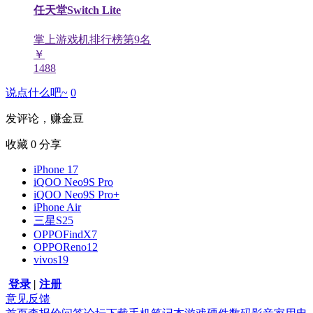
任天堂Switch Lite
掌上游戏机排行榜第
9
名
￥
1488
说点什么吧~
0
发评论，赚金豆
收藏
0
分享
iPhone 17
iQOO Neo9S Pro
iQOO Neo9S Pro+
iPhone Air
三星S25
OPPOFindX7
OPPOReno12
vivos19
登录
|
注册
意见反馈