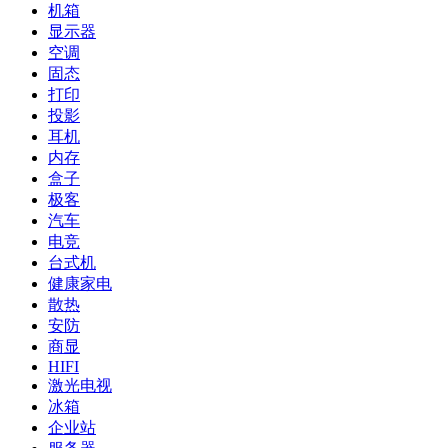
机箱
显示器
空调
固态
打印
投影
耳机
内存
盒子
极客
汽车
电竞
台式机
健康家电
散热
安防
商显
HIFI
激光电视
冰箱
企业站