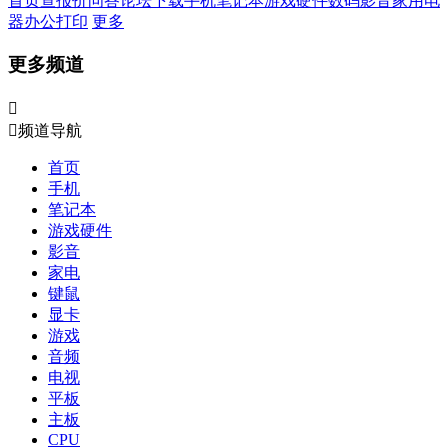
首页
查报价
问答
论坛
下载
手机
笔记本
游戏硬件
数码影音
家用电
器
办公打印
更多
更多频道


频道导航
首页
手机
笔记本
游戏硬件
影音
家电
键鼠
显卡
游戏
音频
电视
平板
主板
CPU