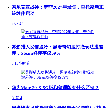
索尼官宣战神：劳菲2027年发售，奎托斯新正
统续作启动
7
07.27
雾影猎人发售遇冷：黑暗奇幻搜打撤玩法遭差
评，Steam好评率仅59%
8
13小时前
华为Mate 20 X 5G版和普通版有什么区别？
问答
4
周淑怡直播盛赞国产互动影游天平游戏1：抉择