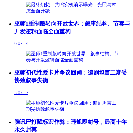
巫师1重制版转向开放世界：叙事结构、节奏与
开发逻辑面临全面重构
6
07.14
巫师初代性爱卡片争议回顾：编剧坦言工期妥
协致叙事失衡
5
07.13
腾讯严打鼠标宏作弊：违规即封号，最高十年
永久封禁