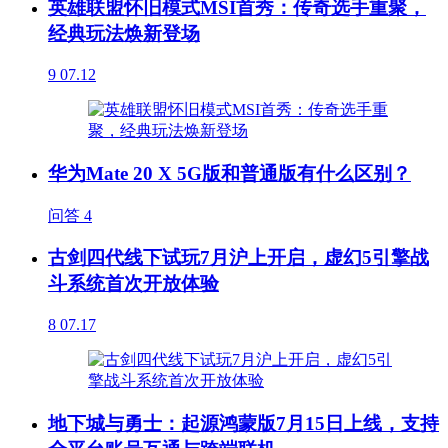
英雄联盟怀旧模式MSI首秀：传奇选手重聚，
经典玩法焕新登场
9
07.12
华为Mate 20 X 5G版和普通版有什么区别？
问答
4
古剑四代线下试玩7月沪上开启，虚幻5引擎战
斗系统首次开放体验
8
07.17
地下城与勇士：起源鸿蒙版7月15日上线，支持