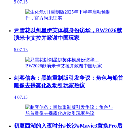
5
07.15
尹雪花以剑星伊芙体模身份访华，BW2026献
演米卡艾拉并致谢中国玩家
6
07.13
刺客信条：黑旗重制版引发争议：角色与船首
雕像去裸露化改动引玩家热议
4
07.13
初夏西湖的入夜时分#长沙#Mavic3置换Pro后