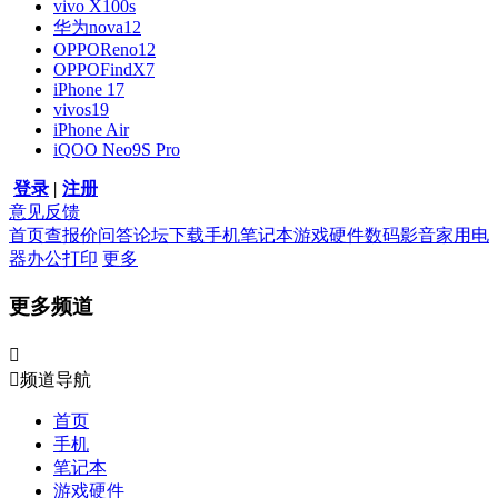
vivo X100s
华为nova12
OPPOReno12
OPPOFindX7
iPhone 17
vivos19
iPhone Air
iQOO Neo9S Pro
登录
|
注册
意见反馈
首页
查报价
问答
论坛
下载
手机
笔记本
游戏硬件
数码影音
家用电
器
办公打印
更多
更多频道


频道导航
首页
手机
笔记本
游戏硬件