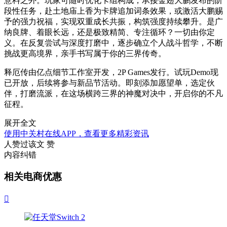
意料之外。玩家可随时优化卡组构成，承接金翅大鹏发布的阶
段性任务，赴土地庙上香为卡牌追加词条效果，或激活大鹏赐
予的强力祝福，实现双重成长共振，构筑强度持续攀升。是广
纳良牌、着眼长远，还是极致精简、专注循环？一切由你定
义。在反复尝试与深度打磨中，逐步确立个人战斗哲学，不断
挑战更高境界，亲手书写属于你的三界传奇。
释厄传由亿点细节工作室开发，2P Games发行。试玩Demo现
已开放，后续将参与新品节活动。即刻添加愿望单，选定伙
伴，打磨流派，在这场横跨三界的神魔对决中，开启你的不凡
征程。
展开全文
使用中关村在线APP，查看更多精彩资讯
人赞过该文
赞
内容纠错
相关电商优惠
