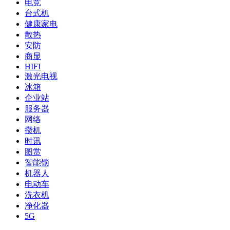
电竞
台式机
健康家电
散热
安防
商显
HIFI
激光电视
冰箱
企业站
服务器
网络
攒机
时讯
图赏
智能锁
机器人
电动车
洗衣机
净化器
5G