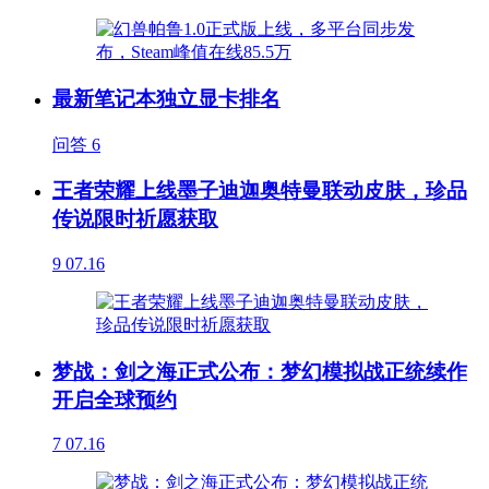
最新笔记本独立显卡排名
问答
6
王者荣耀上线墨子迪迦奥特曼联动皮肤，珍品
传说限时祈愿获取
9
07.16
梦战：剑之海正式公布：梦幻模拟战正统续作
开启全球预约
7
07.16