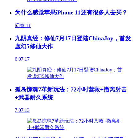
为什么感觉苹果iPhone 11还有很多人去买？
问答
11
九阴真经：修仙7月17日登陆ChinaJoy，首发
虚幻5修仙大作
6
07.17
孤岛惊魂7革新玩法：72小时营救+撤离射击
+武器耐久系统
7
07.13