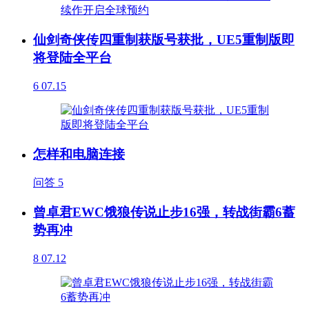
仙剑奇侠传四重制获版号获批，UE5重制版即
将登陆全平台
6
07.15
怎样和电脑连接
问答
5
曾卓君EWC饿狼传说止步16强，转战街霸6蓄
势再冲
8
07.12