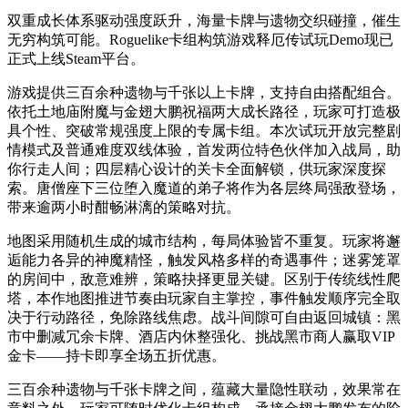
双重成长体系驱动强度跃升，海量卡牌与遗物交织碰撞，催生
无穷构筑可能。Roguelike卡组构筑游戏释厄传试玩Demo现已
正式上线Steam平台。
游戏提供三百余种遗物与千张以上卡牌，支持自由搭配组合。
依托土地庙附魔与金翅大鹏祝福两大成长路径，玩家可打造极
具个性、突破常规强度上限的专属卡组。本次试玩开放完整剧
情模式及普通难度双线体验，首发两位特色伙伴加入战局，助
你行走人间；四层精心设计的关卡全面解锁，供玩家深度探
索。唐僧座下三位堕入魔道的弟子将作为各层终局强敌登场，
带来逾两小时酣畅淋漓的策略对抗。
地图采用随机生成的城市结构，每局体验皆不重复。玩家将邂
逅能力各异的神魔精怪，触发风格多样的奇遇事件；迷雾笼罩
的房间中，敌意难辨，策略抉择更显关键。区别于传统线性爬
塔，本作地图推进节奏由玩家自主掌控，事件触发顺序完全取
决于行动路径，免除路线焦虑。战斗间隙可自由返回城镇：黑
市中删减冗余卡牌、酒店内休整强化、挑战黑市商人赢取VIP
金卡——持卡即享全场五折优惠。
三百余种遗物与千张卡牌之间，蕴藏大量隐性联动，效果常在