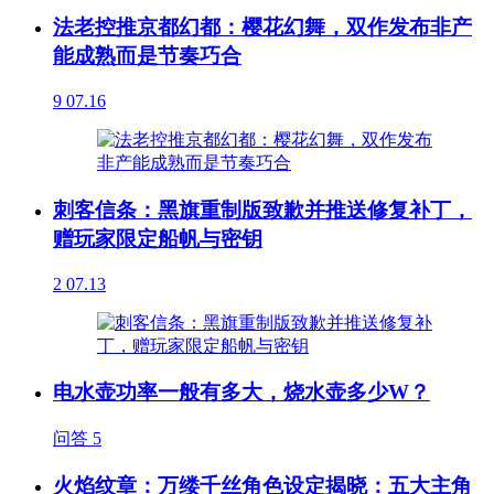
法老控推京都幻都：樱花幻舞，双作发布非产
能成熟而是节奏巧合
9
07.16
刺客信条：黑旗重制版致歉并推送修复补丁，
赠玩家限定船帆与密钥
2
07.13
电水壶功率一般有多大，烧水壶多少W？
问答
5
火焰纹章：万缕千丝角色设定揭晓：五大主角