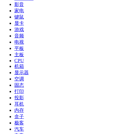
影音
家电
键鼠
显卡
游戏
音频
电视
平板
主板
CPU
机箱
显示器
空调
固态
打印
投影
耳机
内存
盒子
极客
汽车