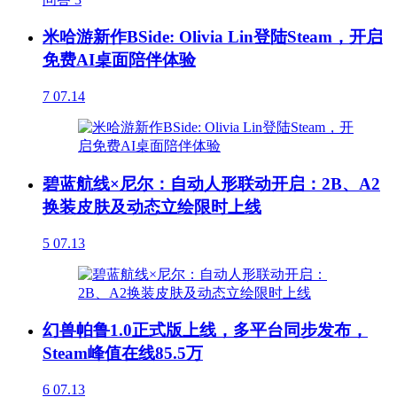
米哈游新作BSide: Olivia Lin登陆Steam，开启
免费AI桌面陪伴体验
7
07.14
碧蓝航线×尼尔：自动人形联动开启：2B、A2
换装皮肤及动态立绘限时上线
5
07.13
幻兽帕鲁1.0正式版上线，多平台同步发布，
Steam峰值在线85.5万
6
07.13