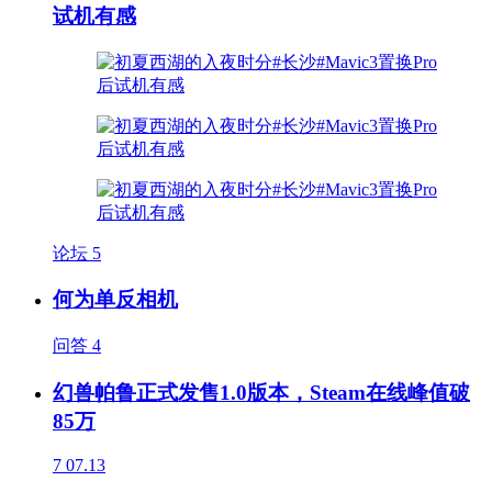
试机有感
论坛
5
何为单反相机
问答
4
幻兽帕鲁正式发售1.0版本，Steam在线峰值破
85万
7
07.13