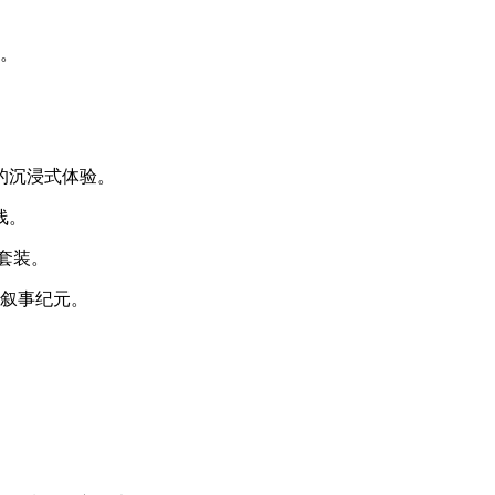
日。
。
的沉浸式体验。
线。
套装。
新叙事纪元。