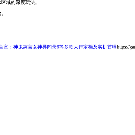
术区域的深度玩法。
台。
磅官宣：神鬼寓言女神异闻录6等多款大作定档及实机首曝
https://