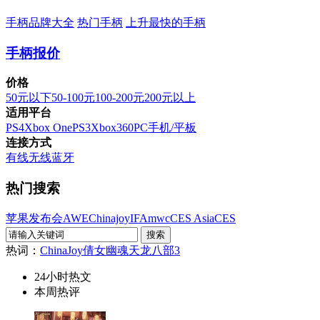
手柄品牌大全
热门手柄
上升最快的手柄
手柄报价
价格
50元以下
50-100元
100-200元
200元以上
适用平台
PS4
Xbox One
PS3
Xbox360
PC
手机/平板
连接方式
有线
无线
蓝牙
热门搜索
苹果发布会
AWE
Chinajoy
IFA
mwc
CES Asia
CES
热词：
ChinaJoy
倩女幽魂
天龙八部3
24小时热文
本周热评