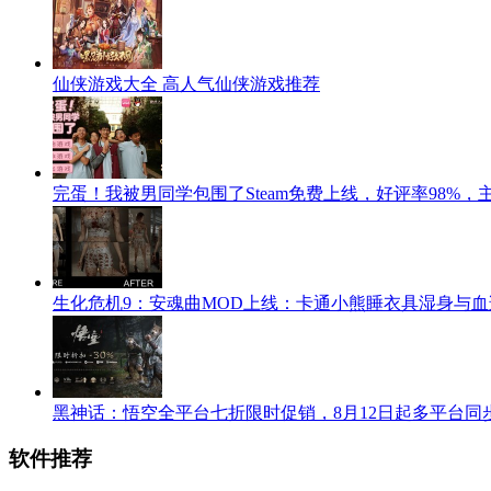
仙侠游戏大全 高人气仙侠游戏推荐
完蛋！我被男同学包围了Steam免费上线，好评率98%
生化危机9：安魂曲MOD上线：卡通小熊睡衣具湿身与
黑神话：悟空全平台七折限时促销，8月12日起多平台同
软件推荐