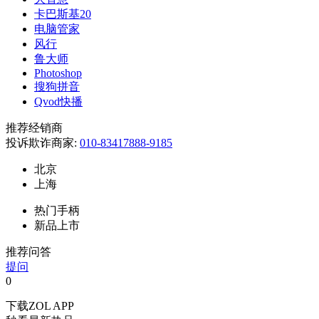
卡巴斯基20
电脑管家
风行
鲁大师
Photoshop
搜狗拼音
Qvod快播
推荐经销商
投诉欺诈商家:
010-83417888-9185
北京
上海
热门手柄
新品上市
推荐问答
提问
0
下载ZOL APP