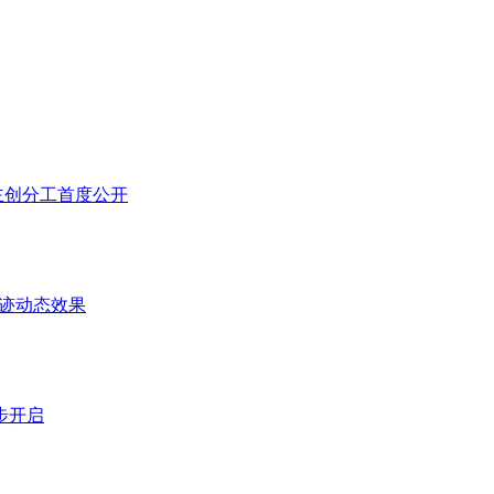
，主创分工首度公开
血迹动态效果
步开启