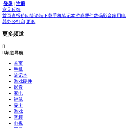
登录
|
注册
意见反馈
首页
查报价
问答
论坛
下载
手机
笔记本
游戏硬件
数码影音
家用电
器
办公打印
更多
更多频道


频道导航
首页
手机
笔记本
游戏硬件
影音
家电
键鼠
显卡
游戏
音频
电视