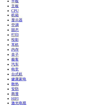
平板
主板
CPU
机箱
显示器
空调
固态
打印
投影
耳机
内存
盒子
极客
汽车
电竞
台式机
健康家电
散热
安防
商显
HIFI
激光电视