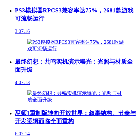
PS3模拟器RPCS3兼容率达75%，2681款游戏
可流畅运行
3
07.16
最终幻想：共鸣实机演示曝光：光照与材质全
面升级
4
07.13
巫师1重制版转向开放世界：叙事结构、节奏与
开发逻辑面临全面重构
6
07.14