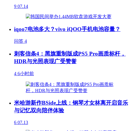
9
07.14
iqoo7电池多大？vivo iQOO手机电池容量？
问答
4
刺客信条4：黑旗重制版成PS5 Pro画质标杆，
HDR与光照表现广受赞誉
4
6小时前
米哈游新作BSide上线：钢琴才女林离开启音乐
与记忆双向陪伴体验
6
07.13