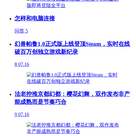
怎样和电脑连接
问答
5
幻兽帕鲁1.0正式版上线登顶Steam，实时在线
破百万创独立游戏新纪录
8
07.16
法老控推京都幻都：樱花幻舞，双作发布非产
能成熟而是节奏巧合
9
07.16