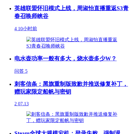
英雄联盟怀旧模式上线，周淑怡直播重返S3青
春召唤师峡谷
4
10小时前
电水壶功率一般有多大，烧水壶多少W？
问答
5
刺客信条：黑旗重制版致歉并推送修复补丁，
赠玩家限定船帆与密钥
2
07.13
Steam全球大规模宕机：登录失败、强制退