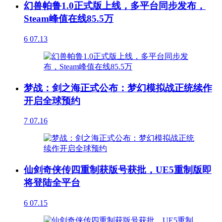
幻兽帕鲁1.0正式版上线，多平台同步发布，
Steam峰值在线85.5万
6
07.13
梦战：剑之海正式公布：梦幻模拟战正统续作
开启全球预约
7
07.16
仙剑奇侠传四重制获版号获批，UE5重制版即
将登陆全平台
6
07.15