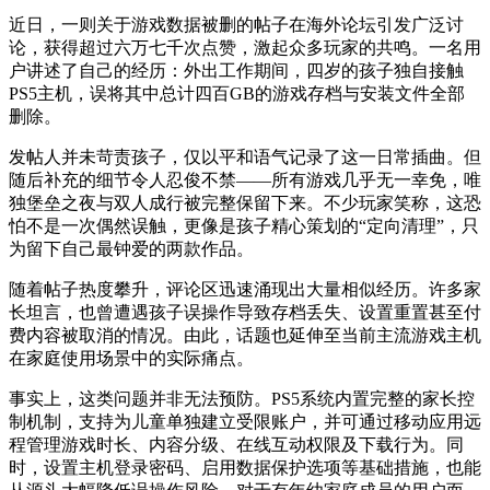
近日，一则关于游戏数据被删的帖子在海外论坛引发广泛讨
论，获得超过六万七千次点赞，激起众多玩家的共鸣。一名用
户讲述了自己的经历：外出工作期间，四岁的孩子独自接触
PS5主机，误将其中总计四百GB的游戏存档与安装文件全部
删除。
发帖人并未苛责孩子，仅以平和语气记录了这一日常插曲。但
随后补充的细节令人忍俊不禁——所有游戏几乎无一幸免，唯
独堡垒之夜与双人成行被完整保留下来。不少玩家笑称，这恐
怕不是一次偶然误触，更像是孩子精心策划的“定向清理”，只
为留下自己最钟爱的两款作品。
随着帖子热度攀升，评论区迅速涌现出大量相似经历。许多家
长坦言，也曾遭遇孩子误操作导致存档丢失、设置重置甚至付
费内容被取消的情况。由此，话题也延伸至当前主流游戏主机
在家庭使用场景中的实际痛点。
事实上，这类问题并非无法预防。PS5系统内置完整的家长控
制机制，支持为儿童单独建立受限账户，并可通过移动应用远
程管理游戏时长、内容分级、在线互动权限及下载行为。同
时，设置主机登录密码、启用数据保护选项等基础措施，也能