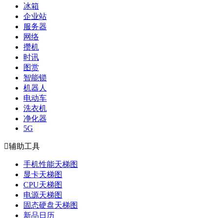
冰箱
企业站
服务器
网络
攒机
时讯
图赏
智能锁
机器人
电动车
洗衣机
净化器
5G

辅助工具
手机性能天梯图
显卡天梯图
CPU天梯图
电源天梯图
固态硬盘天梯图
新品日历