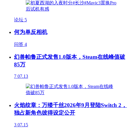
论坛
5
何为单反相机
问答
4
幻兽帕鲁正式发售1.0版本，Steam在线峰值破
85万
7
07.13
火焰纹章：万缕千丝2026年9月登陆Switch 2，
独占新角色彼得设定公开
3
07.15