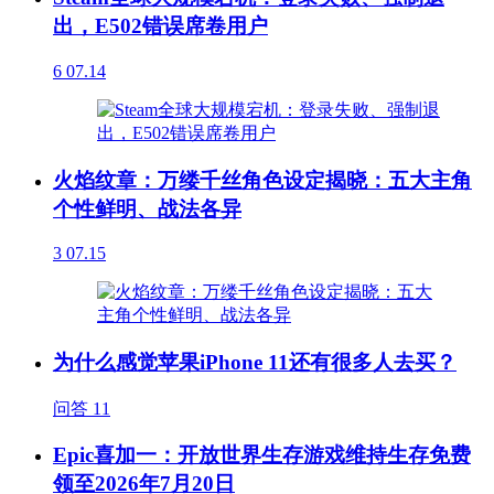
出，E502错误席卷用户
6
07.14
火焰纹章：万缕千丝角色设定揭晓：五大主角
个性鲜明、战法各异
3
07.15
为什么感觉苹果iPhone 11还有很多人去买？
问答
11
Epic喜加一：开放世界生存游戏维持生存免费
领至2026年7月20日