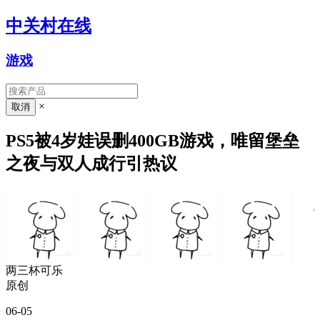
中关村在线
游戏
×
PS5被4岁娃误删400GB游戏，唯留堡垒
之夜与双人成行引热议
两三杯可乐
原创
06-05