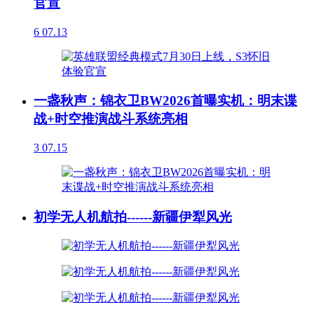
官宣
6
07.13
一盏秋声：锦衣卫BW2026首曝实机：明末谍
战+时空推演战斗系统亮相
3
07.15
初学无人机航拍------新疆伊犁风光