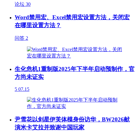
论坛
30
Word禁用宏、Excel禁用宏设置方法，关闭宏
在哪里设置方法？
问答
2
生化危机1重制版2025年下半年启动预制作，官
方尚未证实
5
07.15
尹雪花以剑星伊芙体模身份访华，BW2026献
演米卡艾拉并致谢中国玩家