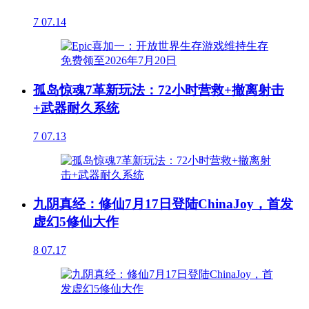
7
07.14
孤岛惊魂7革新玩法：72小时营救+撤离射击
+武器耐久系统
7
07.13
九阴真经：修仙7月17日登陆ChinaJoy，首发
虚幻5修仙大作
8
07.17