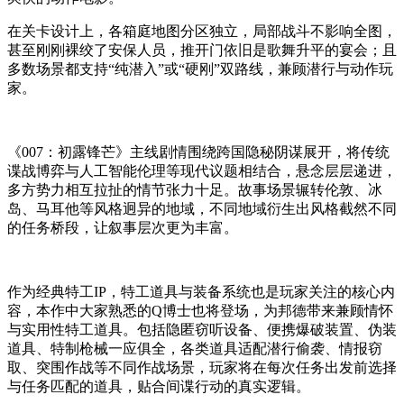
在关卡设计上，各箱庭地图分区独立，局部战斗不影响全图，
甚至刚刚裸绞了安保人员，推开门依旧是歌舞升平的宴会；且
多数场景都支持“纯潜入”或“硬刚”双路线，兼顾潜行与动作玩
家。
《007：初露锋芒》主线剧情围绕跨国隐秘阴谋展开，将传统
谍战博弈与人工智能伦理等现代议题相结合，悬念层层递进，
多方势力相互拉扯的情节张力十足。故事场景辗转伦敦、冰
岛、马耳他等风格迥异的地域，不同地域衍生出风格截然不同
的任务桥段，让叙事层次更为丰富。
作为经典特工IP，特工道具与装备系统也是玩家关注的核心内
容，本作中大家熟悉的Q博士也将登场，为邦德带来兼顾情怀
与实用性特工道具。包括隐匿窃听设备、便携爆破装置、伪装
道具、特制枪械一应俱全，各类道具适配潜行偷袭、情报窃
取、突围作战等不同作战场景，玩家将在每次任务出发前选择
与任务匹配的道具，贴合间谍行动的真实逻辑。