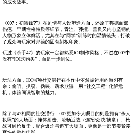
的成长故事。
《007：初露锋芒》在剧情与人设塑造方面，还原了邦德面部
伤疤、早期性格特质等细节，青涩、莽撞、善良又内心坚韧的
人物形象立体鲜活，尤其在与“同学”训练时的温情镜头，打破
了观众与玩家对邦德的固有刻板印象。
玩过《杀手47》的玩家一定都熟悉IOI制作风格，不过在007中
没有“IOI式购买”，而是一步到位。
玩法方面，IOI强项社交潜行在本作中依然被运用的游刃有
余：偷听、扒窃、伪装、话术欺骗，用 “社交工程” 化解危
机，体验间谍智取的魅力。
除了与47相同的社交潜行，007更加令人瞩目的则是拥有“杀人
执照”的大场面：掩体射击、流畅近战（连招/处决/擒拿）、枪
战可砸枪反击，配合爆炸与追车大场面，更像是一部节奏紧凑
爽快的动作电影。