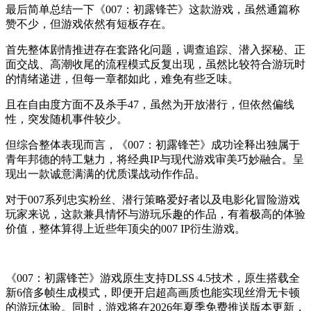
最后简单总结一下《007：初露锋芒》这款游戏，虽然通篇称
赞不少，但游戏依然有短板存在。
首先整体剧情推进存在套路化问题，调查追踪、潜入探秘、正
面交战、高潮收尾的流程模式反复出现，虽然比较符合游玩时
的情绪递进，但每一章都如此，难免有些乏味。
且在自由度方面不及杀手47，虽然为开放潜行，但依然偏线
性，突发随机事件较少。
但综合整体表现而言，《007：初露锋芒》成功诠释出独属于
青年邦德的特工魅力，将经典IP与现代游戏审美巧妙融合。呈
现出一款诚意满满的优质谍战动作作品。
对于007系列忠实粉丝、潜行策略爱好者以及电影化冒险游戏
玩家来说，这款兼具情怀与游玩乐趣的作品，有着极高的体验
价值，整体算得上近些年顶尖的007 IP衍生游戏。
《007：初露锋芒》游戏原生支持DLSS 4.5技术，原生搭载全
新6倍多帧生成模式，即便开启超高画质也能实现丝滑无卡顿
的游玩体验。同时，游戏将在2026年夏季免费推送版本更新，