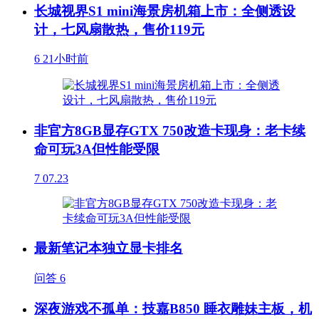
长城视界S1 mini海景房机箱上市：全侧透设
计，七风扇散热，售价119元
6
21小时前
非官方8GB显存GTX 750改造卡现身：老卡续
命可玩3A但性能受限
7
07.23
最新笔记本独立显卡排名
问答
6
深夜游戏不孤单：技嘉B850 睡衣雕妹主板，机