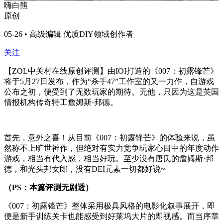
嗨白熊
原创
05-26 • 高级编辑 优质DIY领域创作者
关注
【ZOL中关村在线原创评测】由IOI打造的《007：初露锋芒》
将于5月27日发布，作为“杀手47”工作室的又一力作，自游戏
公布之初，便受到了无数玩家的期待。无他，只因为这是英国
情报机构传奇特工詹姆斯·邦德。
首先，意外之喜！从目前《007：初露锋芒》的体验来说，虽
然称不上旷世神作，但绝对有实力竞争玩家心目中的年度动作
游戏，相当有代入感，相当好玩。至少没有唐氏的詹姆斯·邦
德，和光头邦女郎，没有DEI元素一切都好说~
（PS：本篇评测无剧透）
《007：初露锋芒》整体采用极具风格的电影化叙事展开，即
便是新手训练关卡也能感受到好莱坞大片的即视感。而当序章