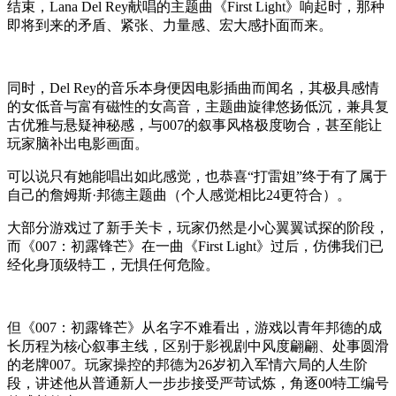
结束，Lana Del Rey献唱的主题曲《First Light》响起时，那种
即将到来的矛盾、紧张、力量感、宏大感扑面而来。
同时，Del Rey的音乐本身便因电影插曲而闻名，其极具感情
的女低音与富有磁性的女高音，主题曲旋律悠扬低沉，兼具复
古优雅与悬疑神秘感，与007的叙事风格极度吻合，甚至能让
玩家脑补出电影画面。
可以说只有她能唱出如此感觉，也恭喜“打雷姐”终于有了属于
自己的詹姆斯·邦德主题曲（个人感觉相比24更符合）。
大部分游戏过了新手关卡，玩家仍然是小心翼翼试探的阶段，
而《007：初露锋芒》在一曲《First Light》过后，仿佛我们已
经化身顶级特工，无惧任何危险。
但《007：初露锋芒》从名字不难看出，游戏以青年邦德的成
长历程为核心叙事主线，区别于影视剧中风度翩翩、处事圆滑
的老牌007。玩家操控的邦德为26岁初入军情六局的人生阶
段，讲述他从普通新人一步步接受严苛试炼，角逐00特工编号