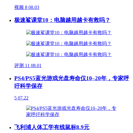
视频
8
08.03
极速鲨课堂10：电脑越用越卡有救吗？
评测
11
08.01
PS4/PS5蓝光游戏光盘寿命仅10–20年，专家呼
吁科学保存
5
07.22
飞利浦人体工学有线鼠标8.9元