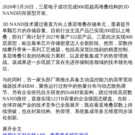
2026年5月26日，三星电子成功完成900层超高堆叠结构的3D
NAND闪存原型开发。
3D NAND技术通过垂直方向上逐层堆叠存储单元，显著提升
单颗芯片的存储容量。目前行业主流产品已实现200层以上堆
叠，部分厂商计划于2027年量产332层产品。三星此次实现900
层原型，标志着单芯片存储密度迈入全新阶段。然而，层数持
续攀升带来一系列工艺难题，包括高深宽比蚀刻的精度控制、
多层堆叠引发的结构应力累积，以及密集集成下的热管理挑
战。该成果进一步巩固了其在先进存储制造领域的技术领先地
位。
与此同时，另一家头部厂商推出具备主动温控能力的高带宽存
储器技术iHBM，聚焦运行过程中的热量分布与动态散热调
节。另有企业依托自主研发的DoB封装架构，跳过传统高层数
NAND路径，直接实现122TB容量的企业级固态硬盘。当前，
全球存储产业的技术竞争已全面展开：既在垂直堆叠层数上持
续突破，也在封装结构、热管理、系统集成等多元维度同步深
化创新。
展开全文