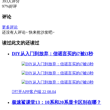
393人评分
97%好评
评论
更多评论
还没有人评论~
快来
抢沙发
吧~
读过此文的还读过
DIY从入门到放弃：信谣言买的i7被i3秒

打开APP客户端
22
08.04
极速鲨课堂13：10系和20系显卡区别在哪？