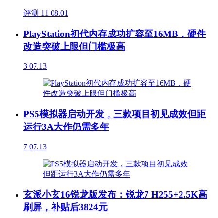
评测
11
08.01
PlayStation初代内存成功扩容至16MB，硬件
改造突破上限但门槛极高
3
07.13
PS5模拟器启动开发，三款项目初见成效但距
运行3A大作仍需多年
7
07.13
玄派小玄16锐龙版发布：锐龙7 H255+2.5K高
刷屏，补贴后3824元