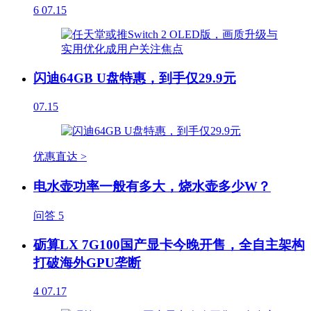
6
07.15
闪迪64GB U盘特惠，到手仅29.9元
07.15
优惠直达 >
电水壶功率一般有多大，烧水壶多少W？
问答
5
砺算LX 7G100国产显卡今晚开售，全自主架构
打破海外GPU垄断
4
07.17