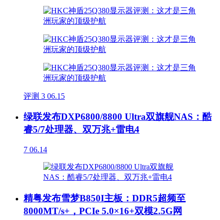
评测
3
06.15
绿联发布DXP6800/8800 Ultra双旗舰NAS：酷
睿5/7处理器、双万兆+雷电4
7
06.14
精粤发布雪梦B850I主板：DDR5超频至
8000MT/s+，PCIe 5.0×16+双模2.5G网