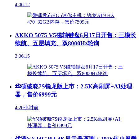
4
06.12
AKKO 5075 V5磁轴键盘6月17日开售：三模长
续航、五层填充、双8000Hz轮询
3
06.15
华硕破晓7S锐龙版上市：2.5K高刷屏+AI处理
器，售价6999元
4
20小时前
优派VX24G26J-4K显示器评测：2026年小屏爱