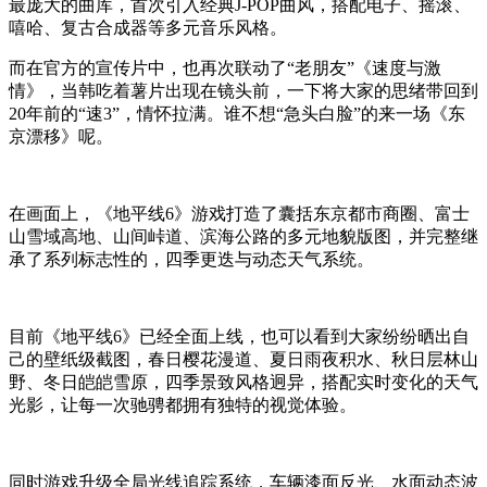
最庞大的曲库，首次引入经典J-POP曲风，搭配电子、摇滚、
嘻哈、复古合成器等多元音乐风格。
而在官方的宣传片中，也再次联动了“老朋友”《速度与激
情》，当韩吃着薯片出现在镜头前，一下将大家的思绪带回到
20年前的“速3”，情怀拉满。谁不想“急头白脸”的来一场《东
京漂移》呢。
在画面上，《地平线6》游戏打造了囊括东京都市商圈、富士
山雪域高地、山间峠道、滨海公路的多元地貌版图，并完整继
承了系列标志性的，四季更迭与动态天气系统。
目前《地平线6》已经全面上线，也可以看到大家纷纷晒出自
己的壁纸级截图，春日樱花漫道、夏日雨夜积水、秋日层林山
野、冬日皑皑雪原，四季景致风格迥异，搭配实时变化的天气
光影，让每一次驰骋都拥有独特的视觉体验。
同时游戏升级全局光线追踪系统，车辆漆面反光、水面动态波