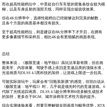
而在超高性能档位中，中景处自行车车筐的密集条纹会较为模
糊，以及车身反射的顶部天线，同样呈现出锯齿状效果。
但在4K分辨率中，选择性能档位已经能够达到完美的帧数，
且各个方面的画质基本都没有损失。
至于超高性能档位，则是建议在8K分辨率下才开启，在拥有
更多像素细节和采样后，相比4K会有更细腻的画面表现。
总结
整体来说，《极限竞速：地平线6》虽玩法革新有限，但在画
面美学、内容体量、驾驶手感上依旧是竞速品类的顶级水准，
光追画质与DLSS 4.5黑科技的加持，让游戏上限进一步拉高。
可能实际游玩中，玩家会有“旧瓶装新酒”的感觉，但坦白说从
《极限竞速：地平线5》时，几乎就是领先时代的竞速游戏。6
代除了光线追踪画质、DLSS 4.5超分辨率和6倍多帧生成技术
的加持，更多在于BGM、城市涂鸦等艺术性方面的提升。
综合实测体验来看，想要完整解锁全部画质与帧率优势，RTX