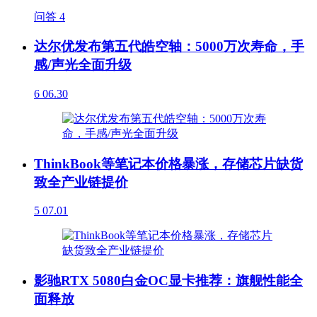
问答
4
达尔优发布第五代皓空轴：5000万次寿命，手
感/声光全面升级
6
06.30
ThinkBook等笔记本价格暴涨，存储芯片缺货
致全产业链提价
5
07.01
影驰RTX 5080白金OC显卡推荐：旗舰性能全
面释放