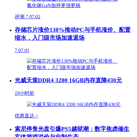
评测
7
07.02
存储芯片涨价130%推动PC与手机涨价、配置
缩水，入门级市场加速退场
7
07.01
光威天策DDR4 3200 16GB内存直降430元
19小时前
优惠直达 >
索尼停售光盘引爆PS5越狱潮：数字焦虑催生
实体游戏溢价与自制生态