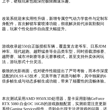
上手，硬核玩家也能深挖极限圈速乐趣。
改装系统迎来实用性升级，新增专属空气动力学套件与定制车
身配件，首次解锁车窗喷漆功能，彻底解决前代涂装割裂问
题，玩家个性化创作自由度大幅提升。
游戏收录超550台正版授权车辆，覆盖复古老爷车、日系JDM
神车、现代超跑、越野猛兽等全品类车型，同时搭载漂移赛、
越野赛、城市冲刺赛等多元赛事模式，甚至支持外卖休闲玩
法，游玩形式十分灵活。
极致的光影画面，也对硬件性能提出了严苛考验，而本作深度
适配的DLSS 4.5技术，完美平衡了画质与帧率，其中独家的6
倍多帧生成与动态多帧生成功能，带来了颠覆性的流畅体验。
本次测试采用AMD 9950X3D处理器，显卡采用影驰GeForce
RTX 5080 白金OC 16GB的游戏旗舰配置，实测前需注意更新
系统Gaming Services组件，否则会出现无法进游戏的问题，还