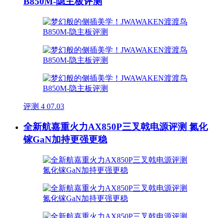
B850M-隐主板评测
评测
4
07.03
全新航嘉重火力AX850P三叉戟电源评测 氮化
镓GaN加持更强更稳