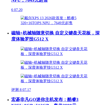
NPU，7649元起售
6
07.20
磁轴+机械轴随意切换 自定义键盘天花板，深
度体验罗技G512 X
评测
8
07.17
宏碁非凡GO迷你主机发布：酷睿3