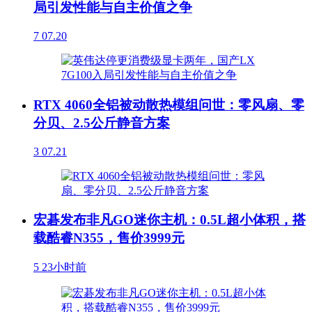
局引发性能与自主价值之争
7
07.20
RTX 4060全铝被动散热模组问世：零风扇、零
分贝、2.5公斤静音方案
3
07.21
宏碁发布非凡GO迷你主机：0.5L超小体积，搭
载酷睿N355，售价3999元
5
23小时前