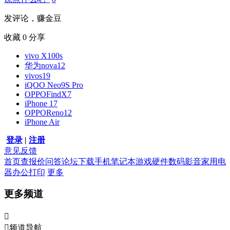
发评论，赚金豆
收藏
0
分享
vivo X100s
华为nova12
vivos19
iQOO Neo9S Pro
OPPOFindX7
iPhone 17
OPPOReno12
iPhone Air
登录
|
注册
意见反馈
首页
查报价
问答
论坛
下载
手机
笔记本
游戏硬件
数码影音
家用电
器
办公打印
更多
更多频道


频道导航