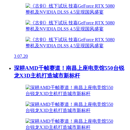
3
07.20
深耕AMD千帧赛道！南昌上座电竞馆550台锐
龙X3D主机打造城市新标杆