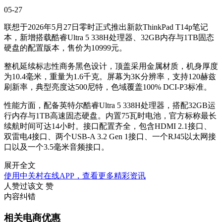
05-27
联想于2026年5月27日零时正式推出新款ThinkPad T14p笔记
本，新增搭载酷睿Ultra 5 338H处理器、32GB内存与1TB固态
硬盘的配置版本，售价为10999元。
整机延续标志性商务黑色设计，顶盖采用金属材质，机身厚度
为10.4毫米，重量为1.6千克。屏幕为3K分辨率，支持120赫兹
刷新率，典型亮度达500尼特，色域覆盖100% DCI-P3标准。
性能方面，配备英特尔酷睿Ultra 5 338H处理器，搭配32GB运
行内存与1TB高速固态硬盘。内置75瓦时电池，官方标称最长
续航时间可达14小时。接口配置齐全，包含HDMI 2.1接口、
双雷电4接口、两个USB-A 3.2 Gen 1接口、一个RJ45以太网接
口以及一个3.5毫米音频接口。
展开全文
使用中关村在线APP，查看更多精彩资讯
人赞过该文
赞
内容纠错
相关电商优惠