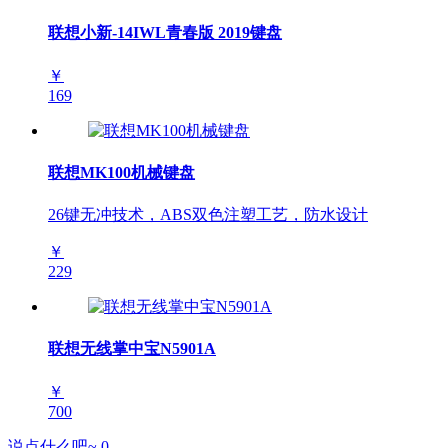
联想小新-14IWL青春版 2019键盘
￥
169
联想MK100机械键盘
26键无冲技术，ABS双色注塑工艺，防水设计
￥
229
联想无线掌中宝N5901A
￥
700
说点什么吧~
0