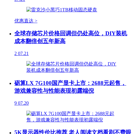
优惠直达 >
全球存储芯片价格回调但仍处高位，DIY装机
成本翻倍创五年新高
2
07.21
砺算LX 7G100国产显卡上市：2688元起售，
游戏兼容性与性能表现初露端倪
9
07.20
5K显示器性价比推荐 老人阅读文档看剧不费眼