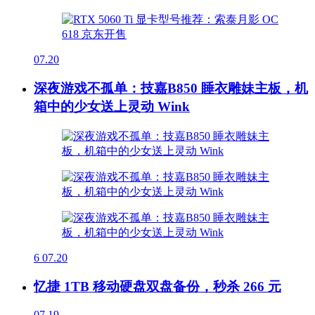
07.20
深夜游戏不孤单：技嘉B850 睡衣雕妹主板，机
箱中的少女送上灵动 Wink
6
07.20
忆捷 1TB 移动硬盘双盘备份，秒杀 266 元
07.19