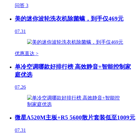
问答
3
美的迷你波轮洗衣机除菌螨，到手仅469元
07.31
优惠直达 >
单冷空调哪款好排行榜 高效静音+智能控制家
庭优选
07.26
微星A520M主板+R5 5600散片套装低至1009元
07.31