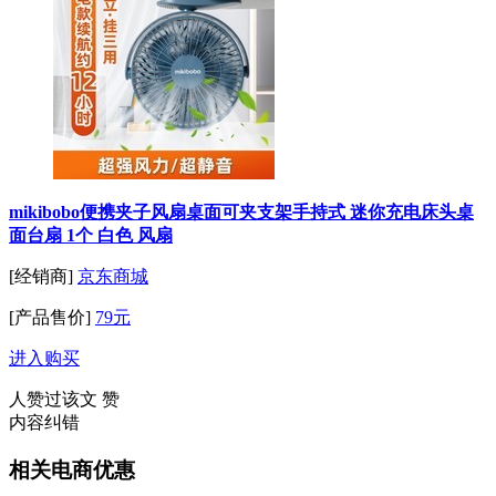
mikibobo便携夹子风扇桌面可夹支架手持式 迷你充电床头桌
面台扇 1个 白色 风扇
[经销商]
京东商城
[产品售价]
79元
进入购买
人赞过该文
赞
内容纠错
相关电商优惠