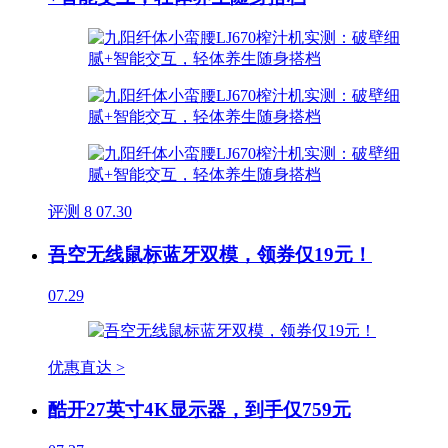
评测
8
07.30
吾空无线鼠标蓝牙双模，领券仅19元！
07.29
优惠直达 >
酷开27英寸4K显示器，到手仅759元