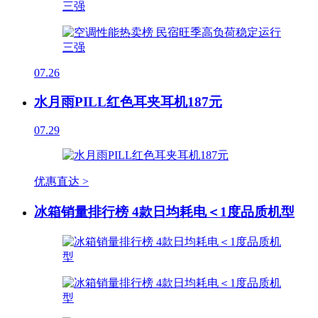
07.26
水月雨PILL红色耳夹耳机187元
07.29
优惠直达 >
冰箱销量排行榜 4款日均耗电＜1度品质机型