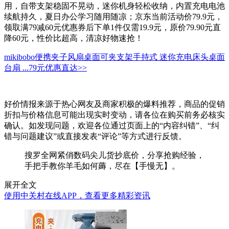
用，自带支架稳固不晃动，迷你机身轻松收纳，内置充电电池
续航持久，夏日办公学习随用随凉；京东当前活动价79.9元，
领取满79减60元优惠券后下单1件仅需19.9元，原价79.90元直
降60元，性价比超高，清凉好物速抢！
mikibobo便携夹子风扇桌面可夹支架手持式 迷你充电床头桌面
台扇 ...
79元
优惠直达>>
好价情报来源于热心网友及商家积极的爆料推荐，商品的促销
折扣与价格信息可能出现实时变动，请各位在购买前务必核实
确认。如发现问题，欢迎各位通过页面上的“内容纠错”、“纠
错与问题建议”或直接发表“评论”等方式进行反馈。
搜罗全网紧俏数码尖儿货抄底价，分享抢购经验，
手把手教你羊毛如何薅，尽在【手慢无】。
展开全文
使用中关村在线APP，查看更多精彩资讯