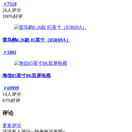
￥
7518
26人评分
100%好评
雷鸟鹤6 26款 85英寸（85R69A）
￥
5881
海信85英寸8K双屏电视
￥
69999
14人评分
83%好评
评论
更多评论
还没有人评论~
快来
抢沙发
吧~